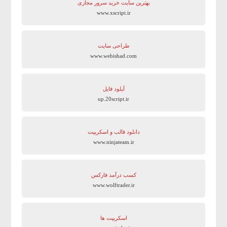
بهترین سایت‌ خرید سرور مجازی
www.xscript.ir
طراحی سایت
www.webishad.com
آپلود فایل
up.20script.ir
دانلود قالب و اسکریپت
www.ninjateam.ir
کسب درآمد فارکس
www.wolftrader.ir
اسکریپت ها