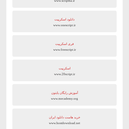
www.scriptha.ir
دانلود اسکریپت
www.onescript.ir
فری اسکریپت
www.freescript.ir
اسکریپت
www.20script.ir
آموزش رایگان پایتون
www.mecademy.org
خرید هاست دانلود ایران
www.hostdownload.net