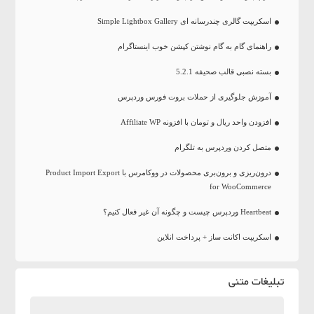
اسکریپت گالری چندرسانه ای Simple Lightbox Gallery
راهنمای گام به گام نوشتن کپشن خوب اینستاگرام
بسته نصبی قالب صحیفه 5.2.1
آموزش جلوگیری از حملات بروت فورس وردپرس
افزودن واحد ریال و تومان با افزونه Affiliate WP
متصل کردن وردپرس به تلگرام
درون‌ریزی و برون‌بری محصولات در ووکامرس با Product Import Export
for WooCommerce
Heartbeat وردپرس چیست و چگونه آن غیر فعال کنیم؟
اسکریپت اکانت ساز + پرداخت انلاین
تبلیغات متنی