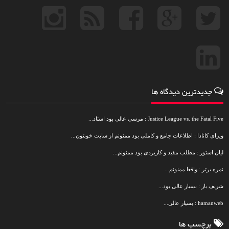
جدیدترین دیدگاه ها
Justice League vs. the Fatal Five : مرسی عالی بود استاد...
ویزای کانادا : اطلاعات جامع و کاملی بود ممنونم از سایت خوبتون...
لیان استور : مطلب مفید و کاربردی بود ممنونم...
نمره برتر : واقعا ممنونم...
شریف بار : بسیار عالی بود...
hamanweb : بسیار عالی...
برچسب ها