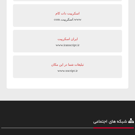
اسکریپت دات کام
www.اسکریپت.com
ایران اسکریپت
www.iranscript.ir
تبلیغات شما در این مکان
www.xscript.ir
شبکه های اجتماعی