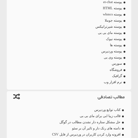
پوسته et-chat
پوسته HTML
پوسته whmcs
پوسته جوملا
پوسته شیرترانیکس
پوسته مای بی بی
پوسته نیوک
پوسته ها
پوسته وردپرس
پوسته وی بی
سورس
فروشگاه
گرافیک
نرم افزار وب
مطالب تصادفی
کتاب توابع وردپرس
قالب زیبا ابی برای مای بی بی
حل مشکل ستاره دار نشدن مطالب در گوگل
دامنه های رنک دار و تاثیر آن بر سئو
افزونه وارد کردن کاربران در وردپرس از فایل CSV