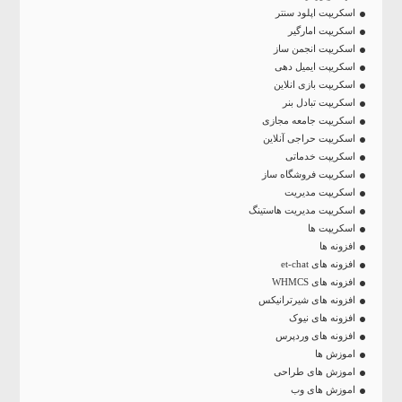
اسکریپت اپلود سنتر
اسکریپت امارگیر
اسکریپت انجمن ساز
اسکریپت ایمیل دهی
اسکریپت بازی انلاین
اسکریپت تبادل بنر
اسکریپت جامعه مجازی
اسکریپت حراجی آنلاین
اسکریپت خدماتی
اسکریپت فروشگاه ساز
اسکریپت مدیریت
اسکریپت مدیریت هاستینگ
اسکریپت ها
افزونه ها
افزونه های et-chat
افزونه های WHMCS
افزونه های شیرترانیکس
افزونه های نیوک
افزونه های وردپرس
اموزش ها
اموزش های طراحی
اموزش های وب