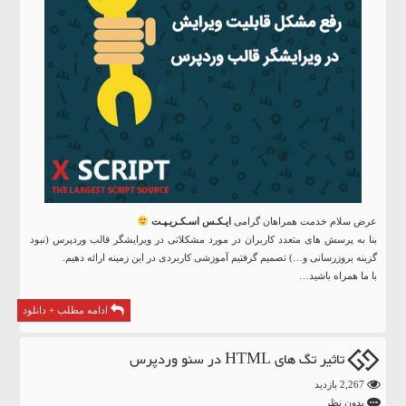
عرض سلام خدمت همراهان گرامی
ایـکـس اسـکـریـپـت
بنا به پرسش های متعدد کاربران در مورد مشکلاتی در ویرایشگر قالب وردپرس (نبود
گزینه بروزرسانی و…) تصمیم گرفتیم آموزشی کاربردی در این زمینه ارائه دهیم.
با ما همراه باشید…
ادامه مطلب + دانلود
تاثیر تگ های HTML در سئو وردپرس
2,267 بازدید
بدون نظر