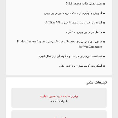
بسته نصبی قالب صحیفه 5.2.1
آموزش جلوگیری از حملات بروت فورس وردپرس
افزودن واحد ریال و تومان با افزونه Affiliate WP
متصل کردن وردپرس به تلگرام
درون‌ریزی و برون‌بری محصولات در ووکامرس با Product Import Export
for WooCommerce
Heartbeat وردپرس چیست و چگونه آن غیر فعال کنیم؟
اسکریپت اکانت ساز + پرداخت انلاین
تبلیغات متنی
بهترین سایت‌ خرید سرور مجازی
www.xscript.ir