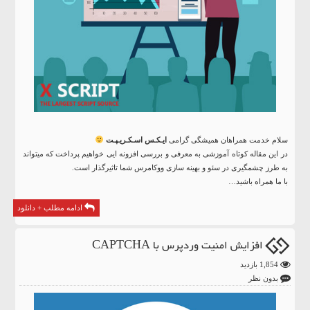
سلام خدمت همراهان همیشگی گرامی
ایـکـس اسـکـریـپـت
در این مقاله کوتاه آموزشی به معرفی و بررسی افزونه ایی خواهیم پرداخت که میتواند
به طرز چشمگیری در سئو و بهینه سازی ووکامرس شما تاثیرگذار است.
با ما همراه باشید…
ادامه مطلب + دانلود
افزایش امنیت وردپرس با CAPTCHA
1,854 بازدید
بدون نظر