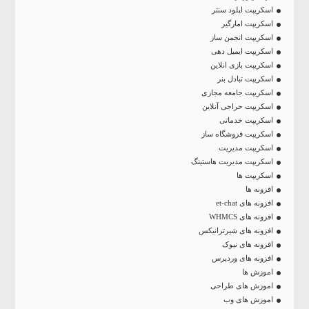
اسکریپت اپلود سنتر
اسکریپت امارگیر
اسکریپت انجمن ساز
اسکریپت ایمیل دهی
اسکریپت بازی انلاین
اسکریپت تبادل بنر
اسکریپت جامعه مجازی
اسکریپت حراجی آنلاین
اسکریپت خدماتی
اسکریپت فروشگاه ساز
اسکریپت مدیریت
اسکریپت مدیریت هاستینگ
اسکریپت ها
افزونه ها
افزونه های et-chat
افزونه های WHMCS
افزونه های شیرترانیکس
افزونه های نیوک
افزونه های وردپرس
اموزش ها
اموزش های طراحی
اموزش های وب