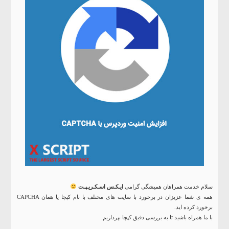
سلام خدمت همراهان همیشگی گرامی
ایـکـس اسـکـریـپـت
همه ی شما عزیزان در برخورد با سایت های مختلف با نام کپچا یا همان CAPCHA
برخورد کرده اید.
با ما همراه باشید تا به بررسی دقیق کپچا بپردازیم.