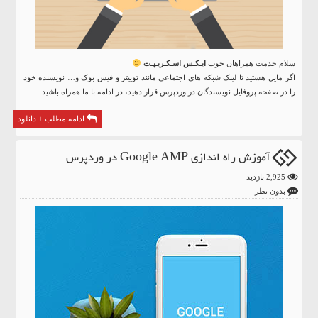
سلام خدمت همراهان خوب
ایـکـس اسـکـریـپـت
اگر مایل هستید تا لینک شبکه های اجتماعی مانند توییتر و فیس بوک و… نویسنده خود
را در صفحه پروفایل نویسندگان در وردپرس قرار دهید، در ادامه با ما همراه باشید…
ادامه مطلب + دانلود
آموزش راه اندازی Google AMP در وردپرس
2,925 بازدید
بدون نظر