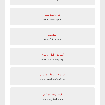
فری اسکریپت
www.freescript.ir
اسکریپت
www.20script.ir
آموزش رایگان پایتون
www.mecademy.org
خرید هاست دانلود ایران
www.hostdownload.net
اسکریپت دات کام
www.اسکریپت.com