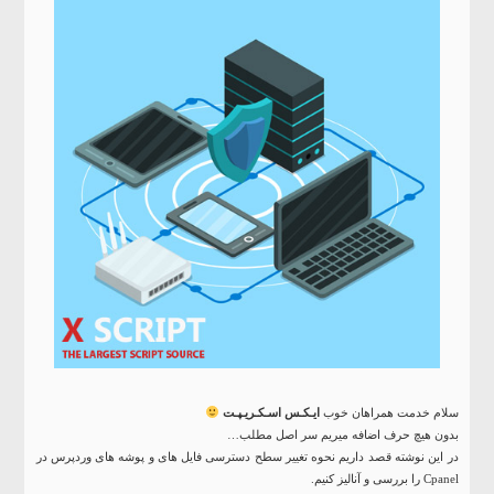
سلام خدمت همراهان خوب
ایـکـس اسـکـریـپـت
بدون هیچ حرف اضافه میریم سر اصل مطلب…
در این نوشته قصد داریم نحوه تغییر سطح دسترسی فایل های و پوشه های وردپرس در
Cpanel را بررسی و آنالیز کنیم.