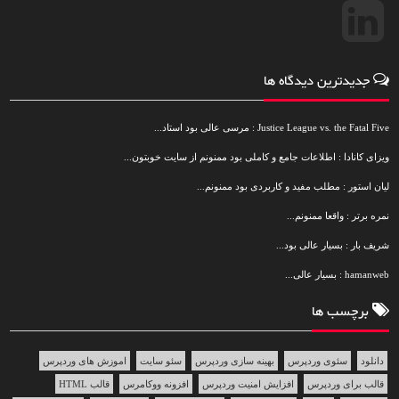
جدیدترین دیدگاه ها
Justice League vs. the Fatal Five : مرسی عالی بود استاد...
ویزای کانادا : اطلاعات جامع و کاملی بود ممنونم از سایت خوبتون...
لیان استور : مطلب مفید و کاربردی بود ممنونم...
نمره برتر : واقعا ممنونم...
شریف بار : بسیار عالی بود...
hamanweb : بسیار عالی...
برچسب ها
دانلود
سئوی وردپرس
بهینه سازی وردپرس
سئو سایت
اموزش های وردپرس
قالب برای وردپرس
افزایش امنیت وردپرس
افزونه ووکامرس
قالب HTML