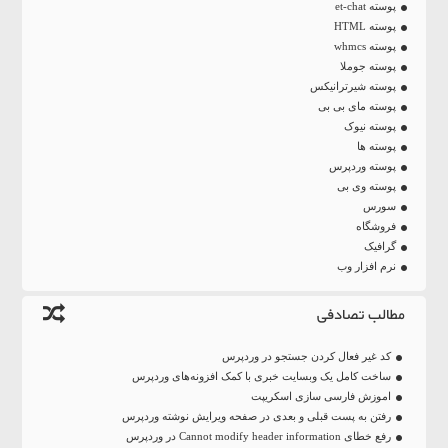
پوسته et-chat
پوسته HTML
پوسته whmcs
پوسته جوملا
پوسته شیرترانیکس
پوسته مای بی بی
پوسته نیوک
پوسته ها
پوسته وردپرس
پوسته وی بی
سورس
فروشگاه
گرافیک
نرم افزار وب
مطالب تصادفی
کد غیر فعال کردن جستجو در وردپرس
ساخت کامل یک وبسایت خبری با کمک افزونه‌های وردپرس
اموزش فارسی سازی اسکریپت
رفتن به پست قبلی و بعدی در صفحه ویرایش نوشته وردپرس
رفع خطای Cannot modify header information در وردپرس