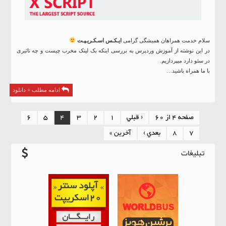
سلام خدمت همراهان همیشگی گرامی
ایـکـس اسـکـریـپـت
در این نوشته از آموزش وردپرس به بررسی اینکه بک لینک مخرب چیست و چه تاثیری
در سئو دارد میپردازیم.
با ما همراه باشید…
ادامه مطلب + دانلود
صفحه 4 از 60
‹ قبلي
1
2
3
4
5
6
7
8
بعدي ›
آخرين »
تبلیغات