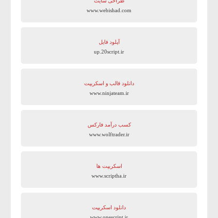
طراحی سایت
www.webishad.com
آپلود فایل
up.20script.ir
دانلود قالب و اسکریپت
www.ninjateam.ir
کسب درآمد فارکس
www.wolftrader.ir
اسکریپت ها
www.scriptha.ir
دانلود اسکریپت
www.onescript.ir