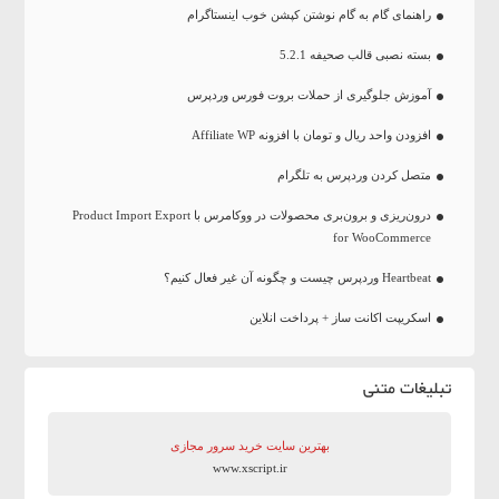
راهنمای گام به گام نوشتن کپشن خوب اینستاگرام
بسته نصبی قالب صحیفه 5.2.1
آموزش جلوگیری از حملات بروت فورس وردپرس
افزودن واحد ریال و تومان با افزونه Affiliate WP
متصل کردن وردپرس به تلگرام
درون‌ریزی و برون‌بری محصولات در ووکامرس با Product Import Export
for WooCommerce
Heartbeat وردپرس چیست و چگونه آن غیر فعال کنیم؟
اسکریپت اکانت ساز + پرداخت انلاین
تبلیغات متنی
بهترین سایت‌ خرید سرور مجازی
www.xscript.ir