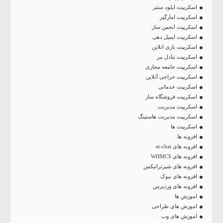
اسکریپت اپلود سنتر
اسکریپت امارگیر
اسکریپت انجمن ساز
اسکریپت ایمیل دهی
اسکریپت بازی انلاین
اسکریپت تبادل بنر
اسکریپت جامعه مجازی
اسکریپت حراجی آنلاین
اسکریپت خدماتی
اسکریپت فروشگاه ساز
اسکریپت مدیریت
اسکریپت مدیریت هاستینگ
اسکریپت ها
افزونه ها
افزونه های et-chat
افزونه های WHMCS
افزونه های شیرترانیکس
افزونه های نیوک
افزونه های وردپرس
اموزش ها
اموزش های طراحی
اموزش های وب