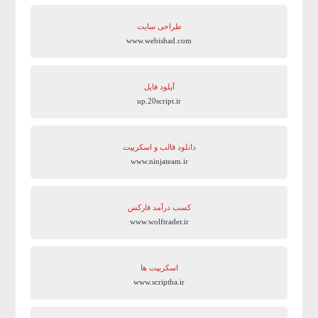
طراحی سایت
www.webishad.com
آپلود فایل
up.20script.ir
دانلود قالب و اسکریپت
www.ninjateam.ir
کسب درآمد فارکس
www.wolftrader.ir
اسکریپت ها
www.scriptha.ir