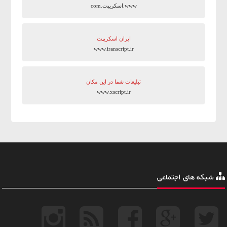
www.اسکریپت.com
ایران اسکریپت
www.iranscript.ir
تبلیغات شما در این مکان
www.xscript.ir
شبکه های اجتماعی