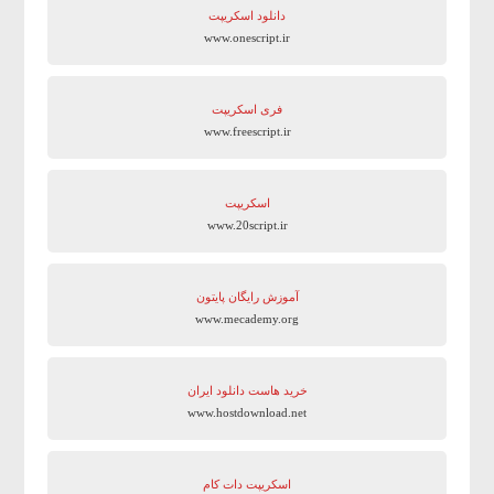
دانلود اسکریپت
www.onescript.ir
فری اسکریپت
www.freescript.ir
اسکریپت
www.20script.ir
آموزش رایگان پایتون
www.mecademy.org
خرید هاست دانلود ایران
www.hostdownload.net
اسکریپت دات کام