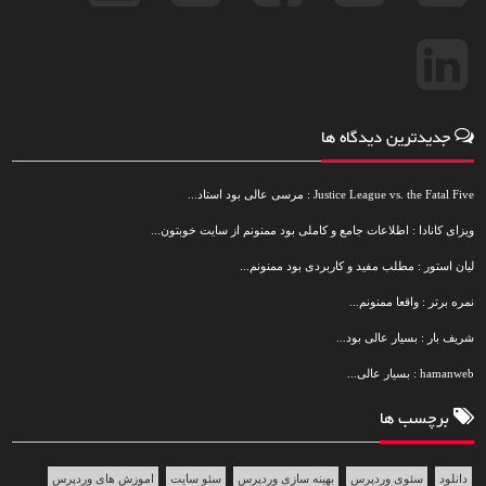
جدیدترین دیدگاه ها
Justice League vs. the Fatal Five : مرسی عالی بود استاد...
ویزای کانادا : اطلاعات جامع و کاملی بود ممنونم از سایت خوبتون...
لیان استور : مطلب مفید و کاربردی بود ممنونم...
نمره برتر : واقعا ممنونم...
شریف بار : بسیار عالی بود...
hamanweb : بسیار عالی...
برچسب ها
دانلود
سئوی وردپرس
بهینه سازی وردپرس
سئو سایت
اموزش های وردپرس