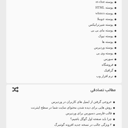
پوسته et-chat
پوسته HTML
پوسته whmcs
پوسته جوملا
پوسته شیرترانیکس
پوسته مای بی بی
پوسته نیوک
پوسته ها
پوسته وردپرس
پوسته وی بی
سورس
فروشگاه
گرافیک
نرم افزار وب
مطالب تصادفی
خروجی گرفتن از ایمیل های کاربران در وردپرس
روش هایی برای دیده شدن محتوای سایت شما در سطح اینترنت
قالب فارسی دسورس برای وردپرس
چرا باید صفحه اول گوگل باشیم؟
۲ ویژگی جالب در نسخه جدید افزونه گوتنبرگ