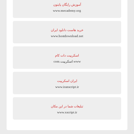
آموزش رایگان پایتون
www.mecademy.org
خرید هاست دانلود ایران
www.hostdownload.net
اسکریپت دات کام
www.اسکریپت.com
ایران اسکریپت
www.iranscript.ir
تبلیغات شما در این مکان
www.xscript.ir