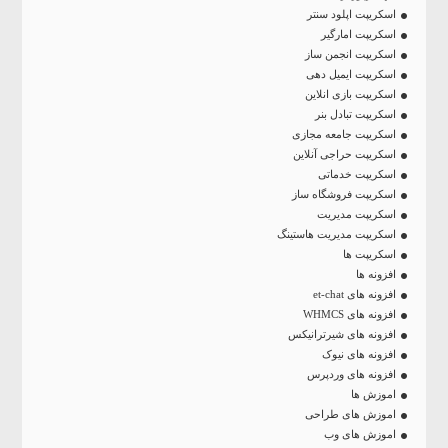
اسکریپت اپلود سنتر
اسکریپت امارگیر
اسکریپت انجمن ساز
اسکریپت ایمیل دهی
اسکریپت بازی انلاین
اسکریپت تبادل بنر
اسکریپت جامعه مجازی
اسکریپت حراجی آنلاین
اسکریپت خدماتی
اسکریپت فروشگاه ساز
اسکریپت مدیریت
اسکریپت مدیریت هاستینگ
اسکریپت ها
افزونه ها
افزونه های et-chat
افزونه های WHMCS
افزونه های شیرترانیکس
افزونه های نیوک
افزونه های وردپرس
اموزش ها
اموزش های طراحی
اموزش های وب