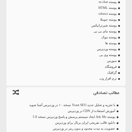
پوسته et-chat
پوسته HTML
پوسته whmcs
پوسته جوملا
پوسته شیرترانیکس
پوسته مای بی بی
پوسته نیوک
پوسته ها
پوسته وردپرس
پوسته وی بی
سورس
فروشگاه
گرافیک
نرم افزار وب
مطالب تصادفی
با تجزیه و تحلیل جدید Yoast SEO نسخه ۱۰ در وردپرس آشنا شوید
آموزش استفاده از CDN در وردپرس
پوسته Ask Me ایجاد سیستم پرسش و پاسخ وردپرس نسخه 5.8
دانلود قالب تفریحی ایران پرتال برای وردپرس
عضویت به مدت محدود و بدون رمز در وردپرس