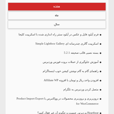
هفته
ماه
سال
فرم آپلود فایل و عکس در آپلود سنتر راه اندازی شده با اسکریپت کلیجا
اسکریپت گالری چندرسانه ای Simple Lightbox Gallery
بسته نصبی قالب صحیفه 5.2.1
آموزش جلوگیری از حملات بروت فورس وردپرس
راهنمای گام به گام نوشتن کپشن خوب اینستاگرام
افزودن واحد ریال و تومان با افزونه Affiliate WP
متصل کردن وردپرس به تلگرام
درون‌ریزی و برون‌بری محصولات در ووکامرس با Product Import Export
for WooCommerce
Heartbeat وردپرس چیست و چگونه آن غیر فعال کنیم؟