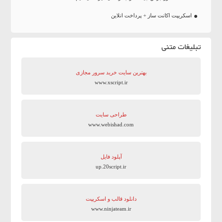
اسکریپت اکانت ساز + پرداخت انلاین
تبلیغات متنی
بهترین سایت‌ خرید سرور مجازی
www.xscript.ir
طراحی سایت
www.webishad.com
آپلود فایل
up.20script.ir
دانلود قالب و اسکریپت
www.ninjateam.ir