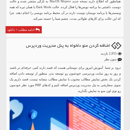
همانطور که اطلاع دارید نسخه جدید
MacOS Mojave
به تازگی منتشر شده و حالت
دوست داشتنی ما برنامه نویس‌ها را فعال کرده. حالت Dark Mode یا همان تیره که همه
وبمستر‌ها یا برنامه نویسان دوست دارند در آن محیط برنامه نویسی را انجام دهند. چرا
که این حالت برای کار‌های طولانی مدت، چشم شما را خسته نمی‌کند.
ادامه مطلب + دانلود
اضافه کردن منو دلخواه به پنل مدیریت وردپرس
2,955 بازدید
بدون نظر
درود بر شما. آموزش امروز برای دوستانی هست که قصد دارند کمی حرفه‌ای تر باشند
و روز به روز سایت وردپرسی خودشون رو توسعه بدن. منظور از توسعه دادن اضافه
کردن یک بخش نمایش مطالب محبوب یا نمایش مطالب مشابه نیست. قصد داریم یک
منوی سفارشی به پنل مدیریت
وردپرس
اضافه کنیم و کد‌های PHP مورد نظر خودمون
رو توی اون منو به نمایش بگذارید.