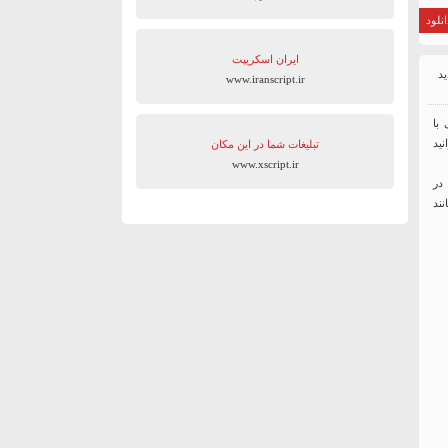
نلود
ایران اسکریپت
www.iranscript.ir
با
نید
تبلیغات شما در این مکان
www.xscript.ir
 در
ند