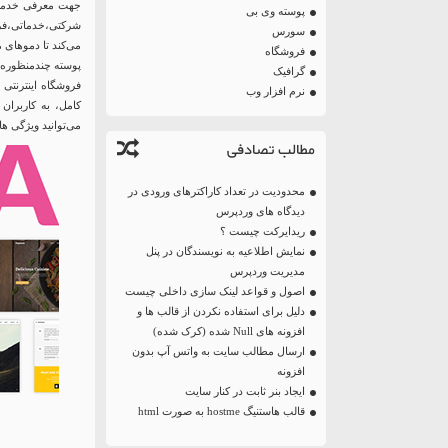
جهت معرفی خدمات،
پوسته وی بی
شرکتی،خدماتی،فرو
سورس
می‌کند تا دموهای 
فروشگاه
گرافیک
فروشگاه اینترنتی
نرم افزار وب
کامل، به کاربران 
می‌توانید ویژگی ها
مطالب تصادفی
محدودیت در تعداد کاراکترهای ورودی در
دیدگاه های وردپرس
ریدایرکت چیست ؟
نمایش اطلاعیه به نویسندگان در پنل
مدیریت وردپرس
اصول و قواعد لینک سازی داخلی چیست
دلیل برای استفاده نکردن از قالب ها و
افزونه های Null شده (کرک شده)
ارسال مطالب سایت به واتس آپ بدون
افزونه
ایجاد بنر ثابت در کنار سایت
قالب هاستنیگ hostme به صورت html