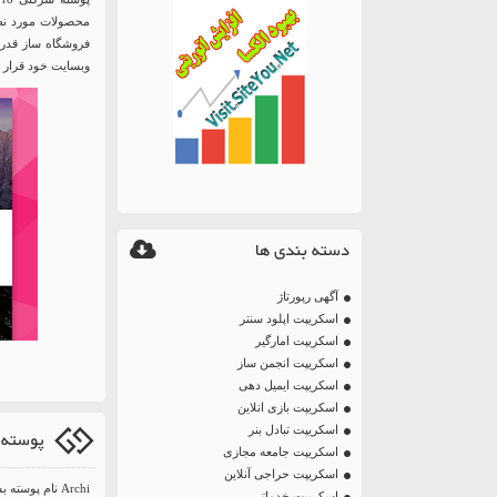
محصولات مورد نظر 
فروشگاه ساز قدرتم
وبسایت خود قرار ده
دسته بندی ها
آگهی رپورتاژ
اسکریپت اپلود سنتر
اسکریپت امارگیر
اسکریپت انجمن ساز
اسکریپت ایمیل دهی
اسکریپت بازی انلاین
اسکریپت تبادل بنر
پوسته معمار
اسکریپت جامعه مجازی
اسکریپت حراجی آنلاین
Archi نام پو
اسکریپت خدماتی