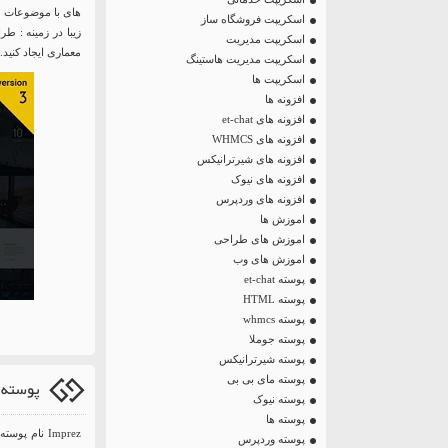
های با موضوعات مع
اسکریپت فروشگاه ساز
زیبا در زمینه :
اسکریپت مدیریت
معماری ایجاد کنید.
اسکریپت مدیریت هاستینگ
اسکریپت ها
افزونه ها
افزونه های et-chat
افزونه های WHMCS
افزونه های شیرترانیکس
افزونه های نیوک
افزونه های وردپرس
اموزش ها
اموزش های طراحی
اموزش های وب
پوسته et-chat
پوسته HTML
پوسته whmcs
پوسته جوملا
پوسته شیرترانیکس
پوسته مای بی بی
پوسته چندمنظور
پوسته نیوک
پوسته ها
Imprez نام 
پوسته وردپرس