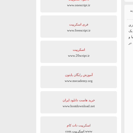
www.onescript.ir
فری اسکریپت
ازی
www.freescript.ir
 یک
 20 دمو بسیار زیبا و
 در
اسکریپت
www.20script.ir
آموزش رایگان پایتون
www.mecademy.org
خرید هاست دانلود ایران
www.hostdownload.net
اسکریپت دات کام
www.اسکریپت.com