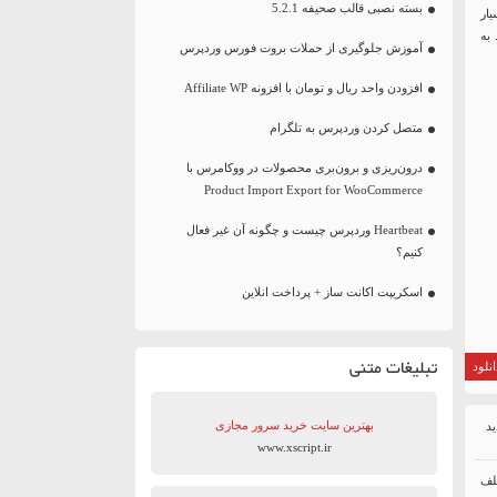
بسته نصبی قالب صحیفه 5.2.1
یار
به
آموزش جلوگیری از حملات بروت فورس وردپرس
افزودن واحد ریال و تومان با افزونه Affiliate WP
متصل کردن وردپرس به تلگرام
درون‌ریزی و برون‌بری محصولات در ووکامرس با
Product Import Export for WooCommerce
Heartbeat وردپرس چیست و چگونه آن غیر فعال
کنیم؟
اسکریپت اکانت ساز + پرداخت انلاین
تبلیغات متنی
نلود
بهترین سایت‌ خرید سرور مجازی
www.xscript.ir
تلف