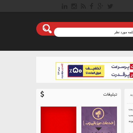
تبلیغات
ایت
سب
نه
ت و