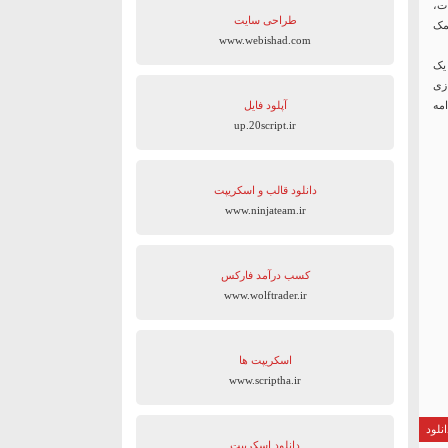
ت،
طراحی سایت
مک
www.webishad.com
 یک
زی
مه
آپلود فایل
up.20script.ir
دانلود قالب و اسکریپت
www.ninjateam.ir
کسب درآمد فارکس
www.wolftrader.ir
اسکریپت ها
www.scriptha.ir
نلود
دانلود اسکریپت