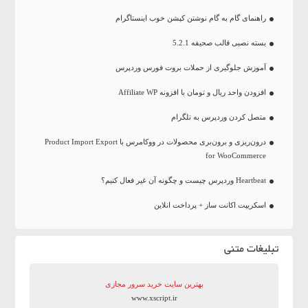
راهنمای گام به گام نوشتن کپشن خوب اینستاگرام
بسته نصبی قالب صحیفه 5.2.1
آموزش جلوگیری از حملات بروت فورس وردپرس
افزودن واحد ریال و تومان با افزونه Affiliate WP
متصل کردن وردپرس به تلگرام
درون‌ریزی و برون‌بری محصولات در ووکامرس با Product Import Export
for WooCommerce
Heartbeat وردپرس چیست و چگونه آن غیر فعال کنیم؟
اسکریپت اکانت ساز + پرداخت انلاین
تبلیغات متنی
بهترین سایت‌ خرید سرور مجازی
www.xscript.ir