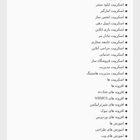
اسکریپت اپلود سنتر
اسکریپت امارگیر
اسکریپت انجمن ساز
اسکریپت ایمیل دهی
اسکریپت بازی انلاین
اسکریپت تبادل بنر
اسکریپت جامعه مجازی
اسکریپت حراجی آنلاین
اسکریپت خدماتی
اسکریپت فروشگاه ساز
اسکریپت مدیریت
اسکریپت مدیریت هاستینگ
اسکریپت ها
افزونه ها
افزونه های et-chat
افزونه های WHMCS
افزونه های شیرترانیکس
افزونه های نیوک
افزونه های وردپرس
اموزش ها
اموزش های طراحی
اموزش های وب