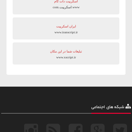
اسکریپت دات کام
www.اسکریپت.com
ایران اسکریپت
www.iranscript.ir
تبلیغات شما در این مکان
www.xscript.ir
شبکه های اجتماعی