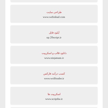
طراحی سایت
www.webishad.com
آپلود فایل
up.20script.ir
دانلود قالب و اسکریپت
www.ninjateam.ir
کسب درآمد فارکس
www.wolftrader.ir
اسکریپت ها
www.scriptha.ir