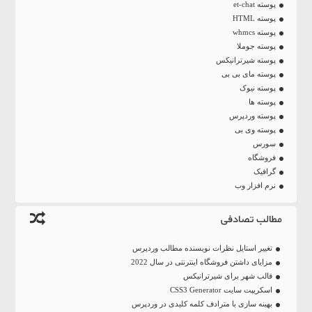
پوسته et-chat
پوسته HTML
پوسته whmcs
پوسته جوملا
پوسته شیرترانیکس
پوسته مای بی بی
پوسته نیوک
پوسته ها
پوسته وردپرس
پوسته وی بی
سورس
فروشگاه
گرافیک
نرم افزار وب
مطالب تصادفی
تغییر استایل نظرات نویسنده مطالب وردپرس
مزایای داشتن فروشگاه اینترنتی در سال 2022
قالب شهر برای شیرترانیکس
اسکریپت سایت CSS3 Generator
بهینه سازی با مترادف کلمه کلیدی در وردپرس