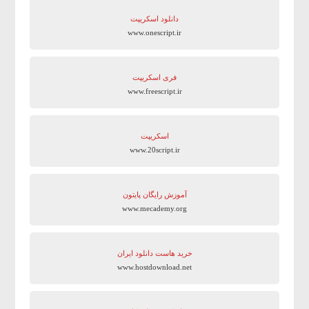
دانلود اسکریپت
www.onescript.ir
فری اسکریپت
www.freescript.ir
اسکریپت
www.20script.ir
آموزش رایگان پایتون
www.mecademy.org
خرید هاست دانلود ایران
www.hostdownload.net