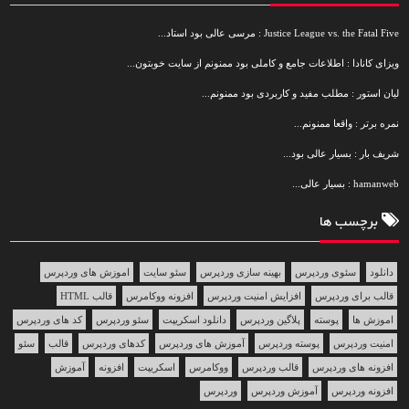
Justice League vs. the Fatal Five : مرسی عالی بود استاد...
ویزای کانادا : اطلاعات جامع و کاملی بود ممنونم از سایت خوبتون...
لیان استور : مطلب مفید و کاربردی بود ممنونم...
نمره برتر : واقعا ممنونم...
شریف بار : بسیار عالی بود...
hamanweb : بسیار عالی...
برچسب ها
دانلود
سئوی وردپرس
بهینه سازی وردپرس
سئو سایت
اموزش های وردپرس
قالب برای وردپرس
افزایش امنیت وردپرس
افزونه ووکامرس
قالب HTML
اموزش ها
پوسته
پلاگین وردپرس
دانلود اسکریپت
سئو وردپرس
کد های وردپرس
امنیت وردپرس
پوسته وردپرس
آموزش های وردپرس
کدهای وردپرس
قالب
سئو
افزونه های وردپرس
قالب وردپرس
ووکامرس
اسکریپت
افزونه
آموزش
افزونه وردپرس
آموزش وردپرس
وردپرس