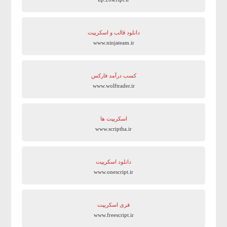
دانلود قالب و اسکریپت
www.ninjateam.ir
کسب درآمد فارکس
www.wolftrader.ir
اسکریپت ها
www.scriptha.ir
دانلود اسکریپت
www.onescript.ir
فری اسکریپت
www.freescript.ir