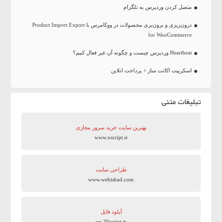
متصل کردن وردپرس به تلگرام
درون‌ریزی و برون‌بری محصولات در ووکامرس با Product Import Export
for WooCommerce
Heartbeat وردپرس چیست و چگونه آن غیر فعال کنیم؟
اسکریپت اکانت ساز + پرداخت انلاین
تبلیغات متنی
بهترین سایت‌ خرید سرور مجازی
www.xscript.ir
طراحی سایت
www.webishad.com
آپلود فایل
up.20script.ir