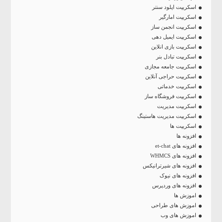
اسکریپت اپلود سنتر
اسکریپت امارگیر
اسکریپت انجمن ساز
اسکریپت ایمیل دهی
اسکریپت بازی انلاین
اسکریپت تبادل بنر
اسکریپت جامعه مجازی
اسکریپت حراجی آنلاین
اسکریپت خدماتی
اسکریپت فروشگاه ساز
اسکریپت مدیریت
اسکریپت مدیریت هاستینگ
اسکریپت ها
افزونه ها
افزونه های et-chat
افزونه های WHMCS
افزونه های شیرترانیکس
افزونه های نیوک
افزونه های وردپرس
اموزش ها
اموزش های طراحی
اموزش های وب