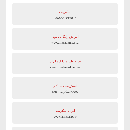
اسکریپت
www.20script.ir
آموزش رایگان پایتون
www.mecademy.org
خرید هاست دانلود ایران
www.hostdownload.net
اسکریپت دات کام
www.اسکریپت.com
ایران اسکریپت
www.iranscript.ir