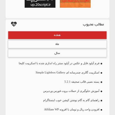
مطالب محبوب
هفته
ماه
سال
فرم آپلود فایل و عکس در آپلود سنتر راه اندازی شده با اسکریپت کلیجا
اسکریپت گالری چندرسانه ای Simple Lightbox Gallery
بسته نصبی قالب صحیفه 5.2.1
آموزش جلوگیری از حملات بروت فورس وردپرس
راهنمای گام به گام نوشتن کپشن خوب اینستاگرام
افزودن واحد ریال و تومان با افزونه Affiliate WP