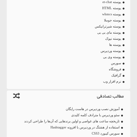
پوسته et-chat
پوسته HTML
پوسته whmcs
پوسته جوملا
پوسته شیرترانیکس
پوسته مای بی بی
پوسته نیوک
پوسته ها
پوسته وردپرس
پوسته وی بی
سورس
فروشگاه
گرافیک
نرم افزار وب
مطالب تصادفی
آموزش نصب وردپرس در هاست رایگان
سئو وردپرس با مترادف کلمه کلیدی
تاریخچه ساعت‌ های غواصی و اولین برندهایی که آن‌ها را طراحی کردند
استفاده از هشتگ در وردپرس با افزونه Hashtagger
سورس کیبورد CSS3