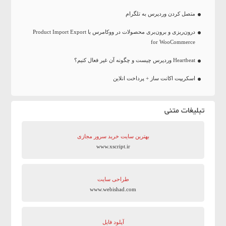
متصل کردن وردپرس به تلگرام
درون‌ریزی و برون‌بری محصولات در ووکامرس با Product Import Export
for WooCommerce
Heartbeat وردپرس چیست و چگونه آن غیر فعال کنیم؟
اسکریپت اکانت ساز + پرداخت انلاین
تبلیغات متنی
بهترین سایت‌ خرید سرور مجازی
www.xscript.ir
طراحی سایت
www.webishad.com
آپلود فایل