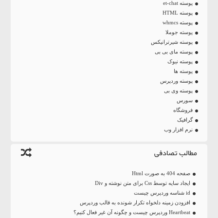
پوسته et-chat
پوسته HTML
پوسته whmcs
پوسته جوملا
پوسته شیرترانیکس
پوسته مای بی بی
پوسته نیوک
پوسته ها
پوسته وردپرس
پوسته وی بی
سورس
فروشگاه
گرافیک
نرم افزار وب
مطالب تصادفی
صفحه 404 به صورت Html
ایجاد سایه توسط Css برای متن نوشته و Div
id شناسه وردپرس چیست
افزودن زمینه دلخواه تکرار شونده به قالب وردپرس
Heartbeat وردپرس چیست و چگونه آن غیر فعال کنیم؟