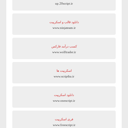
up.20script.ir
دانلود قالب و اسکریپت
www.ninjateam.ir
کسب درآمد فارکس
www.wolftrader.ir
اسکریپت ها
www.scriptha.ir
دانلود اسکریپت
www.onescript.ir
فری اسکریپت
www.freescript.ir