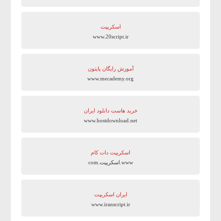
اسکریپت
www.20script.ir
آموزش رایگان پایتون
www.mecademy.org
خرید هاست دانلود ایران
www.hostdownload.net
اسکریپت دات کام
www.اسکریپت.com
ایران اسکریپت
www.iranscript.ir