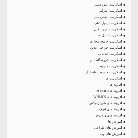
اسکریپت اپلود سنتر
اسکریپت امارگیر
اسکریپت انجمن ساز
اسکریپت ایمیل دهی
اسکریپت بازی انلاین
اسکریپت تبادل بنر
اسکریپت جامعه مجازی
اسکریپت حراجی آنلاین
اسکریپت خدماتی
اسکریپت فروشگاه ساز
اسکریپت مدیریت
اسکریپت مدیریت هاستینگ
اسکریپت ها
افزونه ها
افزونه های et-chat
افزونه های WHMCS
افزونه های شیرترانیکس
افزونه های نیوک
افزونه های وردپرس
اموزش ها
اموزش های طراحی
اموزش های وب