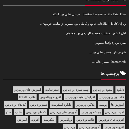
Justice League vs. the Fatal Five : مرسی عالی بود استاد...
ویزای کانادا : اطلاعات جامع و کاملی بود ممنونم از سایت خوبتون...
لیان استور : مطلب مفید و کاربردی بود ممنونم...
نمره برتر : واقعا ممنونم...
شریف بار : بسیار عالی بود...
hamanweb : بسیار عالی...
برچسب ها
دانلود
سئوی وردپرس
بهینه سازی وردپرس
سئو سایت
اموزش های وردپرس
قالب برای وردپرس
افزایش امنیت وردپرس
افزونه ووکامرس
قالب HTML
اموزش ها
پوسته
پلاگین وردپرس
دانلود اسکریپت
سئو وردپرس
کد های وردپرس
امنیت وردپرس
پوسته وردپرس
آموزش های وردپرس
کدهای وردپرس
قالب
سئو
افزونه های وردپرس
قالب وردپرس
ووکامرس
اسکریپت
افزونه
آموزش
افزونه وردپرس
آموزش وردپرس
وردپرس