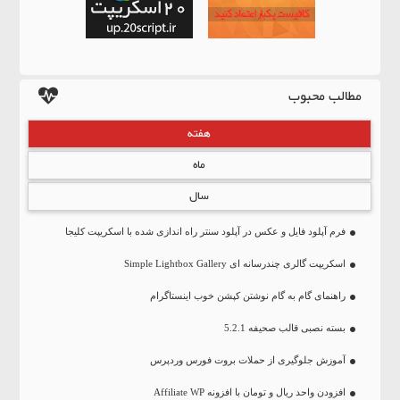
مطالب محبوب
هفته
ماه
سال
فرم آپلود فایل و عکس در آپلود سنتر راه اندازی شده با اسکریپت کلیجا
اسکریپت گالری چندرسانه ای Simple Lightbox Gallery
راهنمای گام به گام نوشتن کپشن خوب اینستاگرام
بسته نصبی قالب صحیفه 5.2.1
آموزش جلوگیری از حملات بروت فورس وردپرس
افزودن واحد ریال و تومان با افزونه Affiliate WP