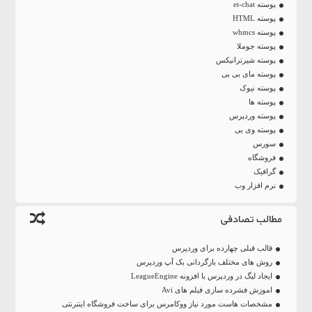
پوسته et-chat
پوسته HTML
پوسته whmcs
پوسته جوملا
پوسته شیرترانیکس
پوسته مای بی بی
پوسته نیوک
پوسته ها
پوسته وردپرس
پوسته وی بی
سورس
فروشگاه
گرافیک
نرم افزار وب
مطالب تصادفی
قالب قبلی چهارده برای وردپرس
روش های مختلف بازگردانی بک آپ وردپرس
ایجاد لیگ در وردپرس با افزونه LeagueEngine
اموزش فشرده سازی فیلم های Avi
مشخصات هاست مورد نیاز ووکامرس برای ساخت فروشگاه اینترنتی