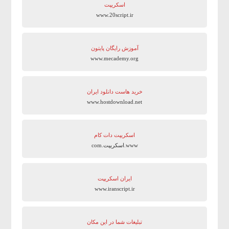
اسکریپت
www.20script.ir
آموزش رایگان پایتون
www.mecademy.org
خرید هاست دانلود ایران
www.hostdownload.net
اسکریپت دات کام
www.اسکریپت.com
ایران اسکریپت
www.iranscript.ir
تبلیغات شما در این مکان