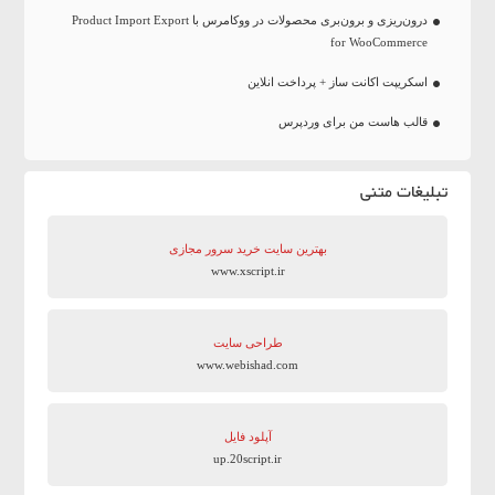
درون‌ریزی و برون‌بری محصولات در ووکامرس با Product Import Export
for WooCommerce
اسکریپت اکانت ساز + پرداخت انلاین
قالب هاست من برای وردپرس
تبلیغات متنی
بهترین سایت‌ خرید سرور مجازی
www.xscript.ir
طراحی سایت
www.webishad.com
آپلود فایل
up.20script.ir