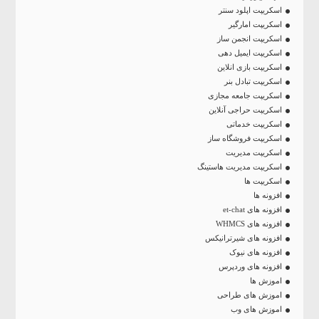
اسکریپت اپلود سنتر
اسکریپت امارگیر
اسکریپت انجمن ساز
اسکریپت ایمیل دهی
اسکریپت بازی انلاین
اسکریپت تبادل بنر
اسکریپت جامعه مجازی
اسکریپت حراجی آنلاین
اسکریپت خدماتی
اسکریپت فروشگاه ساز
اسکریپت مدیریت
اسکریپت مدیریت هاستینگ
اسکریپت ها
افزونه ها
افزونه های et-chat
افزونه های WHMCS
افزونه های شیرترانیکس
افزونه های نیوک
افزونه های وردپرس
اموزش ها
اموزش های طراحی
اموزش های وب