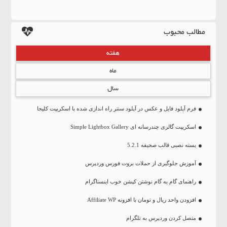
مطالب محبوب
هفته
ماه
سال
فرم آپلود فایل و عکس در آپلود سنتر راه اندازی شده با اسکریپت کلیجا
اسکریپت گالری چندرسانه ای Simple Lightbox Gallery
بسته نصبی قالب صحیفه 5.2.1
آموزش جلوگیری از حملات بروت فورس وردپرس
راهنمای گام به گام نوشتن کپشن خوب اینستاگرام
افزودن واحد ریال و تومان با افزونه Affiliate WP
متصل کردن وردپرس به تلگرام