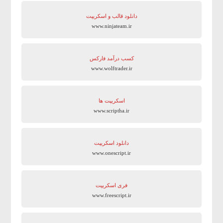
دانلود قالب و اسکریپت
www.ninjateam.ir
کسب درآمد فارکس
www.wolftrader.ir
اسکریپت ها
www.scriptha.ir
دانلود اسکریپت
www.onescript.ir
فری اسکریپت
www.freescript.ir