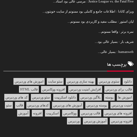
Justice League vs. the Fatal Five : مرسی عالی بود استاد...
ویزای کانادا : اطلاعات جامع و کاملی بود ممنونم از سایت خوبتون...
لیان استور : مطلب مفید و کاربردی بود ممنونم...
نمره برتر : واقعا ممنونم...
شریف بار : بسیار عالی بود...
hamanweb : بسیار عالی...
برچسب ها
دانلود
سئوی وردپرس
بهینه سازی وردپرس
سئو سایت
اموزش های وردپرس
قالب برای وردپرس
افزایش امنیت وردپرس
افزونه ووکامرس
قالب HTML
اموزش ها
پوسته
پلاگین وردپرس
دانلود اسکریپت
سئو وردپرس
کد های وردپرس
امنیت وردپرس
پوسته وردپرس
آموزش های وردپرس
کدهای وردپرس
قالب
سئو
افزونه های وردپرس
قالب وردپرس
ووکامرس
اسکریپت
افزونه
آموزش
افزونه وردپرس
آموزش وردپرس
وردپرس