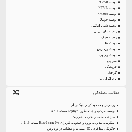
پوسته et-chat
پوسته HTML
پوسته whmcs
پوسته جوملا
پوسته شیرترانیکس
پوسته مای بی بی
پوسته نیوک
پوسته ها
پوسته وردپرس
پوسته وی بی
سورس
فروشگاه
گرافیک
نرم افزار وب
مطالب تصادفی
وردپرس و محدود کردن بایگانی آن
پوسته شرکتی و چندمنظوره Zephyr نسخه 5.4.1
طراحی سایت و تجارت الکترونیک
اسکریپت مدیریت ورود و عضویت کاربران EasyLogin Pro نسخه 1.2.10
چگونگی پیدا کردن ID دسته ها و مطالب در وردپرس