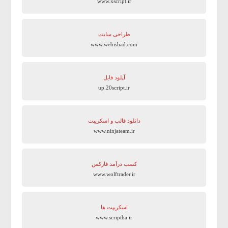
www.xscript.ir
طراحی سایت
www.webishad.com
آپلود فایل
up.20script.ir
دانلود قالب و اسکریپت
www.ninjateam.ir
کسب درآمد فارکس
www.wolftrader.ir
اسکریپت ها
www.scriptha.ir