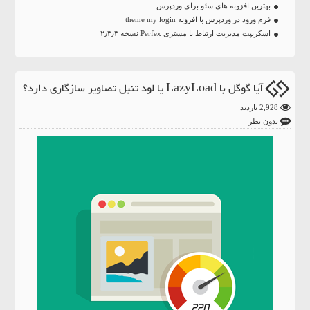
بهترین افزونه های سئو برای وردپرس
فرم ورود در وردپرس با افزونه theme my login
اسکریپت مدیریت ارتباط با مشتری Perfex نسخه ۲٫۳٫۳
آیا گوگل با LazyLoad یا لود تنبل تصاویر سازگاری دارد؟
2,928 بازدید
بدون نظر