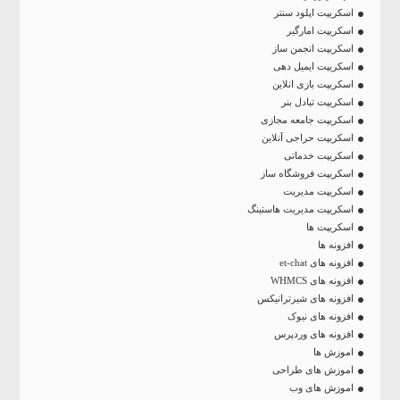
اسکریپت اپلود سنتر
اسکریپت امارگیر
اسکریپت انجمن ساز
اسکریپت ایمیل دهی
اسکریپت بازی انلاین
اسکریپت تبادل بنر
اسکریپت جامعه مجازی
اسکریپت حراجی آنلاین
اسکریپت خدماتی
اسکریپت فروشگاه ساز
اسکریپت مدیریت
اسکریپت مدیریت هاستینگ
اسکریپت ها
افزونه ها
افزونه های et-chat
افزونه های WHMCS
افزونه های شیرترانیکس
افزونه های نیوک
افزونه های وردپرس
اموزش ها
اموزش های طراحی
اموزش های وب