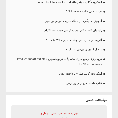
اسکریپت گالری چندرسانه ای Simple Lightbox Gallery
بسته نصبی قالب صحیفه 5.2.1
آموزش جلوگیری از حملات بروت فورس وردپرس
راهنمای گام به گام نوشتن کپشن خوب اینستاگرام
افزودن واحد ریال و تومان با افزونه Affiliate WP
متصل کردن وردپرس به تلگرام
درون‌ریزی و برون‌بری محصولات در ووکامرس با Product Import Export
for WooCommerce
اسکریپت اکانت ساز + پرداخت انلاین
قالب هاست من برای وردپرس
تبلیغات متنی
بهترین سایت‌ خرید سرور مجازی