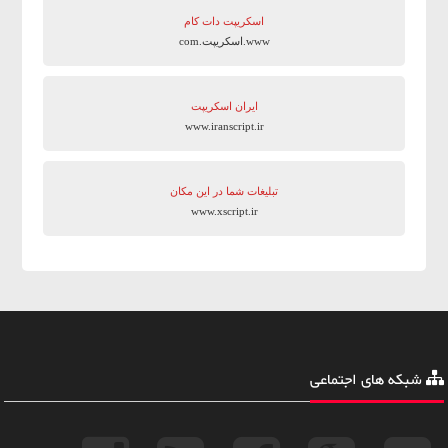
اسکریپت دات کام
www.اسکریپت.com
ایران اسکریپت
www.iranscript.ir
تبلیغات شما در این مکان
www.xscript.ir
شبکه های اجتماعی