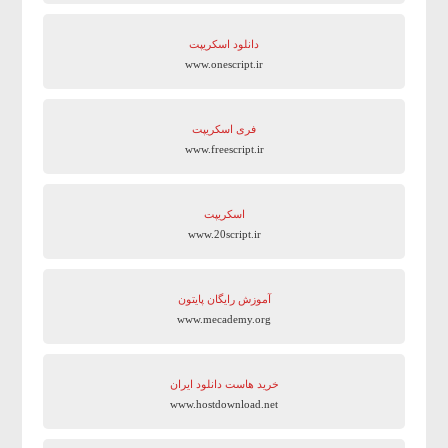
دانلود اسکریپت
www.onescript.ir
فری اسکریپت
www.freescript.ir
اسکریپت
www.20script.ir
آموزش رایگان پایتون
www.mecademy.org
خرید هاست دانلود ایران
www.hostdownload.net