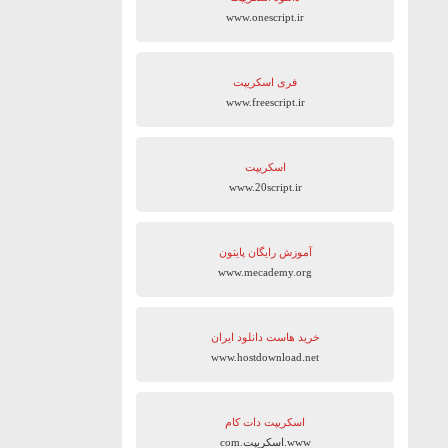
www.onescript.ir
فری اسکریپت
www.freescript.ir
اسکریپت
www.20script.ir
آموزش رایگان پایتون
www.mecademy.org
خرید هاست دانلود ایران
www.hostdownload.net
اسکریپت دات کام
www.اسکریپت.com