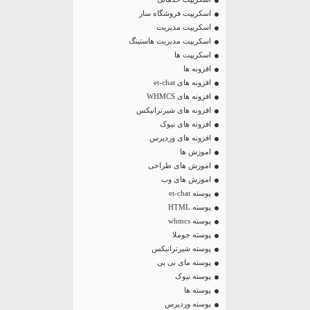
اسکریپت فروشگاه ساز
اسکریپت مدیریت
اسکریپت مدیریت هاستینگ
اسکریپت ها
افزونه ها
افزونه های et-chat
افزونه های WHMCS
افزونه های شیرترانیکس
افزونه های نیوک
افزونه های وردپرس
اموزش ها
اموزش های طراحی
اموزش های وب
پوسته et-chat
پوسته HTML
پوسته whmcs
پوسته جوملا
پوسته شیرترانیکس
پوسته مای بی بی
پوسته نیوک
پوسته ها
پوسته وردپرس