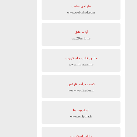
طراحی سایت
www.webishad.com
آپلود فایل
up.20script.ir
دانلود قالب و اسکریپت
www.ninjateam.ir
کسب درآمد فارکس
www.wolftrader.ir
اسکریپت ها
www.scriptha.ir
دانلود اسکریپت