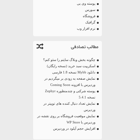
پوسته وی بی
سورس
فروشگاه
گرافیک
نرم افزار وب
مطالب تصادفی
چگونه بخش وبلاگ سایتم را سئو کنم؟
اسکریپت سبد خرید (نسخه رایگان)
دانلود Mybb نسخه 1.8 فارسی
نمایش صفحه به زودی بر میگردیم در
وردپرس با افزونه Coming Soon
پوسته شرکتی و چندمنظوره Zephyr
نسخه 5.4.1
نمایش تعداد دنبال کننده های توییتر در
وردپرس
نمایش موقعیت فروشگاه‌ بر روی نقشه در
وردپرس با WP Store
افزایش حجم آپلود در وردپرس