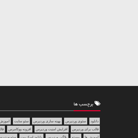
برچسب ها
دانلود
سئوی وردپرس
بهینه سازی وردپرس
سئو سایت
اموزش 
قالب برای وردپرس
افزایش امنیت وردپرس
افزونه ووکامرس
قالب 
اموزش ها
پوسته
پلاگین وردپرس
دانلود اسکریپت
سئو وردپر