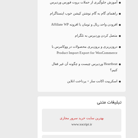
آموزش جلوگیری از حملات بروت فورس وردپرس
راهنمای گام به گام نوشتن کپشن خوب اینستاگرام
افزودن واحد ریال و تومان با افزونه Affiliate WP
متصل کردن وردپرس به تلگرام
درون‌ریزی و برون‌بری محصولات در ووکامرس با
Product Import Export for WooCommerce
Heartbeat وردپرس چیست و چگونه آن غیر فعال
کنیم؟
اسکریپت اکانت ساز + پرداخت انلاین
تبلیغات متنی
بهترین سایت‌ خرید سرور مجازی
www.xscript.ir