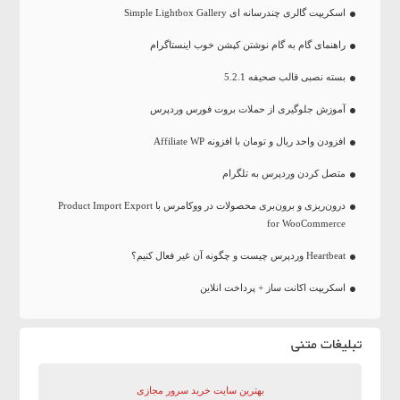
اسکریپت گالری چندرسانه ای Simple Lightbox Gallery
راهنمای گام به گام نوشتن کپشن خوب اینستاگرام
بسته نصبی قالب صحیفه 5.2.1
آموزش جلوگیری از حملات بروت فورس وردپرس
افزودن واحد ریال و تومان با افزونه Affiliate WP
متصل کردن وردپرس به تلگرام
درون‌ریزی و برون‌بری محصولات در ووکامرس با Product Import Export
for WooCommerce
Heartbeat وردپرس چیست و چگونه آن غیر فعال کنیم؟
اسکریپت اکانت ساز + پرداخت انلاین
تبلیغات متنی
بهترین سایت‌ خرید سرور مجازی