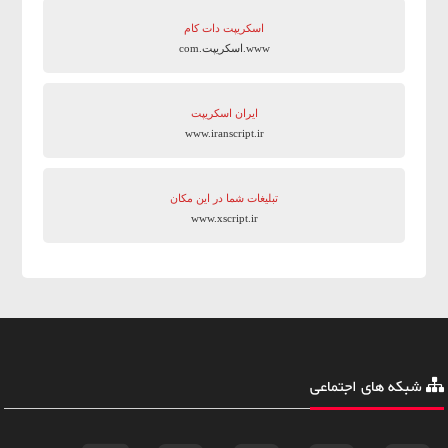
اسکریپت دات کام
www.اسکریپت.com
ایران اسکریپت
www.iranscript.ir
تبلیغات شما در این مکان
www.xscript.ir
شبکه های اجتماعی