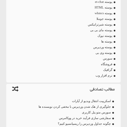
پوسته et-chat
پوسته HTML
پوسته whmcs
پوسته جوملا
پوسته شیرترانیکس
پوسته مای بی بی
پوسته نیوک
پوسته ها
پوسته وردپرس
پوسته وی بی
سورس
فروشگاه
گرافیک
نرم افزار وب
مطالب تصادفی
اسکریپت انتقال ویدیو از آپارات
جلوگیری از هک شدن وردپرس با مخفی کردن نویسنده ها
سورس منو پنل کاربری
سفارشی سازی فرآیند خرید در ووکامرس
چگونه جداول وردپرس را ریسپانسیو کنیم؟