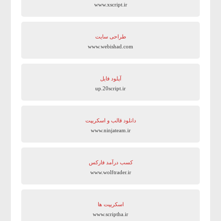
www.xscript.ir
طراحی سایت
www.webishad.com
آپلود فایل
up.20script.ir
دانلود قالب و اسکریپت
www.ninjateam.ir
کسب درآمد فارکس
www.wolftrader.ir
اسکریپت ها
www.scriptha.ir