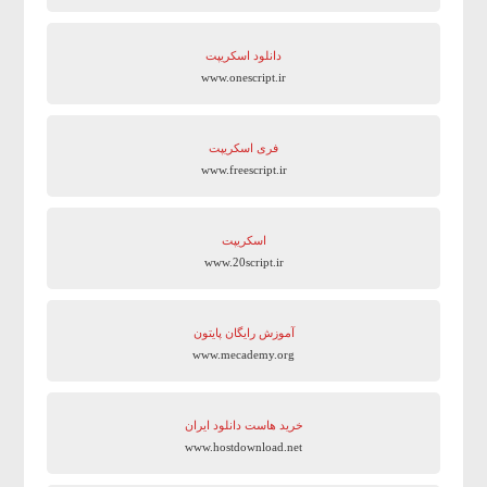
دانلود اسکریپت
www.onescript.ir
فری اسکریپت
www.freescript.ir
اسکریپت
www.20script.ir
آموزش رایگان پایتون
www.mecademy.org
خرید هاست دانلود ایران
www.hostdownload.net