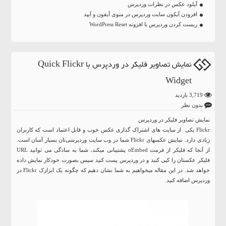
آپلود عکس در نظرات وردپرس
افزودن آیکون سایت وردپرس در منوی آیفون و آیپد
ریست کردن وردپرس با افزونه WordPress Reset
نمایش تصاویر فلیکر در وردپرس با Quick Flickr
Widget
3,719 بازدید
بدون نظر
نمایش تصاویر فلیکر در وردپرس
Flickr یکی از سایت های اشتراک گذاری عکس خوب و قابل اعتماد است که کاربران
زیادی دارد. نمایش عکسهای Flickr شما در وب سایت وردپرسی‌تان بسیار آسان است.
از آنجا که فلیکر از فرمت oEmbed پشتیبانی میکند، شما به سادگی می توانید URL
فلیکر عکستان را کپی کنید و در وردپرس پست کنید سپس بصورت خودکار نمایش داده
خواهد شد. در این مقاله میخواهیم به شما نشان دهیم که چگونه یک ابزارک Flickr در
وردپرس اضافه کنید.