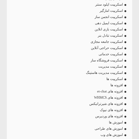
اسکریپت اپلود سنتر
اسکریپت امارگیر
اسکریپت انجمن ساز
اسکریپت ایمیل دهی
اسکریپت بازی انلاین
اسکریپت تبادل بنر
اسکریپت جامعه مجازی
اسکریپت حراجی آنلاین
اسکریپت خدماتی
اسکریپت فروشگاه ساز
اسکریپت مدیریت
اسکریپت مدیریت هاستینگ
اسکریپت ها
افزونه ها
افزونه های et-chat
افزونه های WHMCS
افزونه های شیرترانیکس
افزونه های نیوک
افزونه های وردپرس
اموزش ها
اموزش های طراحی
اموزش های وب