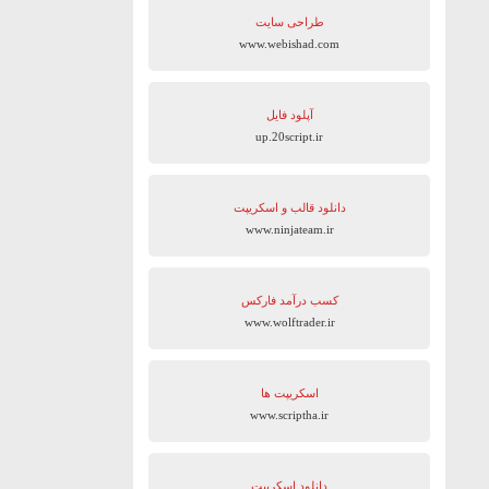
طراحی سایت
www.webishad.com
آپلود فایل
up.20script.ir
دانلود قالب و اسکریپت
www.ninjateam.ir
کسب درآمد فارکس
www.wolftrader.ir
اسکریپت ها
www.scriptha.ir
دانلود اسکریپت