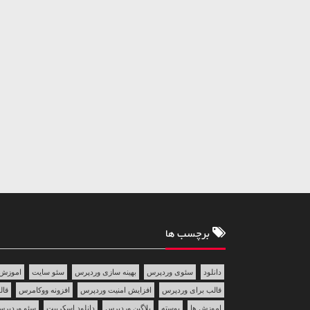
برچسب ها
دانلود
سئوی وردپرس
بهینه سازی وردپرس
سئو سایت
اموزش 
قالب برای وردپرس
افزایش امنیت وردپرس
افزونه ووکامرس
قالب 
اموزش ها
پوسته
پلاگین وردپرس
دانلود اسکریپت
سئو وردپر