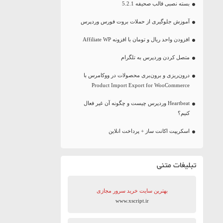
بسته نصبی قالب صحیفه 5.2.1
آموزش جلوگیری از حملات بروت فورس وردپرس
افزودن واحد ریال و تومان با افزونه Affiliate WP
متصل کردن وردپرس به تلگرام
درون‌ریزی و برون‌بری محصولات در ووکامرس با
Product Import Export for WooCommerce
Heartbeat وردپرس چیست و چگونه آن غیر فعال
کنیم؟
اسکریپت اکانت ساز + پرداخت انلاین
تبلیغات متنی
بهترین سایت‌ خرید سرور مجازی
www.xscript.ir