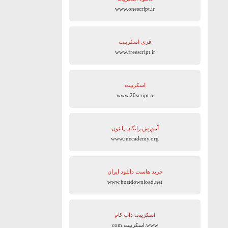
www.onescript.ir
فری اسکریپت
www.freescript.ir
اسکریپت
www.20script.ir
آموزش رایگان پایتون
www.mecademy.org
خرید هاست دانلود ایران
www.hostdownload.net
اسکریپت دات کام
www.اسکریپت.com