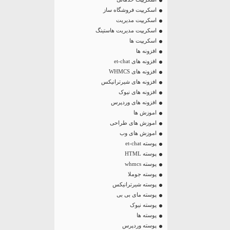
اسکریپت فروشگاه ساز
اسکریپت مدیریت
اسکریپت مدیریت هاستینگ
اسکریپت ها
افزونه ها
افزونه های et-chat
افزونه های WHMCS
افزونه های شیرترانیکس
افزونه های نیوک
افزونه های وردپرس
اموزش ها
اموزش های طراحی
اموزش های وب
پوسته et-chat
پوسته HTML
پوسته whmcs
پوسته جوملا
پوسته شیرترانیکس
پوسته مای بی بی
پوسته نیوک
پوسته ها
پوسته وردپرس