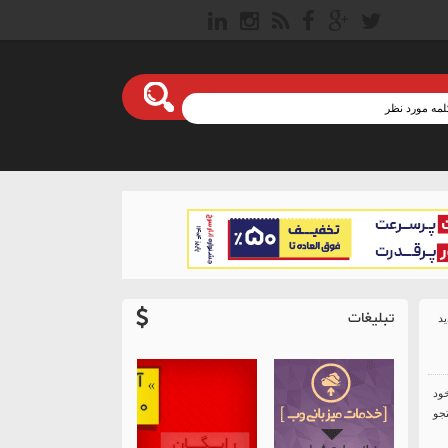
تبلیغات
خود
جو