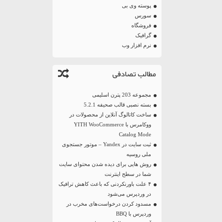
پوسته وی بی
سورس
فروشگاه
گرافیک
نرم افزار وب
مطالب تصادفی
مجموعه 203 پترن اسلیمی
بسته نصبی قالب صحیفه 5.2.1
ساخت کاتالوگ آنلاین از محصولات در
ووکامرس با YITH WooCommerce
Catalog Mode
ثبت سایت در Yandex – موتور جستجوی
ملی روسیه
روش هایی برای دیده شدن محتوای سایت
شما در سطح اینترنت
۴ علت باورنکردنی که باعث کاهش ترافیک
در وردپرس می‌شود
مسدود کردن درخواست‌های مخرب در
وردپرس با BBQ