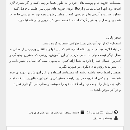
تنظیمات افزونه ها و پوسته های خود را به طور دقیقا بررسی کنید و اگر تغییری لازم
است روی آنها اعمال نمایید و از فعال بودن افزونه های مورد نیاز اطمینان حاصل کنید.
تصاویر سایت و آدرس ها را بررسی کنید تا مطمئن شوید همه چیز به درستی جا به جا
شده و در محل جدید قرار گرفته است. خلاصه سعی کنید چیزی را از قلم نیاندازید.
سخن پایانی
امیدوارم که از این آموزش نسبتا طولانی استفاده کرده باشید.
در اینجا لازم میدانم به این نکته اشاره کنم که این تنها راه انتقال وردپرس از محلی به
محل دیگر نیست ولی ما سعی کردیم در این آموزش، روشی که کمترین پیچیدگی و
کمترین احتمال خطا را دارد به شما ارائه کنیم. اما بدیهی است که انتقال یا تغییر دامنه و
… میتواند به روش های دیگری نیز صورت بگیرد.
همچنین لطفا توجه داشته باشید که مسئولیت استفاده از این آموزش بر عهده ی خود
شماست و ایکس اسکریپت در این رابطه مسئولیتی را نمیپذیرد، بنابراین با دقت تمام
کلیه ی مراحل را انجام دهید و اطلاعات خود را همیشه در محلی امن نگهداری نمایید.
و در آخر موفق باشید …
انتشار :25 مارس 17
دسته بندی :
اموزش ها
,
اموزش های وب
نویسنده :صادق