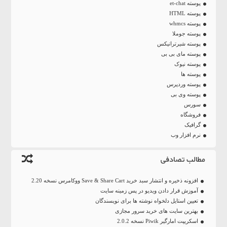
پوسته et-chat
پوسته HTML
پوسته whmcs
پوسته جوملا
پوسته شیرترانیکس
پوسته مای بی بی
پوسته نیوک
پوسته ها
پوسته وردپرس
پوسته وی بی
سورس
فروشگاه
گرافیک
نرم افزار وب
مطالب تصادفی
افزونه ذخیره و انتشار سبد خرید Save & Share Cart ووکامرس نسخه 2.20
آموزش قرار دادن ویدیو در پس زمینه سایت
تعیین استایل دلخواه نوشته ها برای نویسندگان
بهترین سایت‌ های خرید سرور مجازی
اسکریپت امارگیر Piwik نسخه 2.0.2