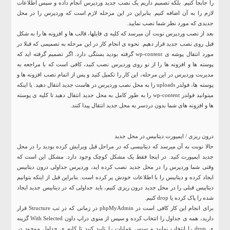
را جابجا کنیم. بلکه تصمیم داریم یک نصب جدید وردپرس انجام داده و سپس اطلاعات
لازم را به آن اضافه کنیم. بنابراین در این مرحله لازم است که وردپرس را در محل
جدیدی که مورد نظر شما نصب نمایید.
بعد از نصب وردپرس نوبت آن میرسد که کلیه ی فایلها، قالب ها و افزونه ها را به شکل
قبل روی نصب جدید قرار دهیم. نحوه ی انجام کار در این مرحله به تصمیمی که قبلا در
مورد انتقال پوشه ی wp-content گرفته بودید بستگی دارد. اگر تصمیم گرفته اید که
پوسته ها و افزونه ها را از نو روی وردپرس نصب کنید، کافی است که با مراجعه به
مدیریت وردپرس در این مرحله، این کار را تکمیل کنید و پس از اتمام نصب افزونه ها و
پوسته ها، فولدر uploads را به محل نصب وردپرس در هاست جدید انتقال دهید. یا اینکه
میتوانید فولدر wp-content را به طور کامل به محل جدید انتقال دهید تا کلیه ی پوسته
ها و افزونه های شما بدون دردسر به محل جدید انتقال پیدا کنند.
درون ریزی / ایمپورت دیتابیس در محل جدید
حالا نوبت به آن میرسد که دیتابیسی که در مراحل قبل ویرایش کرده بودید را در محل
جدید ایمپورت کنید. در اینجا فقط یک مشکل کوچک وجود دارد. مشکل این است که
وقتی شما وردپرس را در محل جدید نصب کرده اید، وردپرس جداولی درون دیتابیس
ایجاد کرده و دیتابیس را با اطلاعات خودش پر کرده است. بنابراین قبل از اینکه بتوانیم
دیتابیس قبلی را در محل جدید درون ریزی کنیم، باید جداولی که در دیتابیس جدید ایجاد
شده را پاک کرده یا drop کنیم.
برای انجام این کار کافی است در phpMyAdmin در زمانی که در تب Structure قرار
دارید، همه ی جداول را انتخاب کرده و سپس از منوی دراپ داون With Selected گزینه
ی drop را انتخاب نمایید و سپس عملیات را تایید کنید تا کلیه ی جداول موجود در