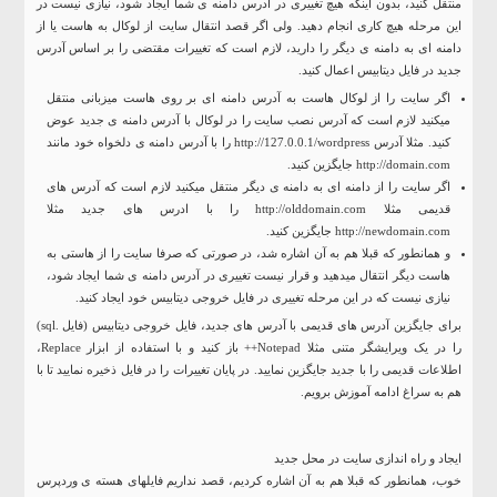
منتقل کنید، بدون اینکه هیچ تغییری در آدرس دامنه ی شما ایجاد شود، نیازی نیست در
این مرحله هیچ کاری انجام دهید. ولی اگر قصد انتقال سایت از لوکال به هاست یا از
دامنه ای به دامنه ی دیگر را دارید، لازم است که تغییرات مقتضی را بر اساس آدرس
جدید در فایل دیتابیس اعمال کنید.
اگر سایت را از لوکال هاست به آدرس دامنه ای بر روی هاست میزبانی منتقل
میکنید لازم است که آدرس نصب سایت را در لوکال با آدرس دامنه ی جدید عوض
کنید. مثلا آدرس http://127.0.0.1/wordpress را با آدرس دامنه ی دلخواه خود مانند
http://domain.com جایگزین کنید.
اگر سایت را از دامنه ای به دامنه ی دیگر منتقل میکنید لازم است که آدرس های
قدیمی مثلا http://olddomain.com را با ادرس های جدید مثلا
http://newdomain.com جایگزین کنید.
و همانطور که قبلا هم به آن اشاره شد، در صورتی که صرفا سایت را از هاستی به
هاست دیگر انتقال میدهید و قرار نیست تغییری در آدرس دامنه ی شما ایجاد شود،
نیازی نیست که در این مرحله تغییری در فایل خروجی دیتابیس خود ایجاد کنید.
برای جایگزین آدرس های قدیمی با آدرس های جدید، فایل خروجی دیتابیس (فایل .sql)
را در یک ویرایشگر متنی مثلا Notepad++ باز کنید و با استفاده از ابزار Replace،
اطلاعات قدیمی را با جدید جایگزین نمایید. در پایان تغییرات را در فایل ذخیره نمایید تا با
هم به سراغ ادامه آموزش برویم.
ایجاد و راه اندازی سایت در محل جدید
خوب، همانطور که قبلا هم به آن اشاره کردیم، قصد نداریم فایلهای هسته ی وردپرس