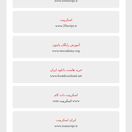
www.freescript.ir
اسکریپت
www.20script.ir
آموزش رایگان پایتون
www.mecademy.org
خرید هاست دانلود ایران
www.hostdownload.net
اسکریپت دات کام
www.اسکریپت.com
ایران اسکریپت
www.iranscript.ir