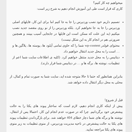
میخواهیم چه کار کنیم؟
کاری که قرار است طی این آموزش انجام دهیم به شرح زیر است:
تصمیم داریم خود نصب وردپرس را جا به جا کنیم اما برای این کار، فایلهای اصلی
وردپرس را جا به جا نخواهیم کرد. بلکه وردپرس را از نو روی مقصد جدید نصب
میکنیم (به این علت که ممکن است این فایلها در جابجایی آسیب ببینند و همچنین
ضرورتی هم در انجام کار به این شکل نیست)
محتوای فولدر wp-content شما را که حاوی تمامی آپلود ها، پوسته ها، پلاگین ها و
… است را به محل جدید انتقال خواهیم داد.
دیتابیس را به محل جدید منتقل خواهیم کرد. (کلیه ی اطلاعات سایت شما اعم از
تنظیمات، نوشته ها، برگه ها و … در دیتابیس شما قرار دارند).
بنابراین همانطور که حتما تا حالا متوجه شده اید، سایت شما به صورت تمام و کمال، از
محلی به محل دیگر انتقال داده خواهد شد.
قبل از شروع!
پیش از اینکه کاری انجام دهیم، لازم است که ساختار پیوند های یکتا را به حالت
پیشفرض خود برگردانیم. چرا که در صورت عدم انجام این کار، احتمالا پس از انتقال،
نوشته ها و برگه های شما دچار خطای 404 خواهند شد. برای بازگرداندن تنظیمات پیوند
های یکتا به حالت پیشفرض در ناحیه مدیریت وردپرس، از منوی تنظیمات به زیر منوی
پیوند های یکتا مراجعه نمایید.