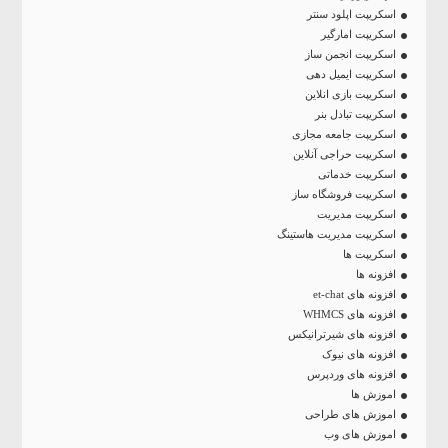
اسکریپت اپلود سنتر
اسکریپت امارگیر
اسکریپت انجمن ساز
اسکریپت ایمیل دهی
اسکریپت بازی انلاین
اسکریپت تبادل بنر
اسکریپت جامعه مجازی
اسکریپت حراجی آنلاین
اسکریپت خدماتی
اسکریپت فروشگاه ساز
اسکریپت مدیریت
اسکریپت مدیریت هاستینگ
اسکریپت ها
افزونه ها
افزونه های et-chat
افزونه های WHMCS
افزونه های شیرترانیکس
افزونه های نیوک
افزونه های وردپرس
اموزش ها
اموزش های طراحی
اموزش های وب