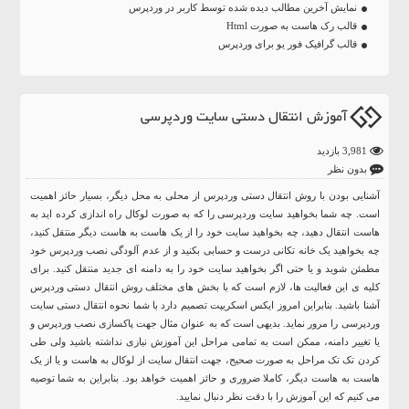
نمایش آخرین مطالب دیده شده توسط کاربر در وردپرس
قالب رک هاست به صورت Html
قالب گرافیک فور یو برای وردپرس
آموزش انتقال دستی سایت وردپرسی
3,981 بازدید
بدون نظر
آشنایی بودن با روش انتقال دستی وردپرس از محلی به محل دیگر، بسیار حائز اهمیت
است. چه شما بخواهید سایت وردپرسی را که به صورت لوکال راه اندازی کرده اید به
هاست انتقال دهید، چه بخواهید سایت خود را از یک هاست به هاست دیگر منتقل کنید،
چه بخواهید یک خانه تکانی درست و حسابی بکنید و از عدم آلودگی نصب وردپرس خود
مطمئن شوید و یا حتی اگر بخواهید سایت خود را به دامنه ای جدید منتقل کنید. برای
کلیه ی این فعالیت ها، لازم است که با بخش های مختلف روش انتقال دستی وردپرس
آشنا باشید. بنابراین امروز ایکس اسکریپت تصمیم دارد با شما نحوه انتقال دستی سایت
وردپرسی را مرور نماید. بدیهی است که به عنوان مثال جهت پاکسازی نصب وردپرس و
یا تغییر دامنه، ممکن است به تمامی مراحل این آموزش نیازی نداشته باشید ولی طی
کردن تک تک مراحل به صورت صحیح، جهت انتقال سایت از لوکال به هاست و یا از یک
هاست به هاست دیگر، کاملا ضروری و حائز اهمیت خواهد بود. بنابراین به شما توصیه
می کنیم که این آموزش را با دقت نظر دنبال نمایید.