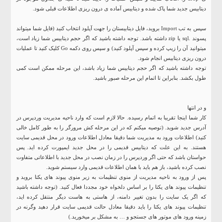
دیتابیس جدید شما پاک شده و دیتابیس آماده ی درون ریزی اطلاعات قبلی شود.
سپس به تب Import بروید، فایل دیتابیستان را جهت آپلود انتخاب کنید (فایل شما میتواند
پسوند .sql یا zip داشته باشد. توجه داشته باشید که اگر حجم دیتابیس شما زیاد است،
میتوانید آن را زیپ کرده و سپس آپلود کنید) و سپس روی دکمه Go کلیک کنید تا عملیات
درون ریزی دیتابیس انجام شود.
توجه داشته باشید که اگر حجم دیتابیس شما زیاد باشد، این مرحله ممکن است کمی
طول بکشد. بنابراین تا اتمام این مرحله صبور باشید.
و در انتها
کار شما اینجا تقریبا به اتمام رسیده. حالا لازم است که وارد ناحیه مدیریت وردپرس در
آدرس جدید شوید. (توصیه میکنم که در این مرحله کش مرورگر را به طور کامل خالی
کنید) اطلاعات ورود به مدیریت شما دقیقا معادل اطلاعات ورود در محل قدیمی سایت
هستند. به این علت که دیتابیس قدیمی را در محل جدید ایمپورت کرده اید. پس
حواستان باشد که حتی اگر وردپرس را در زمان نصب در محل جدید با اطلاعاتی متفاوت
نصب کرده باشید، باز هم باید با همان اطلاعات قدیمی وارد سیستم شوید.
پس از ورود به ناحیه مدیریت از منوی تنظیمات به زیر منوی پیوند های یکتا بروید و
تنظیمات پیوند های یکتا را بر اساس دلخواه خود مجددا فعال کنید. (توجه داشته باشید
که اگر یک سایت را بدون تغییر دامنه، از هاستی به هاست دیگر منتقل کرده اید،
تنظیمات پیوند های یکتا را باید دقیقا معادل حالت قدیمی سایت قرار دهید وگرنه در
زمینه ورود های موتور های جستجو و … به مشکل بر میخورید.)