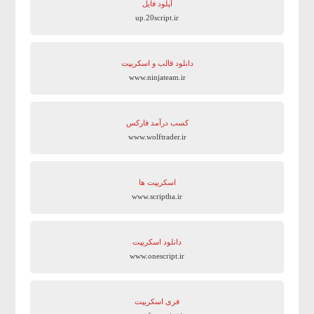
آپلود فایل
up.20script.ir
دانلود قالب و اسکریپت
www.ninjateam.ir
کسب درآمد فارکس
www.wolftrader.ir
اسکریپت ها
www.scriptha.ir
دانلود اسکریپت
www.onescript.ir
فری اسکریپت