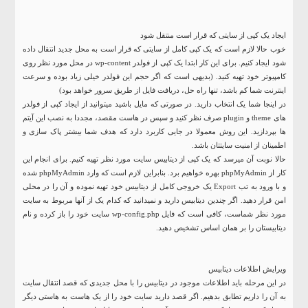
ایجاد یک کپی از سایتی که قرار است منتقل شود
خوب حالا لازم است که یک کپی کامل از سایتی که قرار است به محل جدید انتقال داده
شود ایجاد کنیم. برای این کار ابتدا یک کپی از فولدر wp-content در محل مورد نظر روی
کامپیوتر خود تهیه کنید. (بدیهی است که اگر حجم این فولدر خیلی زیاد بوده و سرعت
اینترنت شما کم باشد، تنها راه حل، دریافت فایل از طریق سرور خواهد بود)
در اینجا شما یک انتخاب دارید. در صورتی که مایل باشید میتوانید از ایجاد کپی از فولدر
های theme و plugin صرف نظر کنید و سپس در هاست مقصد، مجددا به نصب این آیتم
ها بپردازید. این روش معمولا در جایی کاربرد دارد که هدف شما بیشتر پاک سازی و
اطمینان از امنیت سایتتان باشد.
حالا نوبت آن میرسد که یک کپی از دیتابیس سایت مورد نظر تهیه کنیم. برای انجام این
کار از phpMyAdmin بهره خواهیم برد. بنابراین لازم است که وارد phpMyAdmin شده
و با ورود به تب Export یک خروجی کامل از دیتابیس خود تهیه نموده و آن را در محلی
امن قرار دهید. اگر چندین دیتابیس دارید و نمیدانید که کدام یک از آنها مربوط به سایت
مورد نظر شماست، کافی است که فایل wp-config.php سایت خود را باز کرده و نام
دیتابیستان را بر همان اساس تشخیص دهید.
ویرایش اطلاعات دیتابیس
در این مرحله باید اطلاعات موجود در دیتابیس را با محل جدیدی که قصد انتقال سایت
به آن را داریم تطابق بدهیم. اگر قصد دارید سایت خود را از یک هاست به هاستی دیگر