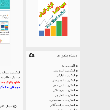
دسته بندی ها
آگهی رپورتاژ
اسکریپت اپلود سنتر
اسکریپت امارگیر
شما یک مطلب به ص
اسکریپت انجمن ساز
دانلود با لینک مست
اسکریپت ایمیل دهی
حجم فایل 1.4 مگابایت
اسکریپت بازی انلاین
اسکریپت تبادل بنر
اسکریپت جامعه مجازی
اسکریپت حراجی آنلاین
انتشار :06 ژانویه 15
اسکریپت خدماتی