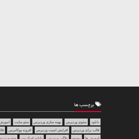
برچسب ها
دانلود
سئوی وردپرس
بهینه سازی وردپرس
سئو سایت
اموزش 
قالب برای وردپرس
افزایش امنیت وردپرس
افزونه ووکامرس
قالب 
اموزش ها
پوسته
پلاگین وردپرس
دانلود اسکریپت
سئو وردپر