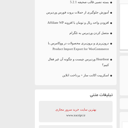
بسته نصبی قالب صحیفه 5.2.1
آموزش جلوگیری از حملات بروت فورس وردپرس
افزودن واحد ریال و تومان با افزونه Affiliate WP
متصل کردن وردپرس به تلگرام
درون‌ریزی و برون‌بری محصولات در ووکامرس با
Product Import Export for WooCommerce
Heartbeat وردپرس چیست و چگونه آن غیر فعال
کنیم؟
اسکریپت اکانت ساز + پرداخت انلاین
تبلیغات متنی
بهترین سایت‌ خرید سرور مجازی
www.xscript.ir