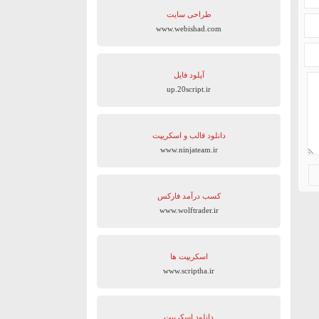
طراحی سایت
www.webishad.com
آپلود فایل
up.20script.ir
دانلود قالب و اسکریپت
www.ninjateam.ir
کسب درآمد فارکس
www.wolftrader.ir
اسکریپت ها
www.scriptha.ir
دانلود اسکریپت