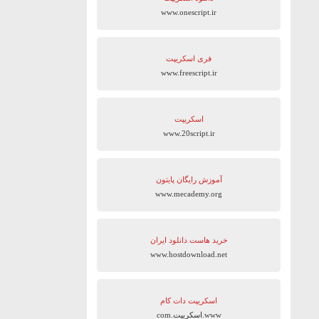
www.onescript.ir
فری اسکریپت
www.freescript.ir
اسکریپت
www.20script.ir
آموزش رایگان پایتون
www.mecademy.org
خرید هاست دانلود ایران
www.hostdownload.net
اسکریپت دات کام
www.اسکریپت.com