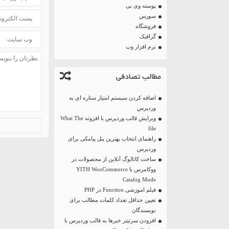
پوسته وی بی
سورس
فروشگاه
گرافیک
نرم افزار وب
مطالب تصادفی
اضافه کردن سیستم امتیاز ستاره ای به
وردپرس
ویرایش قالب وردپرس با افزونه What The
file
راهنمای انتخاب بهترین پنل پیامکی برای
وردپرس
ساخت کاتالوگ آنلاین از محصولات در
ووکامرس با YITH WooCommerce
Catalog Mode
فیلم اموزشی Function در PHP
تعیین حداقل تعداد کلمات مطالب برای
نویسندگان
افزودن سرتیتر خبرها به قالب وردپرس با