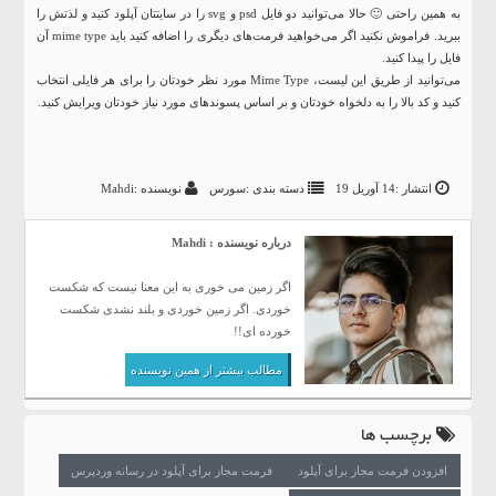
به همین راحتی 🙂 حالا می‌توانید دو فایل psd و svg را در سایتتان آپلود کنید و لذتش را
ببرید. فراموش نکنید اگر می‌خواهید فرمت‌های دیگری را اضافه کنید باید mime type آن
فایل را پیدا کنید.
می‌توانید از طریق
این لیست
، Mime Type مورد نظر خودتان را برای هر فایلی انتخاب
کنید و کد بالا را به دلخواه خودتان و بر اساس پسوند‌های مورد نیاز خودتان ویرایش کنید.
انتشار :14 آوریل 19
دسته بندی :
سورس
نویسنده :Mahdi
درباره نویسنده : Mahdi
اگر زمین می خوری به این معنا نیست که شکست
خوردی. اگر زمین خوردی و بلند نشدی شکست
خورده ای!!
مطالب بیشتر از همین نویسنده
برچسب ها
افزودن فرمت مجاز برای آپلود
فرمت مجاز برای آپلود در رسانه وردپرس