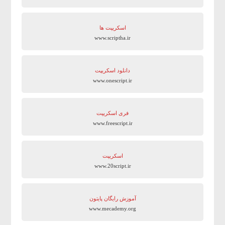
اسکریپت ها
www.scriptha.ir
دانلود اسکریپت
www.onescript.ir
فری اسکریپت
www.freescript.ir
اسکریپت
www.20script.ir
آموزش رایگان پایتون
www.mecademy.org