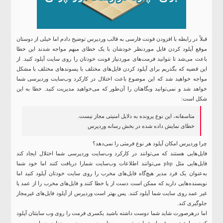
قبلاً در رابطه با افزودن فونت فارسی به قالب وردپرس توضیح دادم اما خیلی از دوستان
موقع آپلود کردن فایل موردنظر خودشان با یک خطای مبهم مواجه شدند این خطا
باعث می‌شد تا نتوانید فرمت‌های موردنیاز فونت خودتان را روی سایت آپلود کنید. از
این قضیه که بگذریم برای آپلود کردن فایل‌های مختلف با پسوندهای مختلف با مشکل
مواجه خواهید شد که این موضوع باعث اختلال در کارکرد وب‌سایت وردپرسی شما
خواهد شد و نمی‌توانید وبگاهتان را آن‌طور که می‌خواهید مدیریت کنید.
خطا به این
شکل است:
متاسفانه، این نوع پرونده به دلایل امنیتی مجاز نیست.
خطای نمایش داده شده در بخش رسانه
وردپرس
چرا وردپرس امکان آپلود هر نوع فرمتی را نمی‌دهد؟
فایل‌هایی هستند که می‌توانند در کارکرد وب‌سایت وردپرسی شما اختلال ایجاد کند
فایل‌هایی مثل php می‌توانند اطلاعات وب‌سایت شمارا دریافت کنند اما خود شما
به‌عنوان یک فرد مدیر هیچ‌گاه فایل‌های مخرب را روی سایت خودتان آپلود کنید اما
نویسنده‌هایی دارید که ممکن است دست از پا خطا کنند و فایل‌های مخرب را از عمد یا
غیر عمد روی سایت شما آپلود کنند. پس بهتر است
وردپرس
از آپلود فایل‌های غیرمجاز
جلوگیری کند.
اما درهرصورت شاید شما دوست داشته باشید یکسری فرمت را روی وب سایتتان آپلود
کنید و یا شخصی غیر از شما دسترسی به پنل مدیریت وردپرس ندارد. در این صورت