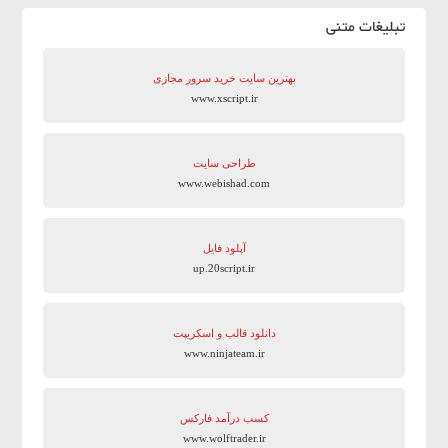
تبلیغات متنی
بهترین سایت‌ خرید سرور مجازی
www.xscript.ir
طراحی سایت
www.webishad.com
آپلود فایل
up.20script.ir
دانلود قالب و اسکریپت
www.ninjateam.ir
کسب درآمد فارکس
www.wolftrader.ir