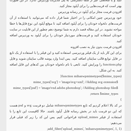
بهتر است که فرمت‌هایی را برای آپلود مجاز کنید.
افزودن فرمت مجاز برای آپلود در رسانه وردپرس
خود وردپرس چنین امکانی را در اختیار شما قرار داده که می‌توانید با استفاده از آن
فرمت‌های دلخواه خودتان را برای آپلود اضافه کنید تا موقع آپلود این نوع فایل‌ها با خطا
مواجه نشوید. در این مقاله قصد دارم به شما توضیح دهم چطور از این قابلیت در سایت
خودتان استفاده کنید و فرمت‌های موردنیاز خودتان را برای آپلود به وردپرس اضافه
کنید.
افزودن فرمت بدون نیاز به نصب افزونه
برای این کار باید از یک فیلتر وردپرسی استفاده کنید و این فیلتر را با استفاده از یک تابع
در فایل توابع قالب سایتتان اضافه کنید. پس ابتدا وارد پوشه قالب سایتتان شوید و فایل
functions.php را ویرایش کنید. تابعی با نام دلخواه خودتان بین کدهای این فایل اضافه
کنید. به این شکل:
}
در کد بالا اعلام کردیم که تابع mihanwpmimetypes شامل دو فرمت svg و psd هست
که این دو فرمت باید در بخش رسانه قابل آپلود باشند. حالا کافیست این تابع را با
استفاده از فیلتر upload_mimes فراخوانی کنیم. پس این کد را زیر کد قبلی قرار
می‌دهیم:
add_filter('upload_mimes', 'mihanwpmimetypes', 1, 1);