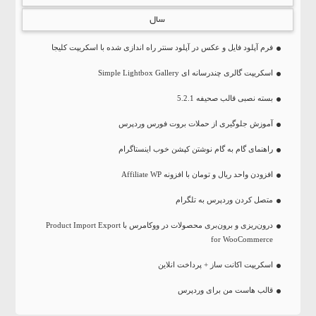
سال
فرم آپلود فایل و عکس در آپلود سنتر راه اندازی شده با اسکریپت کلیجا
اسکریپت گالری چندرسانه ای Simple Lightbox Gallery
بسته نصبی قالب صحیفه 5.2.1
آموزش جلوگیری از حملات بروت فورس وردپرس
راهنمای گام به گام نوشتن کپشن خوب اینستاگرام
افزودن واحد ریال و تومان با افزونه Affiliate WP
متصل کردن وردپرس به تلگرام
درون‌ریزی و برون‌بری محصولات در ووکامرس با Product Import Export
for WooCommerce
اسکریپت اکانت ساز + پرداخت انلاین
قالب هاست من برای وردپرس