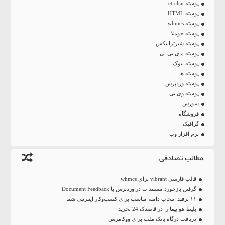
پوسته et-chat
پوسته HTML
پوسته whmcs
پوسته جوملا
پوسته شیرترانیکس
پوسته مای بی بی
پوسته نیوک
پوسته ها
پوسته وردپرس
پوسته وی بی
سورس
فروشگاه
گرافیک
نرم افزار وب
مطالب تصادفی
قالب فارسی vibrant برای whmcs
گرفتن بازخورد مستندات در وردپرس با Document Feedback
۱۱ ترفند انتخاب دامنه مناسب برای کسب‌و‌کار اینترنتی شما
بلیط هواپیما را در قاصدک 24 بخرید
دریافت درگاه بانک ملت برای ووکامرس