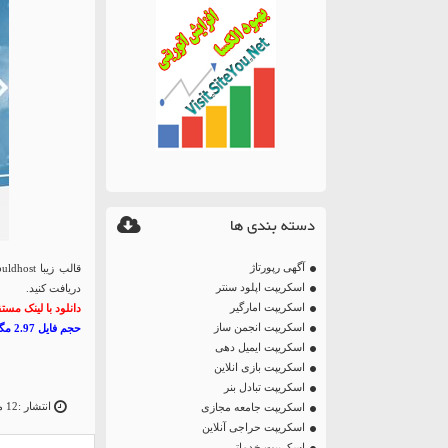
دسته بندی ها
آگهی رپورتاژ
اسکریپت اپلود سنتر
دریافت کنید.
اسکریپت امارگیر
دانلود با لینک مست
اسکریپت انجمن ساز
حجم فایل 2.97 مگابایت
اسکریپت ایمیل دهی
اسکریپت بازی انلاین
اسکریپت تبادل بنر
انتشار :12 مه 13
اسکریپت جامعه مجازی
اسکریپت حراجی آنلاین
اسکریپت خدماتی