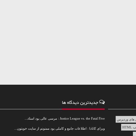
جدیدترین دیدگاه ها
Justice League vs. the Fatal Five : مرسی عالی بود استاد...
های وردپرس
HTML
ویزای کانادا : اطلاعات جامع و کاملی بود ممنونم از سایت خوبتون...
س