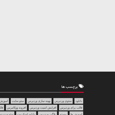
برچسب ها
دانلود
سئوی وردپرس
بهینه سازی وردپرس
سئو سایت
اموزش 
قالب برای وردپرس
افزایش امنیت وردپرس
افزونه ووکامرس
قالب 
اموزش ها
پوسته
پلاگین وردپرس
دانلود اسکریپت
سئو وردپر