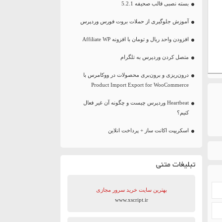
بسته نصبی قالب صحیفه 5.2.1
آموزش جلوگیری از حملات بروت فورس وردپرس
افزودن واحد ریال و تومان با افزونه Affiliate WP
متصل کردن وردپرس به تلگرام
درون‌ریزی و برون‌بری محصولات در ووکامرس با
Product Import Export for WooCommerce
Heartbeat وردپرس چیست و چگونه آن غیر فعال
کنیم؟
اسکریپت اکانت ساز + پرداخت انلاین
تبلیغات متنی
بهترین سایت‌ خرید سرور مجازی
www.xscript.ir