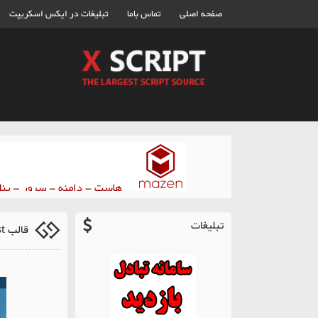
صفحه اصلی
تماس باما
تبلیغات در ایکس اسکریپت
تبلیغات
قالب couldhost به صورت Html