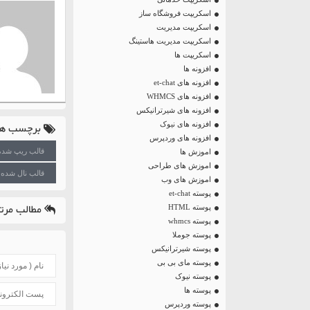
اسکریپت فروشگاه ساز
اسکریپت مدیریت
اسکریپت مدیریت هاستینگ
اسکریپت ها
افزونه ها
افزونه های et-chat
افزونه های WHMCS
افزونه های شیرترانیکس
برچسب ها
افزونه های نیوک
افزونه های وردپرس
قالب ریپ شده
اموزش ها
اموزش های طراحی
قالب نال شده 
اموزش های وب
پوسته et-chat
مطالب مرتب
پوسته HTML
پوسته whmcs
پوسته جوملا
پوسته شیرترانیکس
پوسته مای بی بی
پوسته نیوک
پوسته ها
پوسته وردپرس