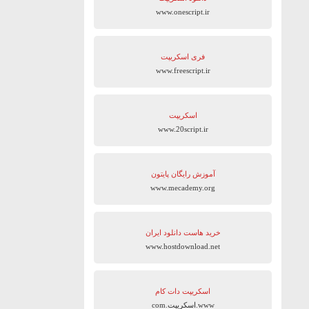
www.onescript.ir
فری اسکریپت
www.freescript.ir
اسکریپت
www.20script.ir
آموزش رایگان پایتون
www.mecademy.org
خرید هاست دانلود ایران
www.hostdownload.net
اسکریپت دات کام
www.اسکریپت.com