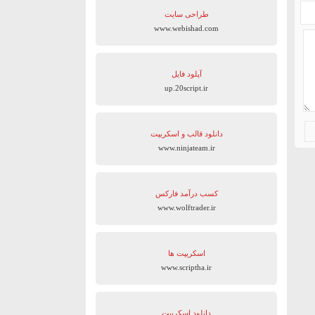
طراحی سایت
www.webishad.com
آپلود فایل
up.20script.ir
دانلود قالب و اسکریپت
www.ninjateam.ir
کسب درآمد فارکس
www.wolftrader.ir
اسکریپت ها
www.scriptha.ir
دانلود اسکریپت