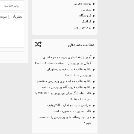
پوسته وی بی
سورس
فروشگاه
گرافیک
نرم افزار وب
مطالب تصادفی
آموزش فعالسازی ورود دو مرحله ای
گوگل در وردپرس با Factor Authentication
دانلود قالب فست فود و رستوران
وردپرس FoodHunt
دانلود قالب مجله خبری وردپرس Sportica
دانلود قالب فروشگاه وردپرس estore
قالب هاستینگ برای وردپرس و WHMCS با
نام Active Host
طراحی سایت و تجارت الکترونیک
قالب مدیریت به صورت html
چرا باید رسانه های وردپرس را noindex
کنیم؟