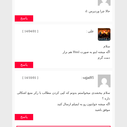
حالا چرا وردپرس :d
پاسخ
علی :
[ 14/04/01 ]
سلام
اگه میشه اینو به صورت Html هم بزار
دمت گرم
پاسخ
sajjad95 :
[ 14/10/01 ]
سلام ببخشدی میخواستم بدونم که کپی کردن مطالب با زکر منبع اشکالی
داره ؟
اگه میشه جوابتون رو به ایمیلم ارسال کنید
موفق باشید
پاسخ