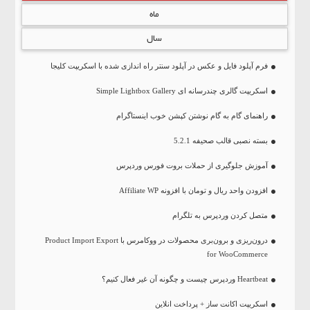
ماه
سال
فرم آپلود فایل و عکس در آپلود سنتر راه اندازی شده با اسکریپت کلیجا
اسکریپت گالری چندرسانه ای Simple Lightbox Gallery
راهنمای گام به گام نوشتن کپشن خوب اینستاگرام
بسته نصبی قالب صحیفه 5.2.1
آموزش جلوگیری از حملات بروت فورس وردپرس
افزودن واحد ریال و تومان با افزونه Affiliate WP
متصل کردن وردپرس به تلگرام
درون‌ریزی و برون‌بری محصولات در ووکامرس با Product Import Export
for WooCommerce
Heartbeat وردپرس چیست و چگونه آن غیر فعال کنیم؟
اسکریپت اکانت ساز + پرداخت انلاین