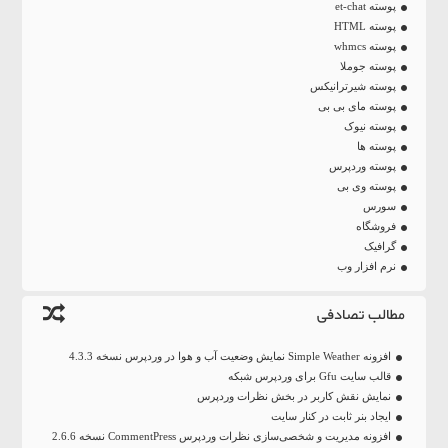
پوسته et-chat
پوسته HTML
پوسته whmcs
پوسته جوملا
پوسته شیرترانیکس
پوسته مای بی بی
پوسته نیوک
پوسته ها
پوسته وردپرس
پوسته وی بی
سورس
فروشگاه
گرافیک
نرم افزار وب
مطالب تصادفی
افزونه Simple Weather نمایش وضعیت آب و هوا در وردپرس نسخه 4.3.3
قالب سایت Gfu برای وردپرس شبکه
نمایش نقش کاربر در بخش نظرات وردپرس
ایجاد بنر ثابت در کنار سایت
افزونه مدیریت و شخصی‌سازی نظرات وردپرس CommentPress نسخه 2.6.6