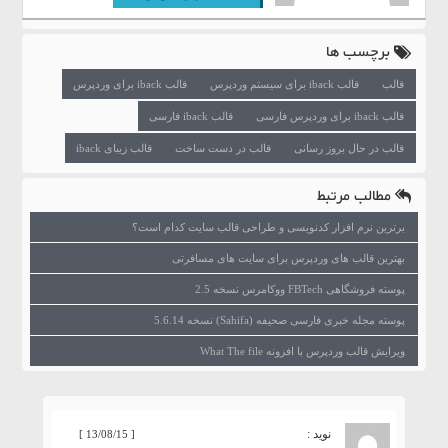
برچسب ها
قالب
قالب iback برای سیستم وردپرس
قالب iback برای وردپرس
قالب iback برای وردپرس فارسی
قالب iback فارسی
قالب در حال بروز رسانی
قالب در دست ساخت
قالب زیبای iback
مطالب مرتبط
برترین نرم افزار کدنویسی و طراحی قالب سایت کدام است؟
بهترین قالب های وردپرس برای سایت های مسافرتی
پوسته فروشگاهی FBTech ووکامرس نسخه 2.5
پوسته مجله خبری فارسی صحیفه (Sahifa) نسخه 5.6.14
ویرایش قالب وردپرس با افزونه What The file
نوید :
[ 13/08/15 ]