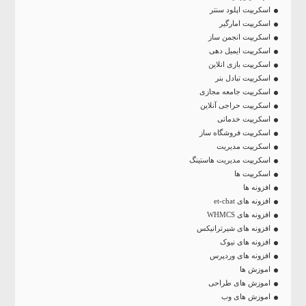
اسکریپت اپلود سنتر
اسکریپت امارگیر
اسکریپت انجمن ساز
اسکریپت ایمیل دهی
اسکریپت بازی انلاین
اسکریپت تبادل بنر
اسکریپت جامعه مجازی
اسکریپت حراجی آنلاین
اسکریپت خدماتی
اسکریپت فروشگاه ساز
اسکریپت مدیریت
اسکریپت مدیریت هاستینگ
اسکریپت ها
افزونه ها
افزونه های et-chat
افزونه های WHMCS
افزونه های شیرترانیکس
افزونه های نیوک
افزونه های وردپرس
اموزش ها
اموزش های طراحی
اموزش های وب