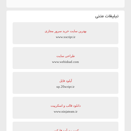
تبلیغات متنی
بهترین سایت‌ خرید سرور مجازی
www.xscript.ir
طراحی سایت
www.webishad.com
آپلود فایل
up.20script.ir
دانلود قالب و اسکریپت
www.ninjateam.ir
کسب درآمد فارکس