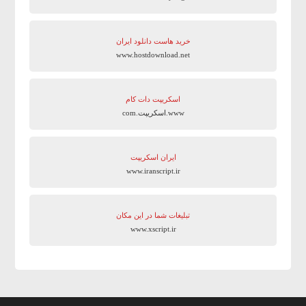
خرید هاست دانلود ایران
www.hostdownload.net
اسکریپت دات کام
www.اسکریپت.com
ایران اسکریپت
www.iranscript.ir
تبلیغات شما در این مکان
www.xscript.ir