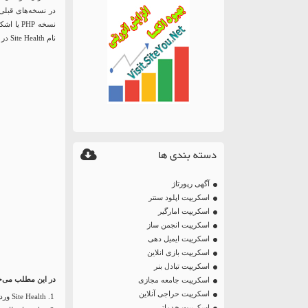
نسخه HP
نام Site Health در نسخه 5.1 وردپرس ارائه شده که این مشکلات را برای همیشه برطرف کرده.
دسته بندی ها
آگهی رپورتاژ
اسکریپت اپلود سنتر
اسکریپت امارگیر
اسکریپت انجمن ساز
اسکریپت ایمیل دهی
اسکریپت بازی انلاین
اسکریپت تبادل بنر
در این مطلب می‌خو
اسکریپت جامعه مجازی
اسکریپت حراجی آنلاین
Site Health وردپرس
اسکریپت خدماتی