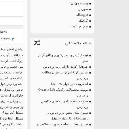
پوسته وی بی
سورس
فروشگاه
گرافیک
نرم افزار وب
مطالب تصادفی
نمایش اخطار موقع آ
ثبت لینک در وب دایرکتوری و تاثیر آن بر
حالا انتخاب آپدیت کردن یا 
سئو
بزرگداشت الزامات ف
غیرفعال کردن بازیابی رمز وردپرس
تیتر عجیب و جالبی
نمایش تاریخ امروز در عنوان مطالب
افزونه با نسخه پی
وردپرس
انتخاب کنید که این 
اسکریپت خبر خوان My RSS
البته وردپرس قول 
پوسته محصولات ارگانیک Organic Life
حاضر این ویژگی فق
وردپرس
جلوگیری از نمای
ساخت صفحه دلخواه خطای دیتابیس
این ویژگی عالی‌ت
وردپرس
وردپرس زمانی رخ م
ستون بندی محتوا در وردپرس با
مشکل کجا بود؟
Lightweight Grid Columns
نمایش مطالب سایت بصورت اسلایدر در