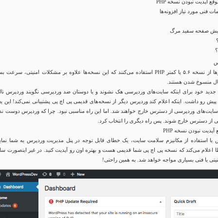
ع آپدیت نبودن نسخه PHP
ت فنی مورد نیاز افزونه‌‌ها
ایش صفحه سفید مرگ
؟
اکثر مدیران سرور‌ها از نسخه ۵.۶ یا کمتر PHP استفاده می‌کنند که این نسخه‌ها علاوه بر مشکلات امنیتی، سرعت ب
 حال منسوخ شدن هستند.
دید خود برای اینکه سایت‌های وردپرسی هک نشوند و یا دوستان ضد وردپرسی نگویند وردپرس نا‌ا
ش رو داشت. اینکه اعلام کند وردپرس دیگر از نسخه‌های قدیمی پی اچ پی پشتیبانی نمی‌کند! این یع
رصد از سایت‌های وردپرسی از دسترس خارج خواهند شد. اما این راه مناسبی نبود. چرا که وردپرس دوست ند
 از دسترس خارج شوند. پس راه دیگری را انتخاب کرد.
پدیت نبودن نسخه PHP
 وردپرس با استفاده از مکانیزم سلامت سایت، یک خطای قابل توجه در پنل مدیریت وردپرس به شما نما
ا اعلام می‌کند که نسخه پی اچ پی شما قدیمی هست و بهتره اون رو آپدیت کنید. در غیر اینصورت سا
یتی یا فنی بسیاری مواجه خواهد شد. به همین راحتی!