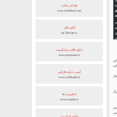
طراحی سایت
www.webishad.com
آپلود فایل
up.20script.ir
دانلود قالب و اسکریپت
www.ninjateam.ir
این
ید
کسب درآمد فارکس
ال
www.wolftrader.ir
رگ
اسکریپت ها
www.scriptha.ir
 وردپرس
ترسی
دانلود اسکریپت