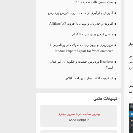
بسته نصبی قالب صحیفه 5.2.1
آموزش جلوگیری از حملات بروت فورس وردپرس
افزودن واحد ریال و تومان با افزونه Affiliate WP
متصل کردن وردپرس به تلگرام
سیار
درون‌ریزی و برون‌بری محصولات در ووکامرس با
Product Import Export for WooCommerce
من
Heartbeat وردپرس چیست و چگونه آن غیر فعال
نی
کنیم؟
ارد
اسکریپت اکانت ساز + پرداخت انلاین
یش
یت
تبلیغات متنی
بهترین سایت‌ خرید سرور مجازی
www.xscript.ir