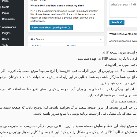
پدیت نبودن نسخه PHP
نکردن نسخه PHP به عهده شماست.
نی مورد نیاز افزونه‌‌ها
 هست نه؟! بله وردپرس از امروز الزامات فنی افزونه‌ها را ارج می‌نهد! موقع نصب یک افزونه، اگر 
 اچ پی شما سازگار نباشد، به شما خطایی در این رابطه نمایش داده خواهد شد. حالا خودتان می‌توان
افزونه را نصب کنید یا خیر.
داده این ویژگی را در نسخه‌های بعدی برای آپدیت و فعال کردن دستی افزونه‌ها هم اضافه کند. در ح
ط برای نصب افزونه‌ها کارکرد دارد.
ش صفحه سفید مرگ
رین خبر امروز هست. از امروز صفحه سفید مرگ نخواهید داشت. قبلا توضیح دادیم که صفحه سفید م
ی‌دهد که یک مشکل فنی از سمت برنامه‌نویسی یا منابع سرور داشته باشید.
مشکل اینجا بود که موقع ایجاد این خطا و نمایش صفحه سفید یا ارور ۵۰۰ وردپرس، دیگر دسترسی به مدیریت
نداشتید تا زمانی که نمایش خطای PHP را فعال کرده و مشکل را حل کنید. این فاجعه بود! کاربر به پنل وردپرس دس