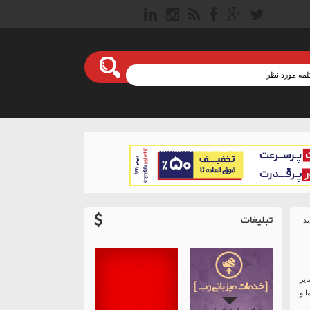
تبلیغات
یر
ا و