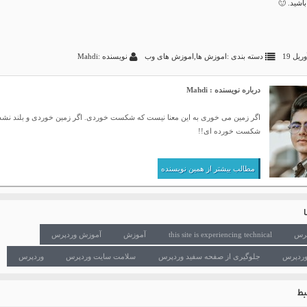
اشید. 🙂
دسته بندی :
اموزش ها
,
اموزش های وب
نویسنده :Mahdi
درباره نویسنده : Mahdi
اگر زمین می خوری به این معنا نیست که شکست خوردی. اگر زمین خوردی و بلند نش
شکست خورده ای!!
مطالب بیشتر از همین نویسنده
this site is experiencing technical
آموزش
آموزش وردپرس
ردپرس
جلوگیری از صفحه سفید وردپرس
سلامت سایت وردپرس
وردپرس
ط