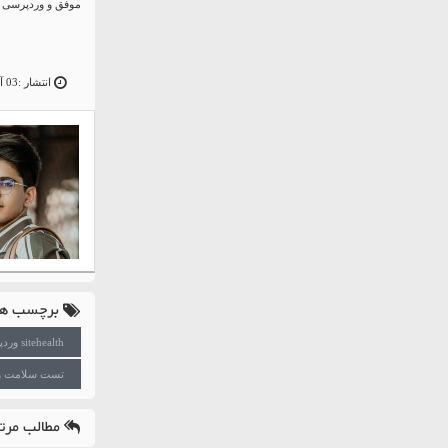
موفق و وردپرسی ب
انتشار :03 آوریل 19
برچسب ها
sitehealth وردپرس
تست سلامت و
مطالب مرتب