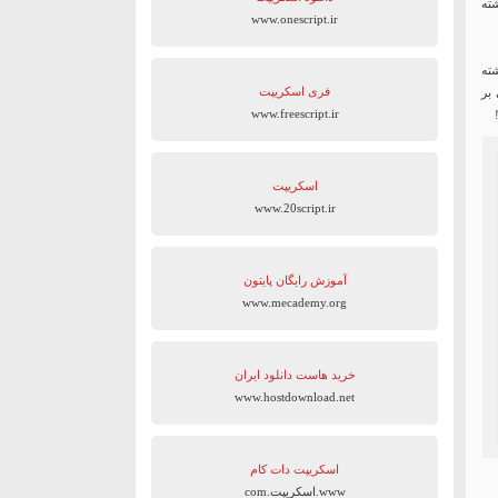
ی داشته
www.onescript.ir
 داشته
فری اسکریپت
 بر
www.freescript.ir
اسکریپت
www.20script.ir
آموزش رایگان پایتون
www.mecademy.org
خرید هاست دانلود ایران
www.hostdownload.net
اسکریپت دات کام
www.اسکریپت.com