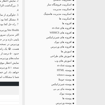
نمایش اخطار موق
اسکریپت فروشگاه ساز
بزرگداشت الزاما
اسکریپت مدیریت
اسکریپت مدیریت هاستینگ
جلوگیری از نم
اسکریپت ها
مشکل کجا بود؟
افزونه ها
راه حل کجا بود
افزونه های et-chat
Site Health وردپرس
افزونه های WHMCS
افزونه های شیرترانیکس
پایینی دارند و در
افزونه های نیوک
وردپرس در نسخه ج
افزونه های وردپرس
هست، 😀 یک راه پی
اموزش ها
حدود ۵۰ د
اموزش های طراحی
سایت‌های وردپرسی
اموزش های وب
نمایش اخطار موقع آ
پوسته et-chat
نسخه ۵.۱
پوسته HTML
خواهد داد. این خط
پوسته whmcs
شما با مشکلات امن
پوسته جوملا
پوسته شیرترانیکس
پوسته مای بی بی
پوسته نیوک
پوسته ها
پوسته وردپرس