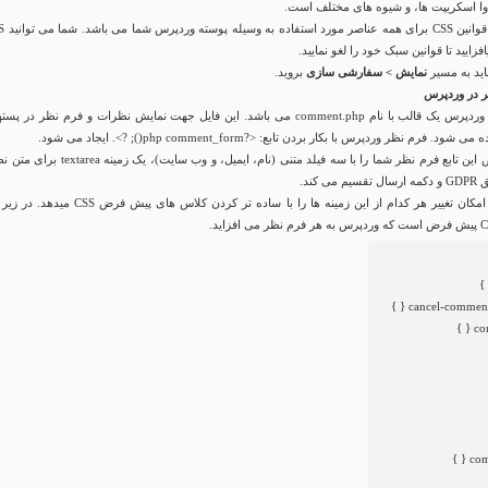
اوا اسکریپت ها، و شیوه های مختلف است.
Stylesheets دارای قوانین 
زایید تا قوانین سبک خود را لغو نمایید.
نمایش > سفارشی سازی
بروید.
ر در وردپرس
درون اکثر تم های وردپرس یک قالب با نام comment.php می باشد. این فایل جهت نمایش نظرات و فرم نظر در پ
ه می شود. فرم نظر وردپرس با بکار بردن تابع:
<?php comment_form(); ?>
. ایجاد می شود.
به صورت پیشفرض این تابع فرم نظر شما را با سه فیلد متنی (نام، ایمیل، و وب سایت)، یک زمینه
 کند.
به شما به سادگی امکان تغییر هر کدام از این زمینه ها را با ساده تر کردن کلاس های پیش فرض S
}
{
co