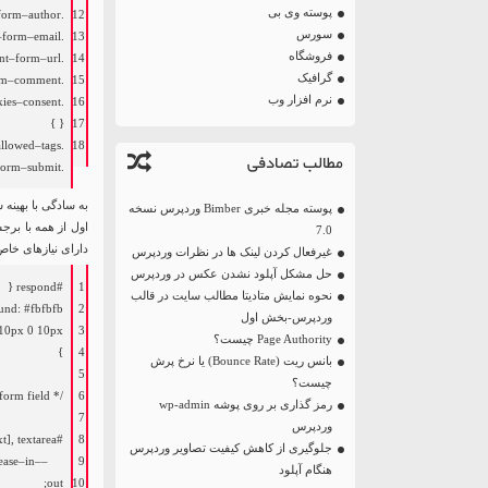
پوسته وی بی
form
–
author
.
12
سورس
–
form
–
email
.
13
فروشگاه
nt
–
form
–
url
.
14
گرافیک
rm
–
comment
.
15
نرم افزار وب
kies
–
consent
.
16
}
{
17
allowed
–
tags
.
18
مطالب تصادفی
form
–
submit
.
به سادگی با بهینه سازی این کلاس های CSS، شما می توا
پوسته مجله خبری Bimber وردپرس نسخه
اول از همه با برج
7.0
دارای نیازهای خاص
غیرفعال کردن لینک ها در نظرات وردپرس
حل مشکل آپلود نشدن عکس در وردپرس
#respond {
1
نحوه نمایش متادیتا مطالب سایت در قالب
und
:
#fbfbfb;
2
وردپرس-بخش اول
10px
0
10px
3
Page Authority چیست؟
}
4
بانس ریت (Bounce Rate) یا نرخ پرش
5
چیست؟
/* Highlight active form field */
6
رمز گذاری بر روی پوشه wp-admin
7
وردپرس
#respond input[type=text], textarea {
8
جلوگیری از کاهش کیفیت تصاویر وردپرس
ease
–
in
–
–
9
هنگام آپلود
;
out
10