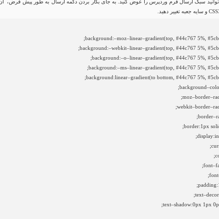
وانید سبک ارسال فرم وردپرس را عوض کنید. به جای بکار بردن دکمه ارسال به طور پیش فرض، آن 
background
:
–
moz
–
linear
–
gradient
(
top
,
#44c767 5%, #5cb
background
:
–
webkit
–
linear
–
gradient
(
top
,
#44c767 5%, #5cb
background
:
–
o
–
linear
–
gradient
(
top
,
#44c767 5%, #5cb
background
:
–
ms
–
linear
–
gradient
(
top
,
#44c767 5%, #5cb
background
:
linear
–
gradient
(
to
bottom
,
#44c767 5%, #5cb
background
–
col
;
moz
–
border
–
ra
;
webkit
–
border
–
ra
;
border
–
r
border
:
1px
sol
;
display
:
in
;
cur
c
;
font
–
f
;
font
;
padding
:
;
text
–
decor
text
–
shadow
:
0px
1px
0