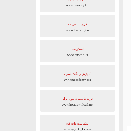
www.onescript.ir
فری اسکریپت
www.freescript.ir
اسکریپت
www.20script.ir
آموزش رایگان پایتون
www.mecademy.org
خرید هاست دانلود ایران
www.hostdownload.net
اسکریپت دات کام
www.اسکریپت.com