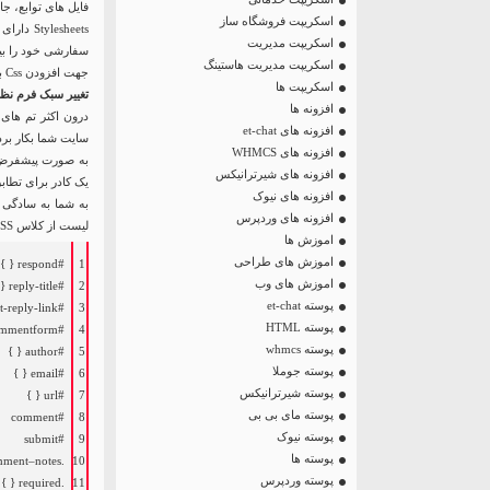
فایل های توابع، ج
اسکریپت فروشگاه ساز
اسکریپت مدیریت
سفارشی خود را بیاف
اسکریپت مدیریت هاستینگ
جهت افزودن Css باید به مسیر
اسکریپت ها
تغییر سبک فرم نظ
افزونه ها
افزونه های et-chat
سایت شما بکار برد
افزونه های WHMCS
افزونه های شیرترانیکس
یک کادر برای تطابق GDPR و دکمه ارسال تقسیم می
افزونه های نیوک
افزونه های وردپرس
لیست از کلاس CSS پیش فرض است که وردپرس به هر فرم نظر می افزاید.
اموزش ها
اموزش های طراحی
#respond { }
1
اموزش های وب
#reply-title { }
2
پوسته et-chat
#cancel-comment-reply-link { }
3
پوسته HTML
#commentform { }
4
پوسته whmcs
#author { }
5
پوسته جوملا
#email { }
6
پوسته شیرترانیکس
#url { }
7
پوسته مای بی بی
#comment
8
پوسته نیوک
#submit
9
پوسته ها
mment
–
notes
.
10
پوسته وردپرس
}
{
required
.
11