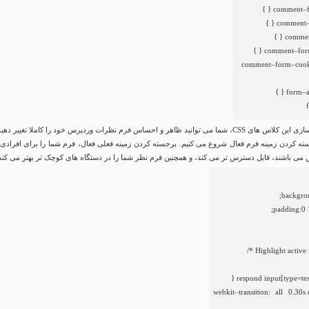
}
{
comment
–
}
{
comment
}
{
comme
}
{
comment
–
fo
comment
–
form
–
coo
}
{
form
–
نید ظاهر و احساس فرم نظرات وردپرس خود را کاملا تغییر دهید.
سته کردن زمینه فرم فعال شروع می کنیم. برجسته کردن زمینه فعلی فعال، فرم شما را برای افرادی 
 می باشند، قابل دسترس تر می کند، و همچنین فرم نظر شما را در دستگاه های کوچک تر بهتر می کند
backgro
;
padding
:
0
webkit
–
transition
:
all
0.30s