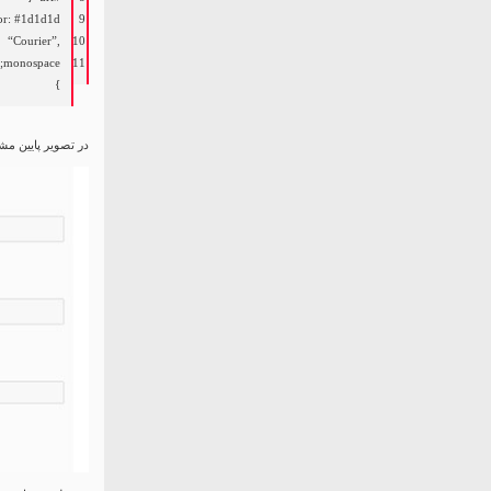
or
:
#1d1d1d;
9
“Courier”
,
10
;
monospace
11
}
در تصویر پایین مشاهده