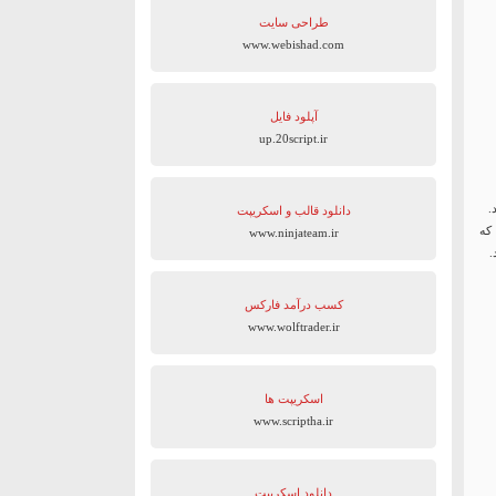
طراحی سایت
www.webishad.com
آپلود فایل
up.20script.ir
دانلود قالب و اسکریپت
که
www.ninjateam.ir
.
کسب درآمد فارکس
www.wolftrader.ir
اسکریپت ها
www.scriptha.ir
دانلود اسکریپت