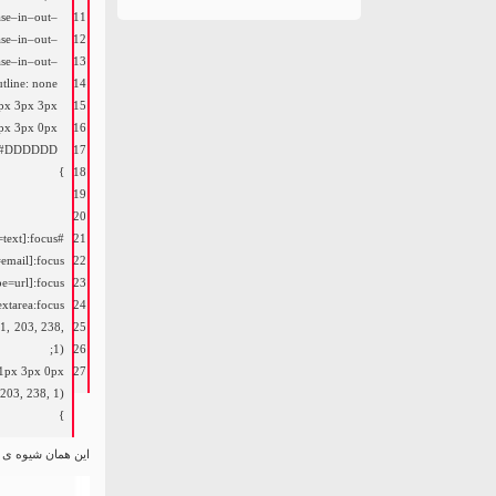
ase
–
in
–
out
–
11
ase
–
in
–
out
–
12
ase
–
in
–
out
–
13
utline
:
none
14
px
3px
3px
15
px
3px
0px
16
#DDDDDD;
17
}
18
19
20
#respond input[type=text]:focus,
21
=
email
]
:
focus
22
pe
=
url
]
:
focus
23
extarea
:
focus
24
1
,
203
,
238
,
25
;
1
)
26
1px
3px
0px
27
203
,
238
,
1
)
}
این همان شیوه ی ما در WordPress Twenty Sixteen Theme بع