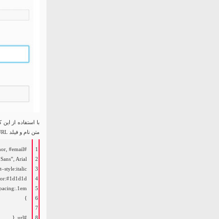
با استفاده از این
متن نام و فیلد URL را تغییر میدهیم.
#author, #email {
1
 Sans”
,
Arial
2
t
–
style
:
italic
3
lor
:
#1d1d1d;
4
pacing
:
.
1em
5
}
6
7
#url {
8