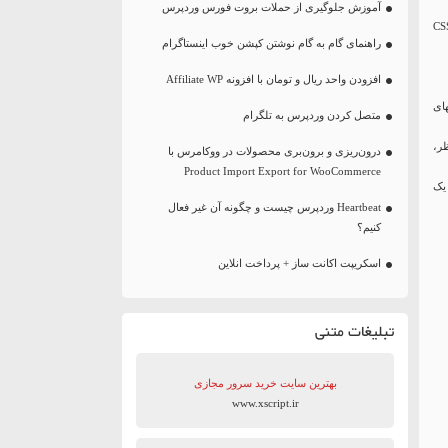
آموزش جلوگیری از حملات بروت فورس وردپرس
CSS برای همه عناصر مورد استفاده به وسیله پوسته وردپرس شما می باشد. شما می توانید CSS
راهنمای گام به گام نوشتن کپشن خوب اینستاگرام
افزودن واحد ریال و تومان با افزونه Affiliate WP
ستهای
متصل کردن وردپرس به تلگرام
 textarea برای متن نظر،
درون‌ریزی و برون‌بری محصولات در ووکامرس با
Product Import Export for WooCommerce
CS میدهد. در زیر یک
Heartbeat وردپرس چیست و چگونه آن غیر فعال
کنیم؟
اسکریپت اکانت ساز + پرداخت انلاین
تبلیغات متنی
بهترین سایت‌ خرید سرور مجازی
www.xscript.ir