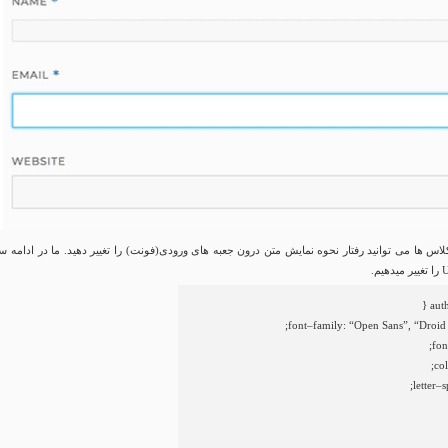
 کلاس ها می توانید رفتار نحوه نمایش متن درون جعبه های ورودی(فونت) را تغییر دهید. ما در ادامه 
;
font
–
family
:
“Open Sans”
,
“Droid
;
fon
co
;
letter
–
s