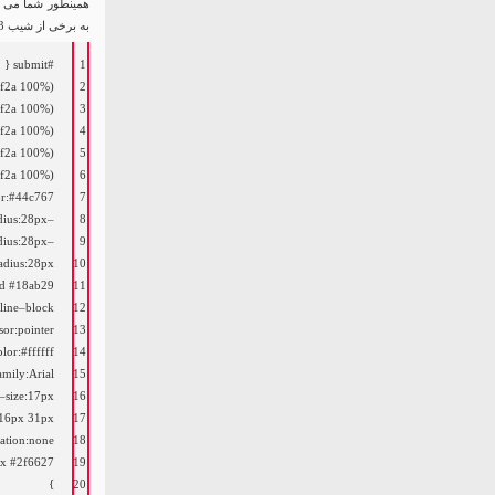
همینطور شما می ت
به برخی از شیب CSS3 و سایه جعبه تغییر دهید.
#submit {
1
f2a 100%);
2
f2a 100%);
3
f2a 100%);
4
f2a 100%);
5
f2a 100%);
6
or
:
#44c767;
7
dius
:
28px
–
8
dius
:
28px
–
9
adius
:
28px
10
id
#18ab29;
11
line
–
block
12
sor
:
pointer
13
olor
:
#ffffff;
14
amily
:
Arial
15
–
size
:
17px
16
16px
31px
17
ation
:
none
18
px
#2f6627;
19
}
20