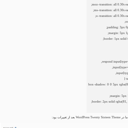
;
moz
–
transition
:
all
0.30s
e
;
ms
–
transition
:
all
0.30s
e
;
o
–
transition
:
all
0.30s
e
;
o
;
padding
:
3px
0
;
margin
:
5px
1
border
:
1px
solid
,
input
[
type
,
input
[
ty
{
t
box
–
shadow
:
0
0
5px
rgba
(
8
;
margin
:
5px
;
border
:
2px
solid
rgba
(
81
,
د از تغییرات بود: