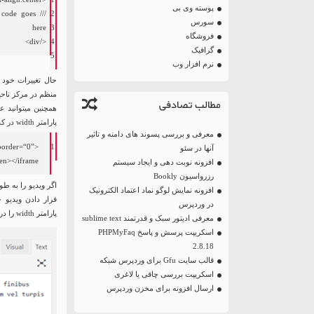
پوسته وی بی
d code goes
2
سورس
here
3
فروشگاه
>
div
/
<
4
گرافیک
5
نرم افزار وب
حال تغییرات خود 
منظم در مرکز ناحی
مطالب تصادفی
همچنین میتوانید ع
پارامتر width در کد ویدئو این عمل امکان پذیر است.
معرفی و بررسی پسوند های دامنه و تاثیر
border
=
“0”
<
1
آنها در سئو
een
>
<
/
iframe
افزونه نوبت دهی و ایجاد سیستم
رزرواسیون Bookly
اگر ویدیو را به ط
افزونه نمایش لوگو نماد اعتماد الکترونیک
قرار دادن ویدیو 
در وردپرس
پارامتر width را در شورتکد ویدئو افزایش دهید.
معرفی ادیتور سبک و قدرتمند sublime text
اسکریپت پرسش و پاسخ PHPMyFaq
2.8.18
قالب سایت Gfu برای وردپرس شبکه
اسکریپت بررسی چاقی یا لاغری
ارسال افزونه برای مخزن وردپرس