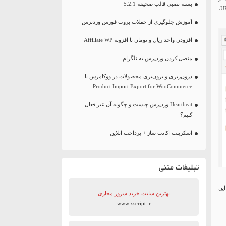
بسته نصبی قالب صحیفه 5.2.1
قرار دادن کد فیلم ، یک ویدیو YouTube یا Vimeo را مستقیما در ویرایشگر پست اضافه کنید. به سادگی با وارد کردن URL،
آموزش جلوگیری از حملات بروت فورس وردپرس
افزودن واحد ریال و تومان با افزونه Affiliate WP
متصل کردن وردپرس به تلگرام
درون‌ریزی و برون‌بری محصولات در ووکامرس با
Product Import Export for WooCommerce
Heartbeat وردپرس چیست و چگونه آن غیر فعال
کنیم؟
اسکریپت اکانت ساز + پرداخت انلاین
تبلیغات متنی
این
بهترین سایت‌ خرید سرور مجازی
www.xscript.ir