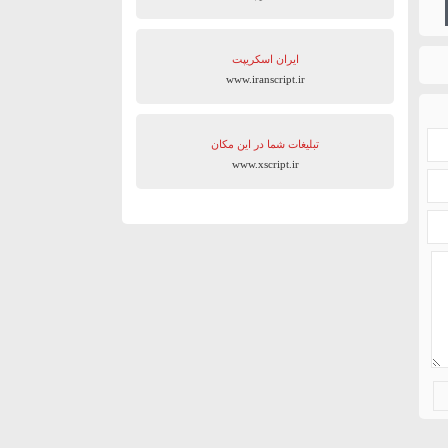
ایران اسکریپت
www.iranscript.ir
تبلیغات شما در این مکان
www.xscript.ir