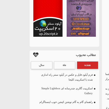
مطالب محبوب
هفته
ماه
سال
ما
فرم آپلود فایل و عکس در آپلود سنتر راه اندازی
ار
شده با اسکریپت کلیجا
اسکریپت گالری چندرسانه ای Simple Lightbox
به
Gallery
ید
د.
راهنمای گام به گام نوشتن کپشن خوب اینستاگرام
از