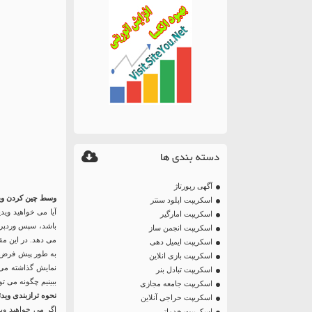
دسته بندی ها
آگهی رپورتاژ
وسط چین کردن وی
اسکریپت اپلود سنتر
آیا می خواهید وی
اسکریپت امارگیر
باشد، سپس وردپر
اسکریپت انجمن ساز
می دهد. در این مقا
اسکریپت ایمیل دهی
به طور پیش فرض زم
اسکریپت بازی انلاین
نمایش گذاشته می 
اسکریپت تبادل بنر
ببینیم چگونه می تو
اسکریپت جامعه مجازی
نحوه ترازبندی وید
اسکریپت حراجی آنلاین
اگر می خواهید وید
اسکریپت خدماتی