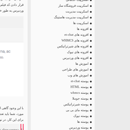
اسکریپت فروشگاه ساز
وردپرس به طور خود
اسکریپت مدیریت
اسکریپت مدیریت هاستینگ
اسکریپت ها
افزونه ها
افزونه های et-chat
افزونه های WHMCS
افزونه های شیرترانیکس
افزونه های نیوک
افزونه های وردپرس
اموزش ها
اموزش های طراحی
اموزش های وب
پوسته et-chat
پوسته HTML
پوسته whmcs
پوسته جوملا
پوسته شیرترانیکس
با این وجود گاهی ا
پوسته مای بی بی
مورد، شما باید تعدادی HTML ساده را در اطراف کد ویدی
پوسته نیوک
برای این کار، در ن
پوسته ها
پوسته وردپرس
-align:center;”
<
1