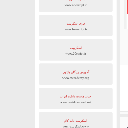
www.onescript.ir
فری اسکریپت
www.freescript.ir
اسکریپت
www.20script.ir
آموزش رایگان پایتون
www.mecademy.org
خرید هاست دانلود ایران
www.hostdownload.net
اسکریپت دات کام
www.اسکریپت.com