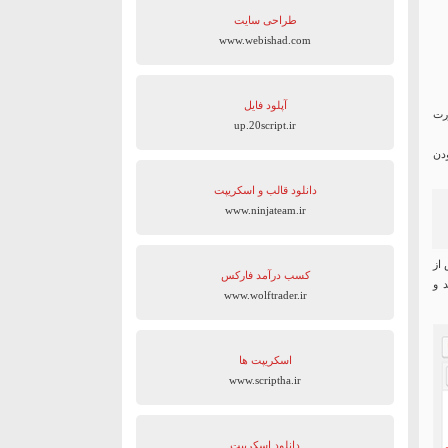
طراحی سایت
www.webishad.com
آپلود فایل
رت
up.20script.ir
ودن
دانلود قالب و اسکریپت
www.ninjateam.ir
 از
کسب درآمد فارکس
 و
www.wolftrader.ir
اسکریپت ها
www.scriptha.ir
دانلود اسکریپت