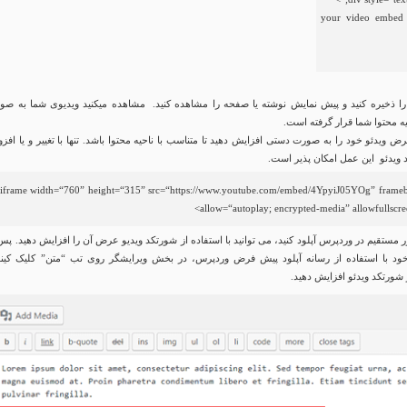
/// your video embe
را ذخیره کنید و پیش نمایش نوشته یا صفحه را مشاهده کنید. مشاهده میکنید ویدیوی شما به صو
ه محتوا شما قرار گرفته است.
رض ویدئو خود را به صورت دستی افزایش دهید تا متناسب با ناحیه محتوا باشد. تنها با تغییر و یا افز
iframe
width
=
“760”
height
=
“315”
src
=
“https://www.youtube.com/embed/4YpyiJ05YOg”
frame
>
allow
=
“autoplay; encrypted-media”
allowfullscr
ور مستقیم در وردپرس آپلود کنید، می توانید با استفاده از شورتکد ویدیو عرض آن را افزایش دهید. پس
خود با استفاده از رسانه آپلود پیش فرض وردپرس، در بخش ویرایشگر روی تب “متن” کلیک کیند