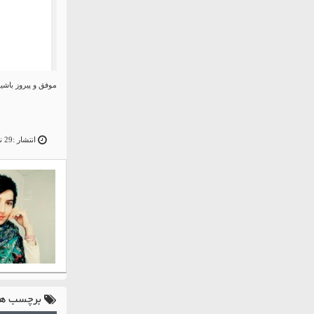
موفق و پیروز باشید
انتشار :29 نوامبر 18
برچسب ها