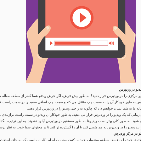
دیو در وردپرس
دیو مرکزی را در وردپرس قرار دهید؟ به طور پیش فرض، اگر عرض ویدئو شما کمتر از منطقه مقاله ش
س به طور خودکار آن را به سمت چپ منتقل می کند و سمت چپ اضافی سفید را در سمت راست قر
له ما به شما نشان خواهیم داد که چگونه به راحتی ویدیو را در وردپرس قرار دهید.
انی که یک ویدیو را در وردپرس قرار می دهید، به طور خودکار آن ویدئو در سمت راست ترازبندی و 
شود. به طور کلی بهتر است ویدیوها به طور مستقیم در وردپرس آپلود نشوند. به این ترتیب، بگذار
انید ویدیو را در وردپرس به هم متصل کنید یا آن را گسترده تر کنید تا در محتوای شما خوب به نظر برس
ئو در مرکز وردپرس
ئوی خود را درعرض منطقه محتویات خود پر کنید، بهترین راه این کار این است که به جای استفاده 