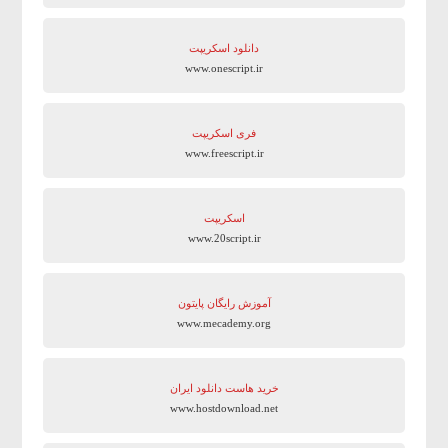
دانلود اسکریپت
www.onescript.ir
فری اسکریپت
www.freescript.ir
اسکریپت
www.20script.ir
آموزش رایگان پایتون
www.mecademy.org
خرید هاست دانلود ایران
www.hostdownload.net