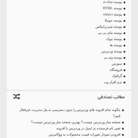
پوسته et-chat
پوسته HTML
پوسته whmcs
پوسته جوملا
پوسته شیرترانیکس
پوسته مای بی بی
پوسته نیوک
پوسته ها
پوسته وردپرس
پوسته وی بی
سورس
فروشگاه
گرافیک
نرم افزار وب
مطالب تصادفی
چگونه تمام افزونه های وردپرس را بدون دسترسی به پنل مدیریت غیرفعال
کنیم؟
صفحه ساز وردپرس چیست؟ بهترین صفحه ساز وردپرس چیست؟
تغییر نام فرستنده ی ایمیل در وردپرس با افزونه
افزودن نمودار تغییرات قیمت محصولات به ووکامرس