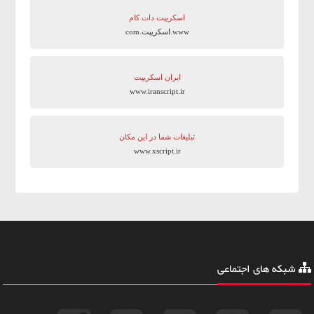
اسکریپت دات کام
www.اسکریپت.com
ایران اسکریپت
www.iranscript.ir
تبلیغات شما در این مکان
www.xscript.ir
شبکه های اجتماعی