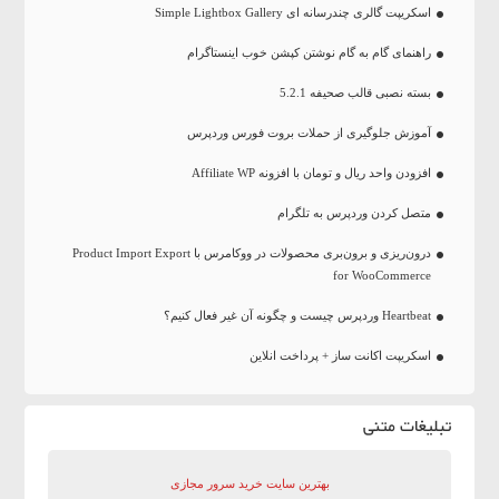
اسکریپت گالری چندرسانه ای Simple Lightbox Gallery
راهنمای گام به گام نوشتن کپشن خوب اینستاگرام
بسته نصبی قالب صحیفه 5.2.1
آموزش جلوگیری از حملات بروت فورس وردپرس
افزودن واحد ریال و تومان با افزونه Affiliate WP
متصل کردن وردپرس به تلگرام
درون‌ریزی و برون‌بری محصولات در ووکامرس با Product Import Export
for WooCommerce
Heartbeat وردپرس چیست و چگونه آن غیر فعال کنیم؟
اسکریپت اکانت ساز + پرداخت انلاین
تبلیغات متنی
بهترین سایت‌ خرید سرور مجازی