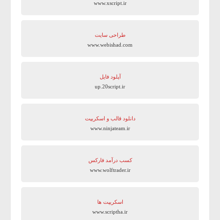
www.xscript.ir
طراحی سایت
www.webishad.com
آپلود فایل
up.20script.ir
دانلود قالب و اسکریپت
www.ninjateam.ir
کسب درآمد فارکس
www.wolftrader.ir
اسکریپت ها
www.scriptha.ir