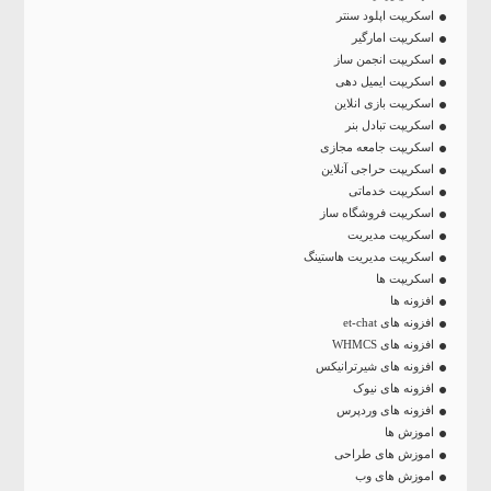
اسکریپت اپلود سنتر
اسکریپت امارگیر
اسکریپت انجمن ساز
اسکریپت ایمیل دهی
اسکریپت بازی انلاین
اسکریپت تبادل بنر
اسکریپت جامعه مجازی
اسکریپت حراجی آنلاین
اسکریپت خدماتی
اسکریپت فروشگاه ساز
اسکریپت مدیریت
اسکریپت مدیریت هاستینگ
اسکریپت ها
افزونه ها
افزونه های et-chat
افزونه های WHMCS
افزونه های شیرترانیکس
افزونه های نیوک
افزونه های وردپرس
اموزش ها
اموزش های طراحی
اموزش های وب