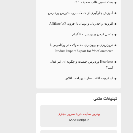
بسته نصبی قالب صحیفه 5.2.1
آموزش جلوگیری از حملات بروت فورس وردپرس
افزودن واحد ریال و تومان با افزونه Affiliate WP
متصل کردن وردپرس به تلگرام
درون‌ریزی و برون‌بری محصولات در ووکامرس با
Product Import Export for WooCommerce
Heartbeat وردپرس چیست و چگونه آن غیر فعال
کنیم؟
اسکریپت اکانت ساز + پرداخت انلاین
تبلیغات متنی
بهترین سایت‌ خرید سرور مجازی
www.xscript.ir