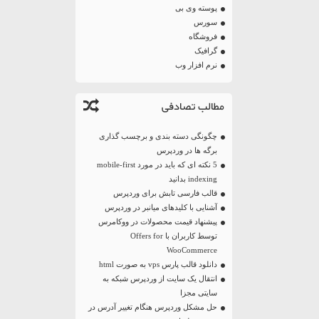
پوسته وی بی
سورس
فروشگاه
گرافیک
نرم افزار وب
مطالب تصادفی
چگونگی دسته بندی و برچسب گذاری
برگه ها در وردپرس
5 نکته ای که باید در مورد mobile-first
indexing بدانید
قالب فارسی تابش برای وردپرس
آشنایی با کلیدهای میانبر در وردپرس
پیشنهاد قیمت محصولات در ووکامرس
توسط کاربران با Offers for
WooCommerce
دانلود قالب پارس vps به صورت html
انتقال یک سایت از وردپرس شبکه به
سایتی مجزا
حل مشکل وردپرس هنگام تغییر آدرس در