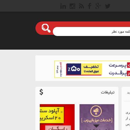
تبلیغات
ری
از
ریت وردپرس