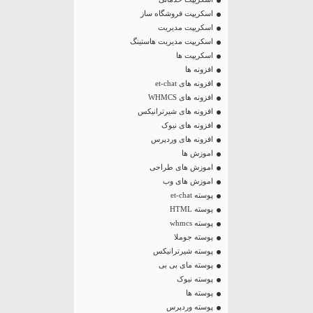
اسکریپت فروشگاه ساز
اسکریپت مدیریت
اسکریپت مدیریت هاستینگ
اسکریپت ها
افزونه ها
افزونه های et-chat
افزونه های WHMCS
افزونه های شیرترانیکس
افزونه های نیوک
افزونه های وردپرس
اموزش ها
اموزش های طراحی
اموزش های وب
پوسته et-chat
پوسته HTML
پوسته whmcs
پوسته جوملا
پوسته شیرترانیکس
پوسته مای بی بی
پوسته نیوک
پوسته ها
پوسته وردپرس