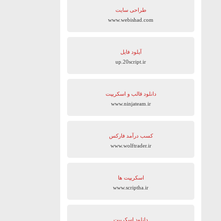
طراحی سایت
www.webishad.com
آپلود فایل
up.20script.ir
دانلود قالب و اسکریپت
www.ninjateam.ir
کسب درآمد فارکس
www.wolftrader.ir
اسکریپت ها
www.scriptha.ir
دانلود اسکریپت