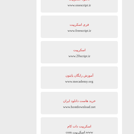
www.onescript.ir
فری اسکریپت
www.freescript.ir
اسکریپت
www.20script.ir
آموزش رایگان پایتون
www.mecademy.org
خرید هاست دانلود ایران
www.hostdownload.net
اسکریپت دات کام
www.اسکریپت.com