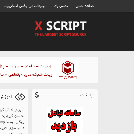
صفحه اصلی
تماس باما
تبلیغات در ایکس اسکریپت
تبلیغات
آموزش بک
آموزش بک آپ گرف
پشتیبان گیری یک 
رایگان توسط BackWPup در وردپرس را آموزش میدهیم. اولین کار نصب و فعال سازی افزونه
اضافه میکند.