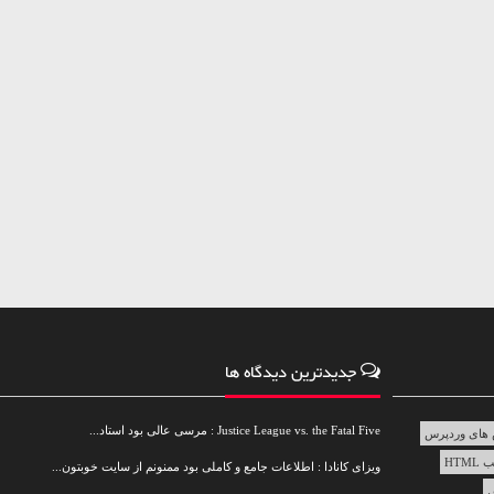
جدیدترین دیدگاه ها
Justice League vs. the Fatal Five : مرسی عالی بود استاد...
های وردپرس
HTML
ویزای کانادا : اطلاعات جامع و کاملی بود ممنونم از سایت خوبتون...
س