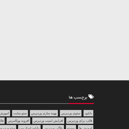
برچسب ها
دانلود
سئوی وردپرس
بهینه سازی وردپرس
سئو سایت
اموزش 
قالب برای وردپرس
افزایش امنیت وردپرس
افزونه ووکامرس
قالب 
اموزش ها
پوسته
پلاگین وردپرس
دانلود اسکریپت
سئو وردپر