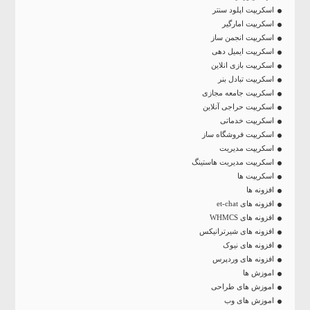
اسکریپت اپلود سنتر
اسکریپت امارگیر
اسکریپت انجمن ساز
اسکریپت ایمیل دهی
اسکریپت بازی انلاین
اسکریپت تبادل بنر
اسکریپت جامعه مجازی
اسکریپت حراجی آنلاین
اسکریپت خدماتی
اسکریپت فروشگاه ساز
اسکریپت مدیریت
اسکریپت مدیریت هاستینگ
اسکریپت ها
افزونه ها
افزونه های et-chat
افزونه های WHMCS
افزونه های شیرترانیکس
افزونه های نیوک
افزونه های وردپرس
اموزش ها
اموزش های طراحی
اموزش های وب