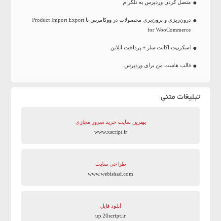
متصل کردن وردپرس به تلگرام
درون‌ریزی و برون‌بری محصولات در ووکامرس با Product Import Export
for WooCommerce
اسکریپت اکانت ساز + پرداخت انلاین
قالب هاست من برای وردپرس
تبلیغات متنی
بهترین سایت‌ خرید سرور مجازی
www.xscript.ir
طراحی سایت
www.webishad.com
آپلود فایل
up.20script.ir