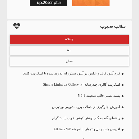
مطالب محبوب
هفته
ماه
سال
فرم آپلود فایل و عکس در آپلود سنتر راه اندازی شده با اسکریپت کلیجا
اسکریپت گالری چندرسانه ای Simple Lightbox Gallery
بسته نصبی قالب صحیفه 5.2.1
آموزش جلوگیری از حملات بروت فورس وردپرس
راهنمای گام به گام نوشتن کپشن خوب اینستاگرام
افزودن واحد ریال و تومان با افزونه Affiliate WP