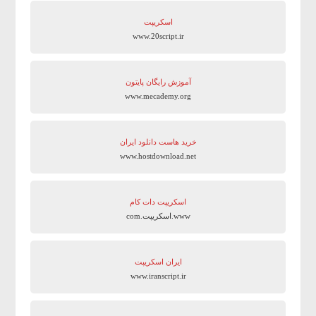
اسکریپت
www.20script.ir
آموزش رایگان پایتون
www.mecademy.org
خرید هاست دانلود ایران
www.hostdownload.net
اسکریپت دات کام
www.اسکریپت.com
ایران اسکریپت
www.iranscript.ir