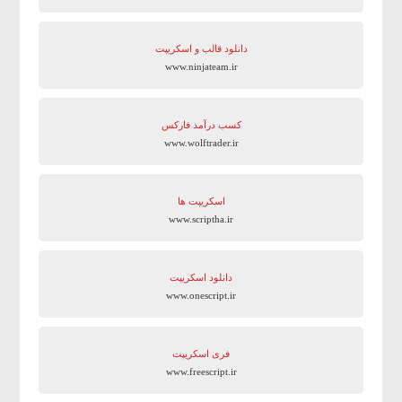
دانلود قالب و اسکریپت
www.ninjateam.ir
کسب درآمد فارکس
www.wolftrader.ir
اسکریپت ها
www.scriptha.ir
دانلود اسکریپت
www.onescript.ir
فری اسکریپت
www.freescript.ir