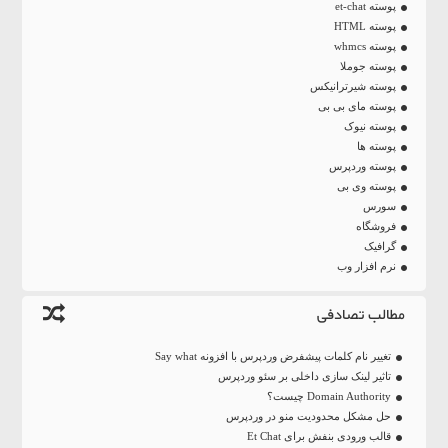
پوسته et-chat
پوسته HTML
پوسته whmcs
پوسته جوملا
پوسته شیرترانیکس
پوسته مای بی بی
پوسته نیوک
پوسته ها
پوسته وردپرس
پوسته وی بی
سورس
فروشگاه
گرافیک
نرم افزار وب
مطالب تصادفی
تغییر نام کلمات پیشفرض وردپرس با افزونه Say what
تاثیر لینک سازی داخلی بر سئو وردپرس
Domain Authority چیست؟
حل مشکل محدودیت منو در وردپرس
قالب ورودی بنفش برای Et Chat