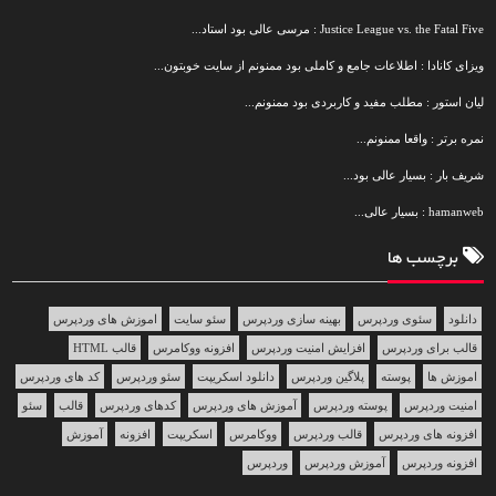
Justice League vs. the Fatal Five : مرسی عالی بود استاد...
ویزای کانادا : اطلاعات جامع و کاملی بود ممنونم از سایت خوبتون...
لیان استور : مطلب مفید و کاربردی بود ممنونم...
نمره برتر : واقعا ممنونم...
شریف بار : بسیار عالی بود...
hamanweb : بسیار عالی...
برچسب ها
دانلود
سئوی وردپرس
بهینه سازی وردپرس
سئو سایت
اموزش های وردپرس
قالب برای وردپرس
افزایش امنیت وردپرس
افزونه ووکامرس
قالب HTML
اموزش ها
پوسته
پلاگین وردپرس
دانلود اسکریپت
سئو وردپرس
کد های وردپرس
امنیت وردپرس
پوسته وردپرس
آموزش های وردپرس
کدهای وردپرس
قالب
سئو
افزونه های وردپرس
قالب وردپرس
ووکامرس
اسکریپت
افزونه
آموزش
افزونه وردپرس
آموزش وردپرس
وردپرس