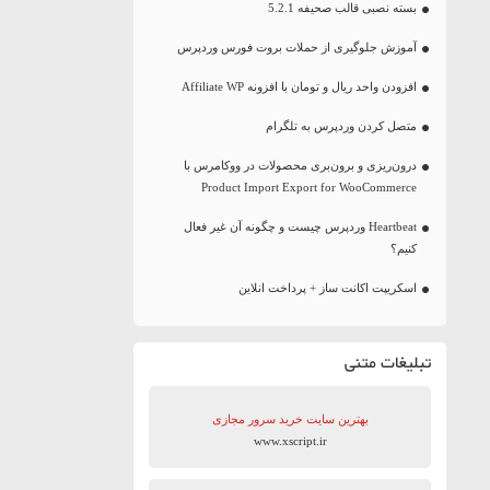
بسته نصبی قالب صحیفه 5.2.1
آموزش جلوگیری از حملات بروت فورس وردپرس
افزودن واحد ریال و تومان با افزونه Affiliate WP
متصل کردن وردپرس به تلگرام
درون‌ریزی و برون‌بری محصولات در ووکامرس با
Product Import Export for WooCommerce
Heartbeat وردپرس چیست و چگونه آن غیر فعال
کنیم؟
اسکریپت اکانت ساز + پرداخت انلاین
تبلیغات متنی
بهترین سایت‌ خرید سرور مجازی
www.xscript.ir