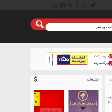
تبلیغات
زش
با