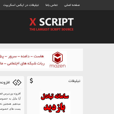
صفحه اصلی
تماس باما
تبلیغات در ایکس اسکریپت
تبلیغات
افزونه
افزونه وردپرس قف
آیا مایل به خصوص
میدهیم. همچنین ن
پست های خصوصی ا