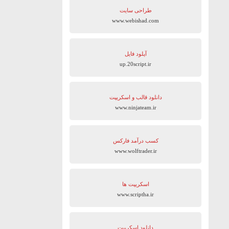
طراحی سایت
www.webishad.com
آپلود فایل
up.20script.ir
دانلود قالب و اسکریپت
www.ninjateam.ir
کسب درآمد فارکس
www.wolftrader.ir
اسکریپت ها
www.scriptha.ir
دانلود اسکریپت