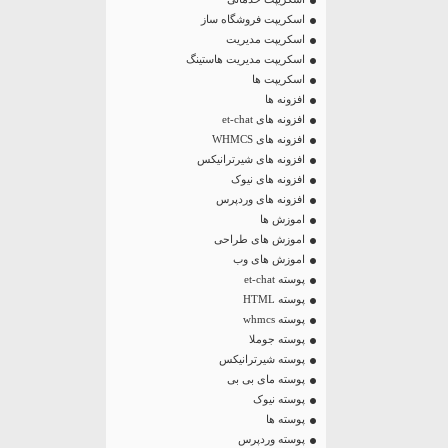
اسکریپت فروشگاه ساز
اسکریپت مدیریت
اسکریپت مدیریت هاستینگ
اسکریپت ها
افزونه ها
افزونه های et-chat
افزونه های WHMCS
افزونه های شیرترانیکس
افزونه های نیوک
افزونه های وردپرس
اموزش ها
اموزش های طراحی
اموزش های وب
پوسته et-chat
پوسته HTML
پوسته whmcs
پوسته جوملا
پوسته شیرترانیکس
پوسته مای بی بی
پوسته نیوک
پوسته ها
پوسته وردپرس