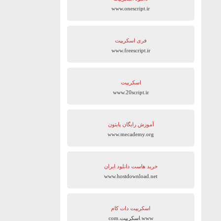
www.onescript.ir
فری اسکریپت
www.freescript.ir
اسکریپت
www.20script.ir
آموزش رایگان پایتون
www.mecademy.org
خرید هاست دانلود ایران
www.hostdownload.net
اسکریپت دات کام
www.اسکریپت.com