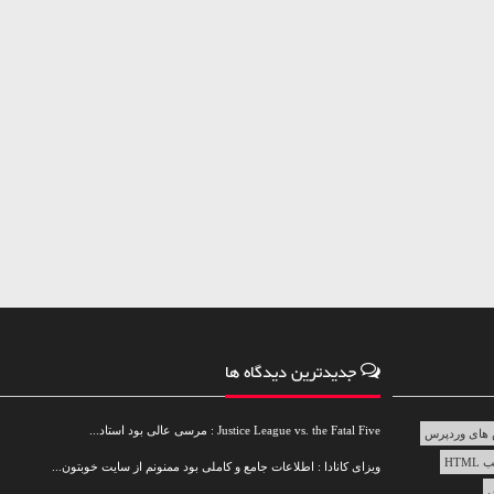
جدیدترین دیدگاه ها
Justice League vs. the Fatal Five : مرسی عالی بود استاد...
های وردپرس
HTML
ویزای کانادا : اطلاعات جامع و کاملی بود ممنونم از سایت خوبتون...
س