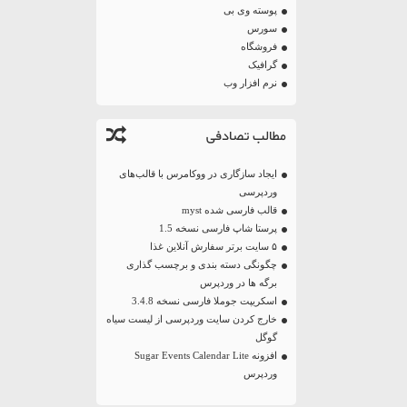
پوسته وی بی
سورس
فروشگاه
گرافیک
نرم افزار وب
مطالب تصادفی
ایجاد سازگاری در ووکامرس با قالب‌های
وردپرسی
قالب فارسی شده myst
پرستا شاپ فارسی نسخه 1.5
۵ سایت برتر سفارش آنلاین غذا
چگونگی دسته بندی و برچسب گذاری
برگه ها در وردپرس
اسکریپت جوملا فارسی نسخه 3.4.8
خارج کردن سایت وردپرسی از لیست سیاه
گوگل
افزونه Sugar Events Calendar Lite
وردپرس