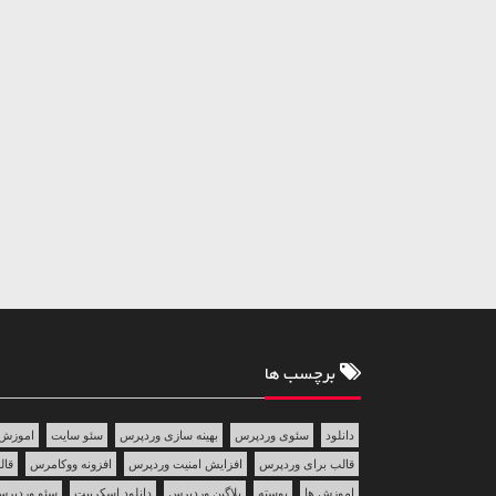
برچسب ها
دانلود
سئوی وردپرس
بهینه سازی وردپرس
سئو سایت
اموزش 
قالب برای وردپرس
افزایش امنیت وردپرس
افزونه ووکامرس
قالب 
اموزش ها
پوسته
پلاگین وردپرس
دانلود اسکریپت
سئو وردپر