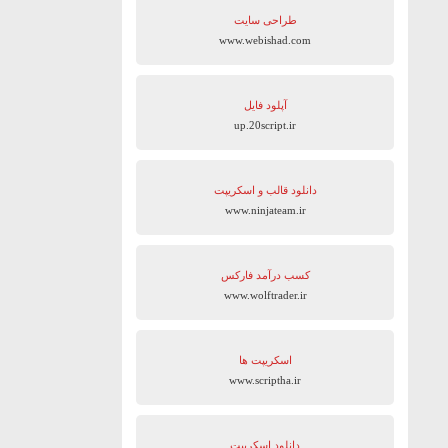
طراحی سایت
www.webishad.com
آپلود فایل
up.20script.ir
دانلود قالب و اسکریپت
www.ninjateam.ir
کسب درآمد فارکس
www.wolftrader.ir
اسکریپت ها
www.scriptha.ir
دانلود اسکریپت