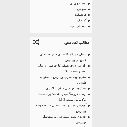
پوسته وی بی
سورس
فروشگاه
گرافیک
نرم افزار وب
مطالب تصادفی
اتصال خودکار کلمه ای خاص به لینکی
خاص در وردپرس
راه اندازی فروشگاه کارت شارژ با شارژ
ریسلر نسخه 3.0
سئو و بهینه سازی وردپرس با محتوای
طولانی
اسکریپت بررسی چاقی یا لاغری
پوسته فروشگاهی و چندمنظوره Suave
ووکامرس نسخه 1.9.3
آموزش افزایش امنیت فایل wp-config در
وردپرس
افزودن بخش سفارشی به پیشخوان
وردپرس