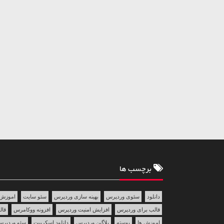
برچسب ها
دانلود
سئوی وردپرس
بهینه سازی وردپرس
سئو سایت
اموزش 
قالب برای وردپرس
افزایش امنیت وردپرس
افزونه ووکامرس
قالب 
اموزش ها
پوسته
پلاگین وردپرس
دانلود اسکریپت
سئو وردپر