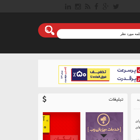
تبلیغات
ای
ای
تن