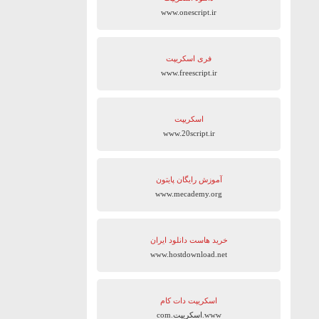
www.onescript.ir
فری اسکریپت
www.freescript.ir
اسکریپت
www.20script.ir
آموزش رایگان پایتون
www.mecademy.org
خرید هاست دانلود ایران
www.hostdownload.net
اسکریپت دات کام
www.اسکریپت.com