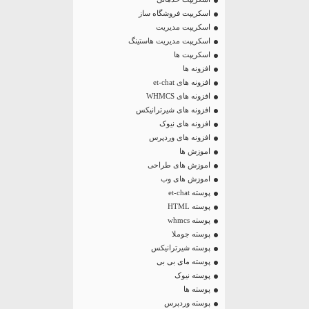
اسکریپت فروشگاه ساز
اسکریپت مدیریت
اسکریپت مدیریت هاستینگ
اسکریپت ها
افزونه ها
افزونه های et-chat
افزونه های WHMCS
افزونه های شیرترانیکس
افزونه های نیوک
افزونه های وردپرس
اموزش ها
اموزش های طراحی
اموزش های وب
پوسته et-chat
پوسته HTML
پوسته whmcs
پوسته جوملا
پوسته شیرترانیکس
پوسته مای بی بی
پوسته نیوک
پوسته ها
پوسته وردپرس