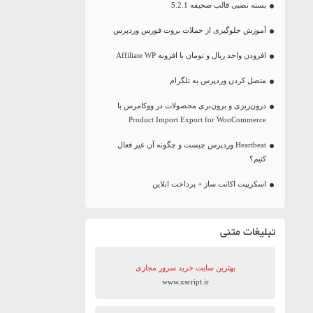
بسته نصبی قالب صحیفه 5.2.1
آموزش جلوگیری از حملات بروت فورس وردپرس
افزودن واحد ریال و تومان با افزونه Affiliate WP
متصل کردن وردپرس به تلگرام
درون‌ریزی و برون‌بری محصولات در ووکامرس با
Product Import Export for WooCommerce
Heartbeat وردپرس چیست و چگونه آن غیر فعال
کنیم؟
اسکریپت اکانت ساز + پرداخت انلاین
تبلیغات متنی
بهترین سایت‌ خرید سرور مجازی
www.xscript.ir