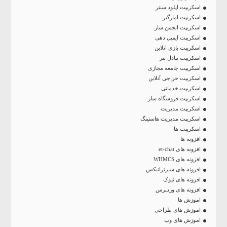
اسکریپت اپلود سنتر
اسکریپت امارگیر
اسکریپت انجمن ساز
اسکریپت ایمیل دهی
اسکریپت بازی انلاین
اسکریپت تبادل بنر
اسکریپت جامعه مجازی
اسکریپت حراجی آنلاین
اسکریپت خدماتی
اسکریپت فروشگاه ساز
اسکریپت مدیریت
اسکریپت مدیریت هاستینگ
اسکریپت ها
افزونه ها
افزونه های et-chat
افزونه های WHMCS
افزونه های شیرترانیکس
افزونه های نیوک
افزونه های وردپرس
اموزش ها
اموزش های طراحی
اموزش های وب