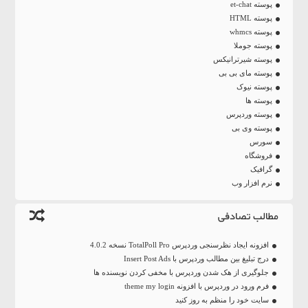
پوسته et-chat
پوسته HTML
پوسته whmcs
پوسته جوملا
پوسته شیرترانیکس
پوسته مای بی بی
پوسته نیوک
پوسته ها
پوسته وردپرس
پوسته وی بی
سورس
فروشگاه
گرافیک
نرم افزار وب
مطالب تصادفی
افزونه ایجاد نظرسنجی وردپرس TotalPoll Pro نسخه 4.0.2
درج تبلیغ بین مطالب وردپرس با Insert Post Ads
جلوگیری از هک شدن وردپرس با مخفی کردن نویسنده ها
فرم ورود در وردپرس با افزونه theme my login
سایت خود را منظم به روز کنید