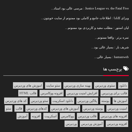
Justice League vs. the Fatal Five : مرسی عالی بود استاد...
ویزای کانادا : اطلاعات جامع و کاملی بود ممنونم از سایت خوبتون...
لیان استور : مطلب مفید و کاربردی بود ممنونم...
نمره برتر : واقعا ممنونم...
شریف بار : بسیار عالی بود...
hamanweb : بسیار عالی...
برچسب ها
دانلود
سئوی وردپرس
بهینه سازی وردپرس
سئو سایت
اموزش های وردپرس
قالب برای وردپرس
افزایش امنیت وردپرس
افزونه ووکامرس
قالب HTML
اموزش ها
پوسته
پلاگین وردپرس
دانلود اسکریپت
سئو وردپرس
کد های وردپرس
امنیت وردپرس
پوسته وردپرس
آموزش های وردپرس
کدهای وردپرس
قالب
سئو
افزونه های وردپرس
قالب وردپرس
ووکامرس
اسکریپت
افزونه
آموزش
افزونه وردپرس
آموزش وردپرس
وردپرس