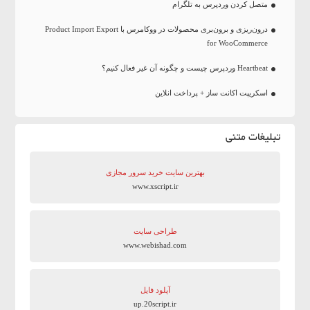
متصل کردن وردپرس به تلگرام
درون‌ریزی و برون‌بری محصولات در ووکامرس با Product Import Export
for WooCommerce
Heartbeat وردپرس چیست و چگونه آن غیر فعال کنیم؟
اسکریپت اکانت ساز + پرداخت انلاین
تبلیغات متنی
بهترین سایت‌ خرید سرور مجازی
www.xscript.ir
طراحی سایت
www.webishad.com
آپلود فایل
up.20script.ir