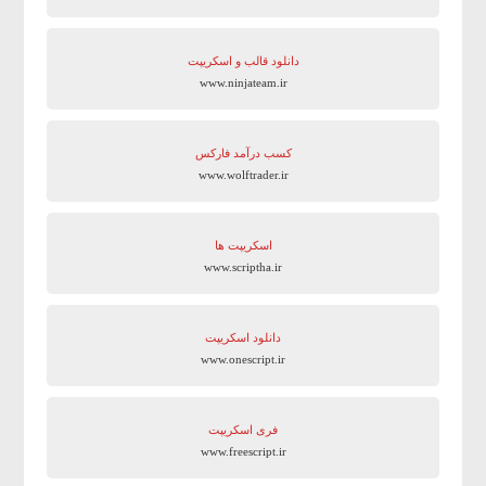
دانلود قالب و اسکریپت
www.ninjateam.ir
کسب درآمد فارکس
www.wolftrader.ir
اسکریپت ها
www.scriptha.ir
دانلود اسکریپت
www.onescript.ir
فری اسکریپت
www.freescript.ir