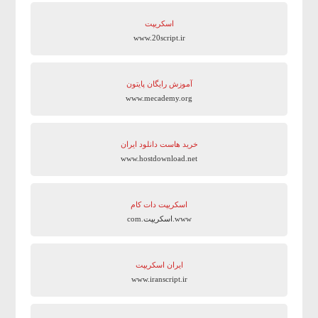
اسکریپت
www.20script.ir
آموزش رایگان پایتون
www.mecademy.org
خرید هاست دانلود ایران
www.hostdownload.net
اسکریپت دات کام
www.اسکریپت.com
ایران اسکریپت
www.iranscript.ir