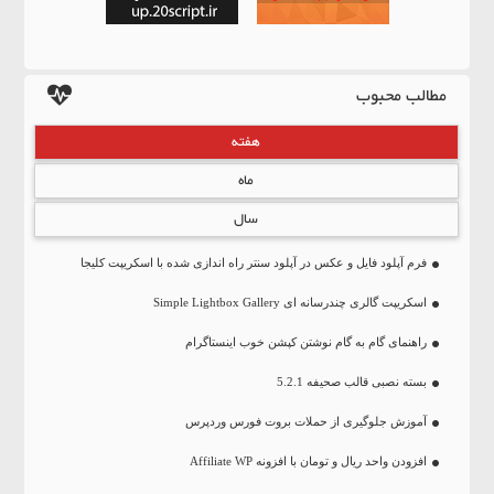
مطالب محبوب
هفته
ماه
سال
فرم آپلود فایل و عکس در آپلود سنتر راه اندازی شده با اسکریپت کلیجا
اسکریپت گالری چندرسانه ای Simple Lightbox Gallery
راهنمای گام به گام نوشتن کپشن خوب اینستاگرام
بسته نصبی قالب صحیفه 5.2.1
آموزش جلوگیری از حملات بروت فورس وردپرس
افزودن واحد ریال و تومان با افزونه Affiliate WP