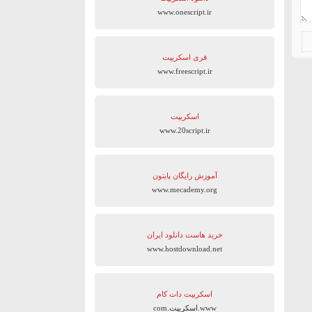
www.onescript.ir
فری اسکریپت
www.freescript.ir
اسکریپت
www.20script.ir
آموزش رایگان پایتون
www.mecademy.org
خرید هاست دانلود ایران
www.hostdownload.net
اسکریپت دات کام
www.اسکریپت.com