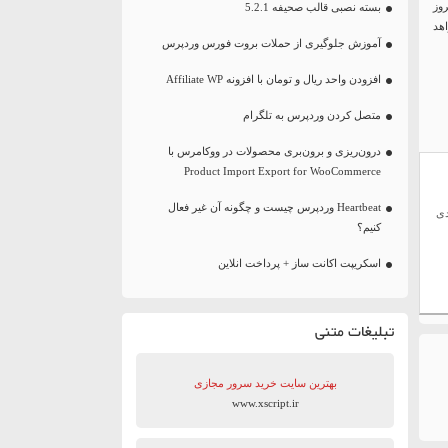
وز
بسته نصبی قالب صحیفه 5.2.1
هد
آموزش جلوگیری از حملات بروت فورس وردپرس
افزودن واحد ریال و تومان با افزونه Affiliate WP
متصل کردن وردپرس به تلگرام
درون‌ریزی و برون‌بری محصولات در ووکامرس با
Product Import Export for WooCommerce
Heartbeat وردپرس چیست و چگونه آن غیر فعال
دی
کنیم؟
اسکریپت اکانت ساز + پرداخت انلاین
تبلیغات متنی
بهترین سایت‌ خرید سرور مجازی
www.xscript.ir