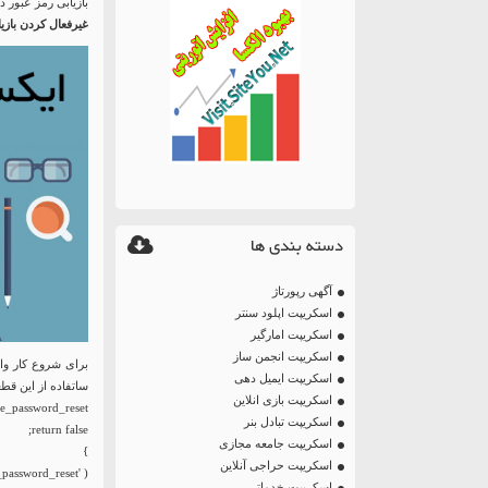
بازیابی رمز عبور د
غیرفعال کردن بازی
دسته بندی ها
آگهی رپورتاژ
اسکریپت اپلود سنتر
اسکریپت امارگیر
اسکریپت انجمن ساز
برای شروع کار وار
اسکریپت ایمیل دهی
ساتفاده از این قط
اسکریپت بازی انلاین
اسکریپت تبادل بنر
اسکریپت جامعه مجازی
اسکریپت حراجی آنلاین
_password_reset' );
اسکریپت خدماتی