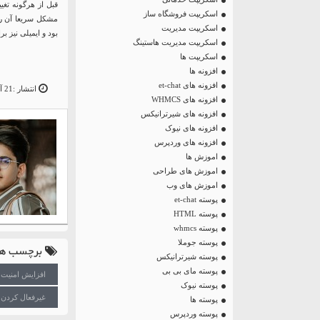
قبل از هرگونه تغی
اسکریپت فروشگاه ساز
مشکل سریعا آن را
اسکریپت مدیریت
بود و ایمیلی نیز ب
اسکریپت مدیریت هاستینگ
اسکریپت ها
افزونه ها
افزونه های et-chat
انتشار :21 آوریل 19
افزونه های WHMCS
افزونه های شیرترانیکس
افزونه های نیوک
افزونه های وردپرس
اموزش ها
اموزش های طراحی
اموزش های وب
پوسته et-chat
پوسته HTML
پوسته whmcs
پوسته جوملا
برچسب ها
پوسته شیرترانیکس
پوسته مای بی بی
افزایش امنیت
پوسته نیوک
غیرفعال کردن 
پوسته ها
پوسته وردپرس