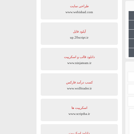
طراحی سایت
www.webishad.com
آپلود فایل
up.20script.ir
دانلود قالب و اسکریپت
www.ninjateam.ir
کسب درآمد فارکس
www.wolftrader.ir
اسکریپت ها
www.scriptha.ir
دانلود اسکریپت