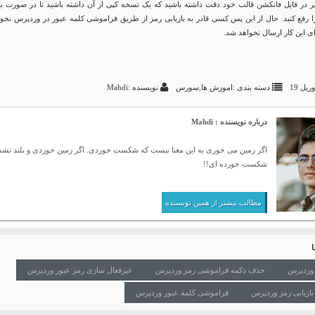
یر در فایل فانکشن قالب خود دقت داشته باشید که یک نسخه کپی از آن داشته باشید تا در صورت بر
 رفع کنید. حال از این پس کسی قادر به بازیابی رمز از طریق فراموشی کلمه عبور در وردپرس نخوا
رای این کار ارسال نخواهد شد.
دسته بندی :
اموزش ها
,
سورس
نویسنده :Mahdi
درباره نویسنده : Mahdi
اگر زمین می خوری به این معنا نیست که شکست خوردی. اگر زمین خوردی و بلند نش
شکست خورده ای!!
مطالب بیشتر از همین نویسنده
 وردپرس
حذف دکمه فراموشی رمز وردپرس
غیرفعال سازی رمز عبور وردپرس
بازیابی رمز وردپرس
فراموشی کلمه عبور وردپرس