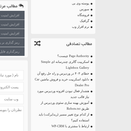
پوسته وی بی
مطالب مرتب
سورس
فروشگاه
افزایش امنیت وردپرس با افزونه 
گرافیک
افزایش امنیت وردپرس ب
نرم افزار وب
افزایش امنیت وردپر
مطالب تصادفی
رمز گذاری بر روی پوشه 
رمزگذاری فایل های PHP د
Page Authority چیست؟
اسکریپت گالری چندرسانه ای Simple
Lightbox Gallery
خطای ۴۰۳ در وردپرس و راه حل رفع آن
دانلود اسکریپت خرید و فروش ماشین Car
Dealer Pro
هشدار فعال نبودن افزونه وردپرس مورد
نیاز قالب جدید
آموزش بهینه سازی سئوی وردپرس از
طریق Robots.txt
از کدام نوع تغییر مسیر (ریدایرکت) باید
استفاده کنیم؟
ارتباط با مشتری با WP-CRM