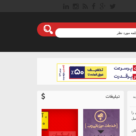
تبلیغات
را
یل
کان