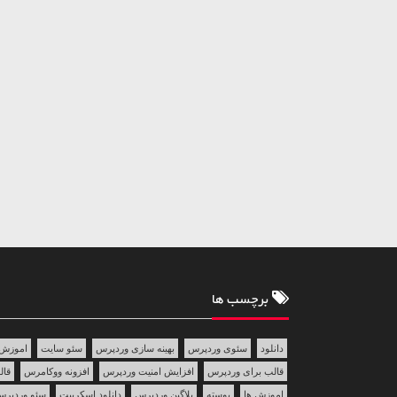
برچسب ها
دانلود
سئوی وردپرس
بهینه سازی وردپرس
سئو سایت
اموزش 
قالب برای وردپرس
افزایش امنیت وردپرس
افزونه ووکامرس
قالب 
اموزش ها
پوسته
پلاگین وردپرس
دانلود اسکریپت
سئو وردپر