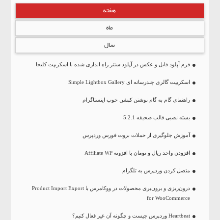
هفته
ماه
سال
فرم آپلود فایل و عکس در آپلود سنتر راه اندازی شده با اسکریپت کلیجا
اسکریپت گالری چندرسانه ای Simple Lightbox Gallery
راهنمای گام به گام نوشتن کپشن خوب اینستاگرام
بسته نصبی قالب صحیفه 5.2.1
آموزش جلوگیری از حملات بروت فورس وردپرس
افزودن واحد ریال و تومان با افزونه Affiliate WP
متصل کردن وردپرس به تلگرام
درون‌ریزی و برون‌بری محصولات در ووکامرس با Product Import Export
for WooCommerce
Heartbeat وردپرس چیست و چگونه آن غیر فعال کنیم؟