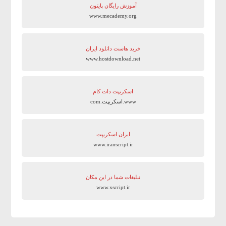
آموزش رایگان پایتون
www.mecademy.org
خرید هاست دانلود ایران
www.hostdownload.net
اسکریپت دات کام
www.اسکریپت.com
ایران اسکریپت
www.iranscript.ir
تبلیغات شما در این مکان
www.xscript.ir