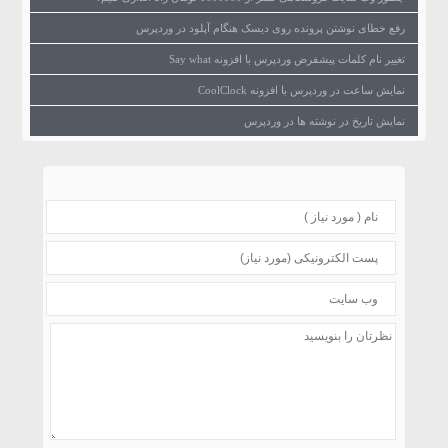
رفع خطای نوشتن پرونده روی دیسک هنگام آپلود در وردپرس
تغییر نام کلمات پیشفرض وردپرس با افزونه Say what
نمایش ساعت در وردپرس با افزونه CoolClock
نمایش تاریخ در نوشته ها در وردپرس