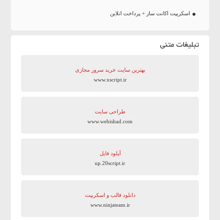
اسکریپت اکانت ساز + پرداخت انلاین
تبلیغات متنی
بهترین سایت‌ خرید سرور مجازی
www.xscript.ir
طراحی سایت
www.webishad.com
آپلود فایل
up.20script.ir
دانلود قالب و اسکریپت
www.ninjateam.ir