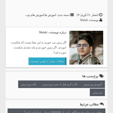
انتشار :21 آوریل 19
دسته بندی :
اموزش ها
,
اموزش های وب
نویسنده :Mahdi
درباره نویسنده : Mahdi
اگر زمین می خوری به این معنا نیست که شکست
خوردی. اگر زمین خوردی و بلند نشدی شکست
خورده ای!!
مطالب بیشتر از همین نویسنده
برچسب ها
آموزش وردپرس
نکات لازم قبل از نصب وردپرس
نکات وردپرس
وردپرس
مطالب مرتبط
چطور وب سایت فروشگاهی کمتر از 1000000 تومان راه اندازی کنیم؟