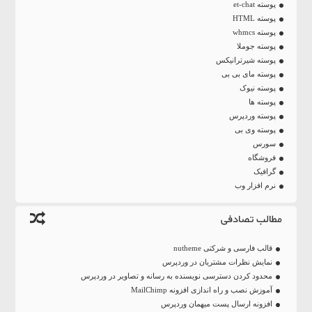
پوسته et-chat
پوسته HTML
پوسته whmcs
پوسته جوملا
پوسته شیرترانیکس
پوسته مای بی بی
پوسته نیوک
پوسته ها
پوسته وردپرس
پوسته وی بی
سورس
فروشگاه
گرافیک
نرم افزار وب
مطالب تصادفی
قالب فارسی و شرکتی nutheme
نمایش نظرات مشتریان در وردپرس
محدود کردن دسترسی نویسنده به رسانه و تصاویر در وردپرس
آموزش نصب و راه اندازی افزونه MailChimp
افزونه ارسال پست میهمان وردپرس