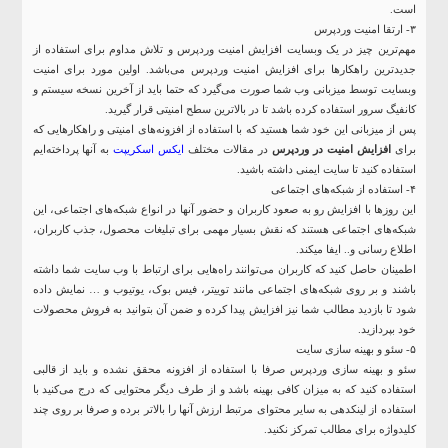
است.
۳- ارتقا امنیت وردپرس
مهم‌ترین چیز در یک وبسایت افزایش امنیت وردپرس و تلاش مداوم برای استفاده از
جدیدترین راهکارها برای افزایش امنیت وردپرس می‌باشد. اولین مورد برای امنیت
وبسایت توسط میزبانی وب شما صورت می‌گیرد که حتما باید از آخرین نسخه سیستم و
کانفیگ سرور استفاده کرده باشد تا در بالاترین سطح امنیتی قرار گیرید.
پس از میزبانی این خود شما هستید که با استفاده از افزونه‌های امنیتی و راهکارهایی که
برای
افزایش امنیت در وردپرس
در مقالات مختلف
ایکس اسکریپت
به آنها پرداخته‌ایم
استفاده کنید تا سایت ایمنی داشته باشید.
۴- استفاده از شبکه‌های اجتماعی
این روزها با افزایش رو به صعود کاربران و حضور آنها در انواع شبکه‌های اجتماعی، این
شبکه‌های اجتماعی هستند که نقش بسیار مهمی برای تبلیغات محصول، جذب کاربران،
اطلاع رسانی و.. ایفا میکند.
اطمینان حاصل کنید که کاربران می‌توانند راه‌هایی برای ارتباط با وب سایت شما داشته
باشند و بر روی شبکه‌های اجتماعی مانند توییتر، فیس بوک، یوتیوب و … نمایش داده
شود تا بازدید مطالب شما نیز افزایش پیدا کرده و ضمن آن بتوانید به فروش محصولات
خود بپردازید.
۵- سئو و بهینه سازی سایت
سئو و بهینه سازی وردپرس صرفا با استفاده از افزونه محقق نشده و باید از قالبی
استفاده کنید که به میزان کافی بهینه باشد و از طرف دیگر محتوایی که درج می‌کنید با
استفاده از لینکدهی به سایر محتوای مرتبط ارزش آنها را بالاتر برده و صرفا بر روی چند
کلیدواژه برای مطالب تمرکز نکنید.