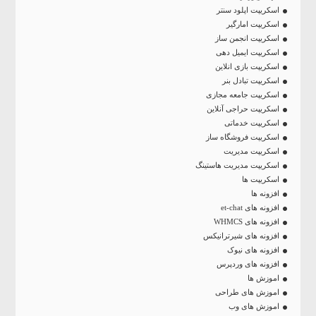
اسکریپت اپلود سنتر
اسکریپت امارگیر
اسکریپت انجمن ساز
اسکریپت ایمیل دهی
اسکریپت بازی انلاین
اسکریپت تبادل بنر
اسکریپت جامعه مجازی
اسکریپت حراجی آنلاین
اسکریپت خدماتی
اسکریپت فروشگاه ساز
اسکریپت مدیریت
اسکریپت مدیریت هاستینگ
اسکریپت ها
افزونه ها
افزونه های et-chat
افزونه های WHMCS
افزونه های شیرترانیکس
افزونه های نیوک
افزونه های وردپرس
اموزش ها
اموزش های طراحی
اموزش های وب