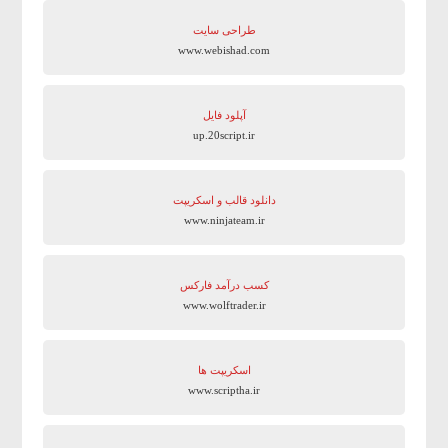
طراحی سایت
www.webishad.com
آپلود فایل
up.20script.ir
دانلود قالب و اسکریپت
www.ninjateam.ir
کسب درآمد فارکس
www.wolftrader.ir
اسکریپت ها
www.scriptha.ir