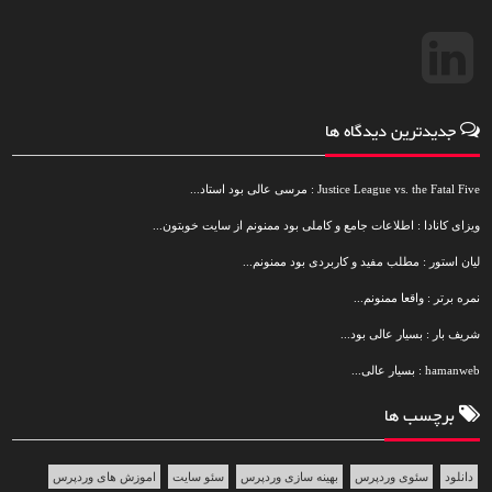
جدیدترین دیدگاه ها
Justice League vs. the Fatal Five : مرسی عالی بود استاد...
ویزای کانادا : اطلاعات جامع و کاملی بود ممنونم از سایت خوبتون...
لیان استور : مطلب مفید و کاربردی بود ممنونم...
نمره برتر : واقعا ممنونم...
شریف بار : بسیار عالی بود...
hamanweb : بسیار عالی...
برچسب ها
دانلود
سئوی وردپرس
بهینه سازی وردپرس
سئو سایت
اموزش های وردپرس