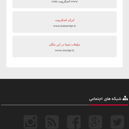
www.اسکریپت.com
ایران اسکریپت
www.iranscript.ir
تبلیغات شما در این مکان
www.xscript.ir
شبکه های اجتماعی