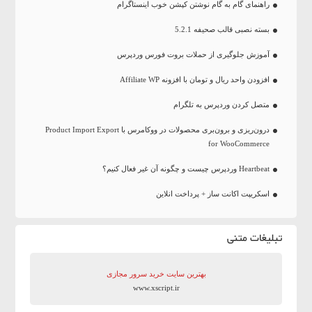
راهنمای گام به گام نوشتن کپشن خوب اینستاگرام
بسته نصبی قالب صحیفه 5.2.1
آموزش جلوگیری از حملات بروت فورس وردپرس
افزودن واحد ریال و تومان با افزونه Affiliate WP
متصل کردن وردپرس به تلگرام
درون‌ریزی و برون‌بری محصولات در ووکامرس با Product Import Export
for WooCommerce
Heartbeat وردپرس چیست و چگونه آن غیر فعال کنیم؟
اسکریپت اکانت ساز + پرداخت انلاین
تبلیغات متنی
بهترین سایت‌ خرید سرور مجازی
www.xscript.ir