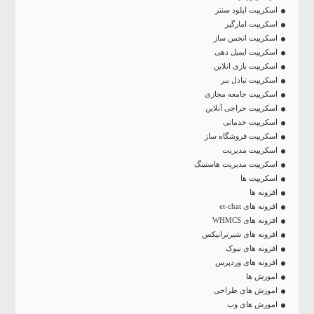
اسکریپت اپلود سنتر
اسکریپت امارگیر
اسکریپت انجمن ساز
اسکریپت ایمیل دهی
اسکریپت بازی انلاین
اسکریپت تبادل بنر
اسکریپت جامعه مجازی
اسکریپت حراجی آنلاین
اسکریپت خدماتی
اسکریپت فروشگاه ساز
اسکریپت مدیریت
اسکریپت مدیریت هاستینگ
اسکریپت ها
افزونه ها
افزونه های et-chat
افزونه های WHMCS
افزونه های شیرترانیکس
افزونه های نیوک
افزونه های وردپرس
اموزش ها
اموزش های طراحی
اموزش های وب