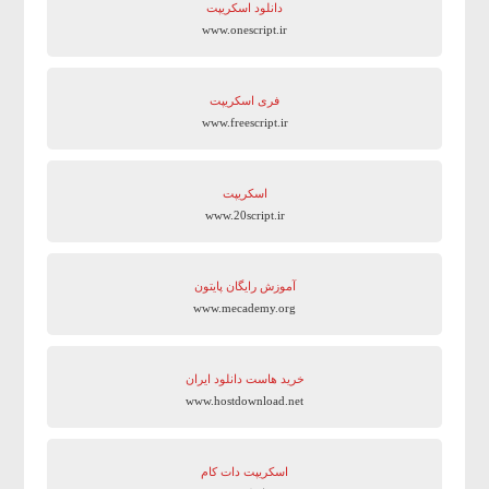
دانلود اسکریپت
www.onescript.ir
فری اسکریپت
www.freescript.ir
اسکریپت
www.20script.ir
آموزش رایگان پایتون
www.mecademy.org
خرید هاست دانلود ایران
www.hostdownload.net
اسکریپت دات کام