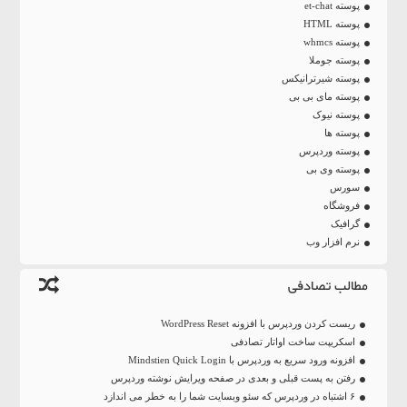
پوسته et-chat
پوسته HTML
پوسته whmcs
پوسته جوملا
پوسته شیرترانیکس
پوسته مای بی بی
پوسته نیوک
پوسته ها
پوسته وردپرس
پوسته وی بی
سورس
فروشگاه
گرافیک
نرم افزار وب
مطالب تصادفی
ریست کردن وردپرس با افزونه WordPress Reset
اسکریپت ساخت اواتار تصادفی
افزونه ورود سریع به وردپرس با Mindstien Quick Login
رفتن به پست قبلی و بعدی در صفحه ویرایش نوشته وردپرس
۶ اشتباه در وردپرس که سئو وبسایت شما را به خطر می اندازد