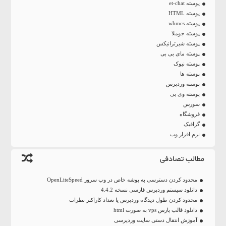
پوسته et-chat
پوسته HTML
پوسته whmcs
پوسته جوملا
پوسته شیرترانیکس
پوسته مای بی بی
پوسته نیوک
پوسته ها
پوسته وردپرس
پوسته وی بی
سورس
فروشگاه
گرافیک
نرم افزار وب
مطالب تصادفی
محدود کردن دسترسی به پوشه خاص در وب سرور OpenLiteSpeed
دانلود سیستم وردپرس فارسی نسخه 4.4.2
محدود کردن طول دیدگاه وردپرس یا تعداد کاراکتر نظرات
دانلود قالب پارس vps به صورت html
آموزش انتقال دستی سایت وردپرسی