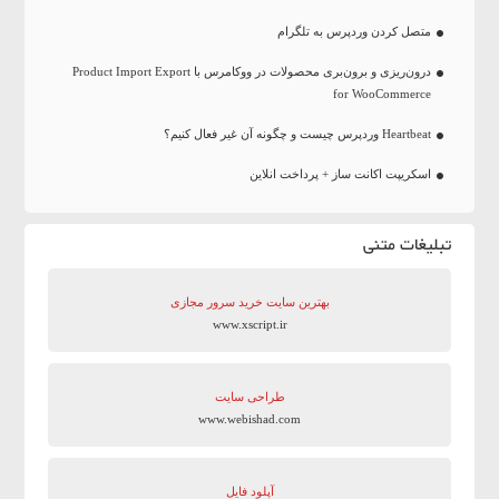
متصل کردن وردپرس به تلگرام
درون‌ریزی و برون‌بری محصولات در ووکامرس با Product Import Export
for WooCommerce
Heartbeat وردپرس چیست و چگونه آن غیر فعال کنیم؟
اسکریپت اکانت ساز + پرداخت انلاین
تبلیغات متنی
بهترین سایت‌ خرید سرور مجازی
www.xscript.ir
طراحی سایت
www.webishad.com
آپلود فایل