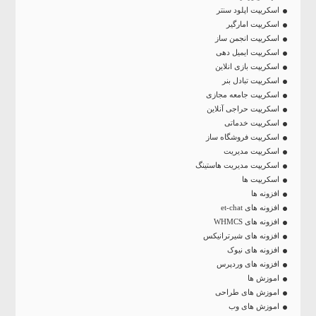
اسکریپت اپلود سنتر
اسکریپت امارگیر
اسکریپت انجمن ساز
اسکریپت ایمیل دهی
اسکریپت بازی انلاین
اسکریپت تبادل بنر
اسکریپت جامعه مجازی
اسکریپت حراجی آنلاین
اسکریپت خدماتی
اسکریپت فروشگاه ساز
اسکریپت مدیریت
اسکریپت مدیریت هاستینگ
اسکریپت ها
افزونه ها
افزونه های et-chat
افزونه های WHMCS
افزونه های شیرترانیکس
افزونه های نیوک
افزونه های وردپرس
اموزش ها
اموزش های طراحی
اموزش های وب