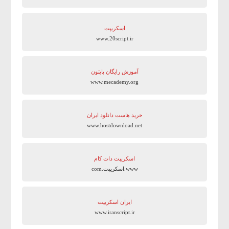
اسکریپت
www.20script.ir
آموزش رایگان پایتون
www.mecademy.org
خرید هاست دانلود ایران
www.hostdownload.net
اسکریپت دات کام
www.اسکریپت.com
ایران اسکریپت
www.iranscript.ir