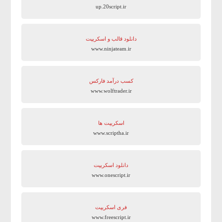
up.20script.ir
دانلود قالب و اسکریپت
www.ninjateam.ir
کسب درآمد فارکس
www.wolftrader.ir
اسکریپت ها
www.scriptha.ir
دانلود اسکریپت
www.onescript.ir
فری اسکریپت
www.freescript.ir