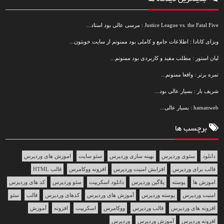
Justice League vs. the Fatal Five : مرسی عالی بود استاد...
ویزای کانادا : اطلاعات جامع و کاملی بود ممنونم از سایت خوبتون...
لیان استور : مطلب مفید و کاربردی بود ممنونم...
نمره برتر : واقعا ممنونم...
شریف بار : بسیار عالی بود...
hamanweb : بسیار عالی...
برچسب ها
دانلود
سئوی وردپرس
بهینه سازی وردپرس
سئو سایت
اموزش های وردپرس
قالب برای وردپرس
افزایش امنیت وردپرس
افزونه ووکامرس
قالب HTML
اموزش ها
پوسته
پلاگین وردپرس
دانلود اسکریپت
سئو وردپرس
کد های وردپرس
امنیت وردپرس
پوسته وردپرس
آموزش های وردپرس
کدهای وردپرس
قالب
سئو
افزونه های وردپرس
قالب وردپرس
ووکامرس
اسکریپت
افزونه
آموزش
افزونه وردپرس
آموزش وردپرس
وردپرس