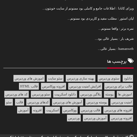
ویزای کانادا : اطلاعات جامع و کاملی بود ممنونم از سایت خوبتون...
لیان استور : مطلب مفید و کاربردی بود ممنونم...
نمره برتر : واقعا ممنونم...
شریف بار : بسیار عالی بود...
hamanweb : بسیار عالی...
برچسب ها
دانلود
سئوی وردپرس
بهینه سازی وردپرس
سئو سایت
اموزش های وردپرس
قالب برای وردپرس
افزایش امنیت وردپرس
افزونه ووکامرس
قالب HTML
اموزش ها
پوسته
پلاگین وردپرس
دانلود اسکریپت
سئو وردپرس
کد های وردپرس
امنیت وردپرس
پوسته وردپرس
آموزش های وردپرس
کدهای وردپرس
قالب
سئو
افزونه های وردپرس
قالب وردپرس
ووکامرس
اسکریپت
افزونه
آموزش
افزونه وردپرس
آموزش وردپرس
وردپرس