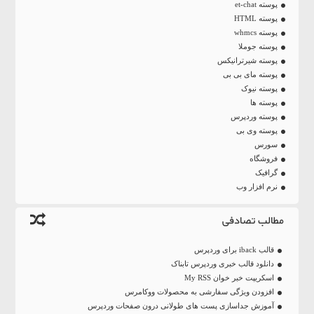
پوسته et-chat
پوسته HTML
پوسته whmcs
پوسته جوملا
پوسته شیرترانیکس
پوسته مای بی بی
پوسته نیوک
پوسته ها
پوسته وردپرس
پوسته وی بی
سورس
فروشگاه
گرافیک
نرم افزار وب
مطالب تصادفی
قالب iback برای وردپرس
دانلود قالب خبری وردپرس تابناک
اسکریپت خبر خوان My RSS
افزودن ویژگی‌ سفارشی به محصولات ووکامرس
آموزش جداسازی پست های طولانی درون صفحات وردپرس