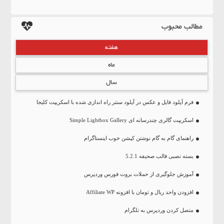
مطالب محبوب
هفته
ماه
سال
فرم آپلود فایل و عکس در آپلود سنتر راه اندازی شده با اسکریپت کلیجا
اسکریپت گالری چندرسانه ای Simple Lightbox Gallery
راهنمای گام به گام نوشتن کپشن خوب اینستاگرام
بسته نصبی قالب صحیفه 5.2.1
آموزش جلوگیری از حملات بروت فورس وردپرس
افزودن واحد ریال و تومان با افزونه Affiliate WP
متصل کردن وردپرس به تلگرام