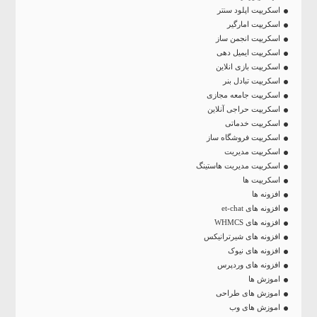
اسکریپت اپلود سنتر
اسکریپت امارگیر
اسکریپت انجمن ساز
اسکریپت ایمیل دهی
اسکریپت بازی انلاین
اسکریپت تبادل بنر
اسکریپت جامعه مجازی
اسکریپت حراجی آنلاین
اسکریپت خدماتی
اسکریپت فروشگاه ساز
اسکریپت مدیریت
اسکریپت مدیریت هاستینگ
اسکریپت ها
افزونه ها
افزونه های et-chat
افزونه های WHMCS
افزونه های شیرترانیکس
افزونه های نیوک
افزونه های وردپرس
اموزش ها
اموزش های طراحی
اموزش های وب