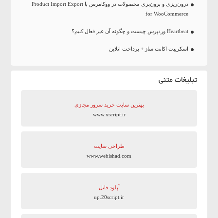
درون‌ریزی و برون‌بری محصولات در ووکامرس با Product Import Export
for WooCommerce
Heartbeat وردپرس چیست و چگونه آن غیر فعال کنیم؟
اسکریپت اکانت ساز + پرداخت انلاین
تبلیغات متنی
بهترین سایت‌ خرید سرور مجازی
www.xscript.ir
طراحی سایت
www.webishad.com
آپلود فایل
up.20script.ir