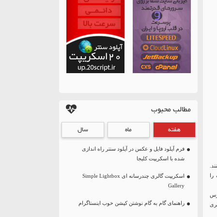
مطالب محبوب
هفته
ماه
سال
فرم آپلود فایل و عکس در آپلود سنتر راه اندازی
شده با اسکریپت کلیجا
ری میکنند.
دف را
اسکریپت گالری چندرسانه ای Simple Lightbox
Gallery
رس
راهنمای گام به گام نوشتن کپشن خوب اینستاگرام
ری