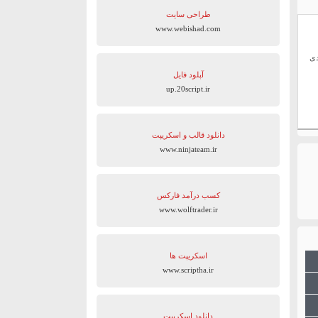
طراحی سایت
www.webishad.com
دی
آپلود فایل
up.20script.ir
دانلود قالب و اسکریپت
www.ninjateam.ir
کسب درآمد فارکس
www.wolftrader.ir
اسکریپت ها
www.scriptha.ir
دانلود اسکریپت