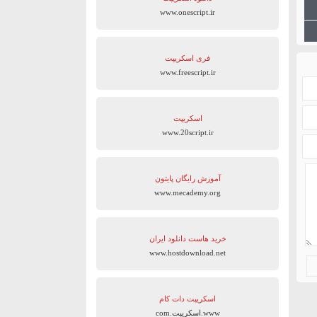
www.onescript.ir
فری اسکریپت
www.freescript.ir
اسکریپت
www.20script.ir
آموزش رایگان پایتون
www.mecademy.org
خرید هاست دانلود ایران
www.hostdownload.net
اسکریپت دات کام
www.اسکریپت.com