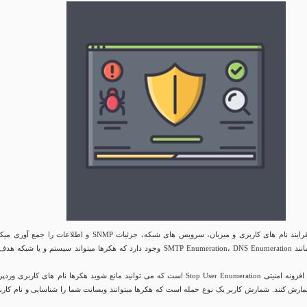
به طور کلی این فرایند نام های کاربری و میزبان، سرویس های شبکه، جزئیات SNMP و اطلاعات را جمع آو
روشهای بسیاری مانند SMTP Enumeration، DNS Enumeration وجود دارد که هکرها میتواند سیستم و یا شبکه ه
 که می توانید مانع شوید هکرها نام های کاربری
وردپ
مارش کنند. شمارش کاربر یک نوع حمله است که هکرها میتوانند وبسایت شما را شناسایی و نام کارب