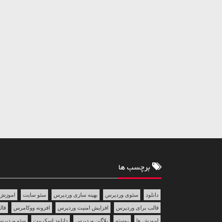
برچسب ها
دانلود
سئوی وردپرس
بهینه سازی وردپرس
سئو سایت
اموزش 
قالب برای وردپرس
افزایش امنیت وردپرس
افزونه ووکامرس
قالب 
اموزش ها
پوسته
پلاگین وردپرس
دانلود اسکریپت
سئو وردپر