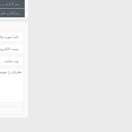
رمز گذاری بر روی پوشه 
رمزگذاری فایل های PHP د