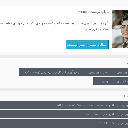
درباره نویسنده : Mahdi
اگر زمین می خوری به این معنا نیست که شکست خوردی. اگر زمین خوردی و بلند نش
شکست خورده ای!!
مطالب بیشتر از همین نویسنده
 وردپرس
امنیت وردپرس
جمع آوری نام کاربری وردپرس توسط هکرها
 کاربری
وردپرس
ط
All In One WP Security and Firewall
ا افزونه Sucuri Security
س با CAPTCHA