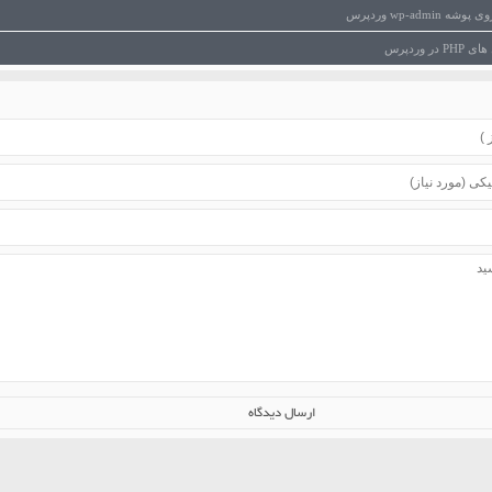
wp-admin وردپرس
ر وردپرس