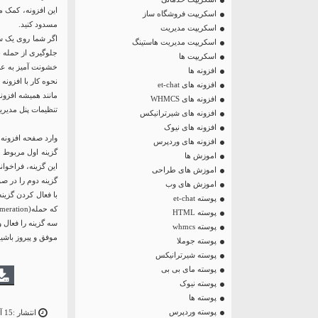
این افزونه، کمک م
اسکریپت فروشگاه ساز
مسدود کنید.
اسکریپت مدیریت
اسکریپت مدیریت هاستینگ
اسکریپت ها
خشونت آمیز به عنوان حملات S
افزونه ها
نحوه کار با افزونه Stop User Enumeration
افزونه های et-chat
افزونه های WHMCS
تنظیمات پنل مدیر
افزونه های شیرترانیکس
افزونه های نیوک
وارد صفحه افزونه شوید، در تب ngs
افزونه های وردپرس
اموزش ها
این گزینه، فراخوان
اموزش های طراحی
گزینه دوم را در صورتی فعال کنید که 
اموزش های وب
پوسته et-chat
که حمله(Enumeration )، اعداد را کنترل و بررسی می کند.
پوسته HTML
سه گزینه را فعال و
پوسته whmcs
موفق و پیروز باشید
پوسته جوملا
پوسته شیرترانیکس
پوسته مای بی بی
پوسته نیوک
پوسته ها
پوسته وردپرس
انتشار :15 آوریل 19