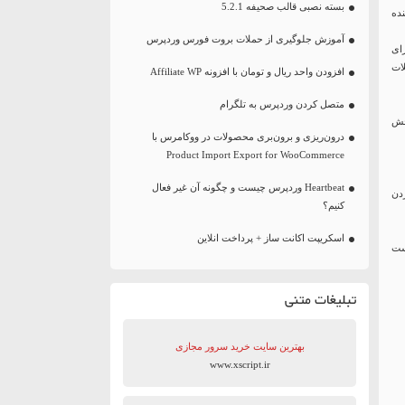
بسته نصبی قالب صحیفه 5.2.1
نده
آموزش جلوگیری از حملات بروت فورس وردپرس
ید، به عنوان حمله IP وارد شده است، شما می توانید از fail2ban برای
وگیری از حملات
افزودن واحد ریال و تومان با افزونه Affiliate WP
متصل کردن وردپرس به تلگرام
جدیدی به نام Stop User Enumeration به بخش
درون‌ریزی و برون‌بری محصولات در ووکامرس با
Product Import Export for WooCommerce
Heartbeat وردپرس چیست و چگونه آن غیر فعال
ند. با فعال کردن
کنیم؟
اسکریپت اکانت ساز + پرداخت انلاین
 است
تبلیغات متنی
بهترین سایت‌ خرید سرور مجازی
www.xscript.ir