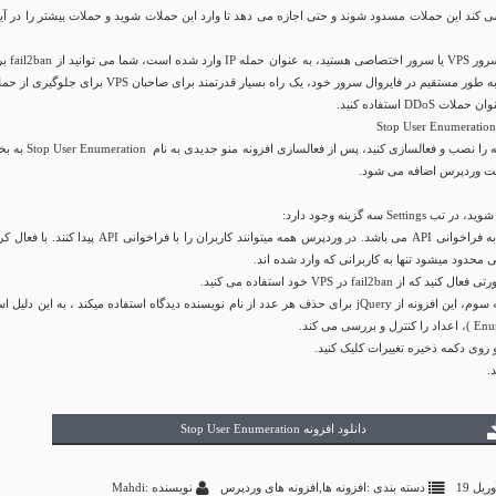
ی کند این حملات مسدود شوند و حتی اجازه می دهد تا وارد این حملات شوید و حملات بیشتر را در آی
اگر شما روی یک سرور VPS یا سرور اختصاصی هست
جلوگیری از حمله به طور مستقیم در فایروال سرور خود، یک راه بسیار قدرتمند برای صاحبان VPS برای جل
DDo استفاده کنید.
مانند همیشه افزونه را نصب و فعالسازی کنید، پس از فعالسازی افزونه منو 
یت
وردپرس
اضافه می شود.
Setti سه گزینه وجود دارد:
گزینه اول مربوط به فراخوانی API می باشد. در وردپرس همه میتوانند کاربران را با فراخوانی API پیدا کن
ی محدود میشود تنها به کاربرانی که وارد شده اند.
از fail2ban در VPS خود استفاده می کنید.
با فعال کردن گزینه سوم، این افزونه از jQuery برای حذف هر عدد از نام نویسنده دیدگاه استفاده میکند ، به این دلیل
 روی دکمه ذخیره تغییرات کلیک کنید.
.
دانلود افزونه Stop User Enumeration
دسته بندی :
افزونه ها
,
افزونه های وردپرس
نویسنده :Mahdi