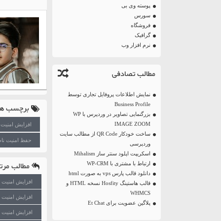
پوسته وی بی
سورس
فروشگاه
گرافیک
نرم افزار وب
مطالب تصادفی
نمایش اطلاعات پروفایل تجاری توسط
Business Profile
برچسب ها
بزرگنمایی تصاویر در وردپرس با WP
IMAGE ZOOM
افزایش امنیت
ساخت خودکار QR Code از مطالب سایت
حفظ امنیت نام
وردپرسی
اسکریپت اپلود سنتر ساز Mihalism
مطالب مرتب
ارتباط با مشتری با WP-CRM
دانلود قالب پارس vps به صورت html
افزایش امنیت وردپرس با افزونه 
قالب هاستینگ Hosfity نسخه HTML و
WHMCS
افزایش امنیت وردپرس ب
پلاگین عضویت برای Et Chat
افزایش امنیت وردپر