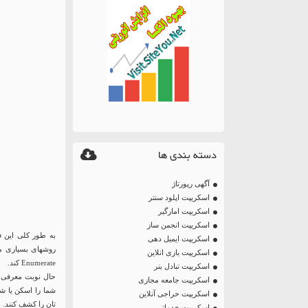
دسته بندی ها
آگهی رپورتاژ
اسکریپت اپلود سنتر
اسکریپت امارگیر
اسکریپت انجمن ساز
اسکریپت ایمیل دهی
اسکریپت بازی انلاین
Enumerate کند.
اسکریپت تبادل بنر
حال نوبت معرفی افزونه امنیتی Stop User Enumeration است
اسکریپت جامعه مجازی
شما را اسکن یا ش
اسکریپت حراجی آنلاین
تان را کشف کنند.
اسکریپت خدماتی