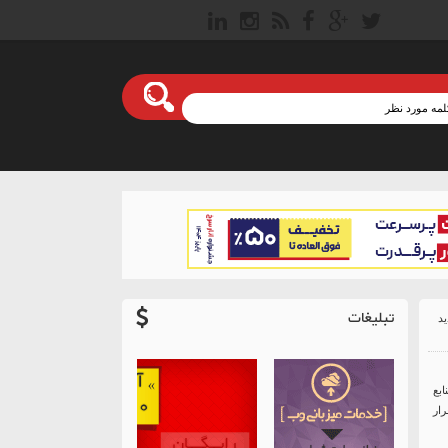
تبلیغات
منابع
م برقرار