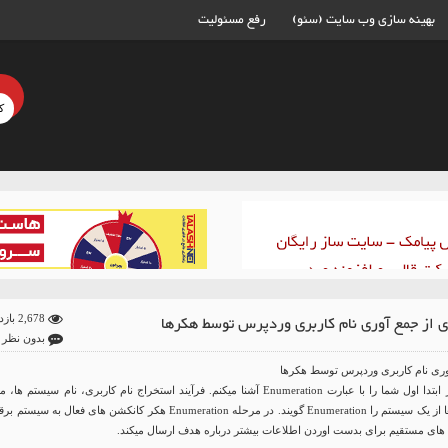
بهینه سازی وب سایت (سئو)
رفع مسئولیت
ی از جمع آوری نام کاربری وردپرس توسط هکرها
2,678 بازدید
بدون نظر
وری نام کاربری وردپرس توسط هکرها
در این آموزش، در ابتدا اول شما را با عبارت Enumeration آشنا میکنم. فرآیند استخراج نام کاربری، نام سیستم ها، 
شبکه و سرویس ها از یک سیستم را Enumeration گویند. در مرحله Enumeration هکر کانکشن های فعال به سیست
های مستقیم برای بدست اوردن اطلاعات بیشتر درباره هدف ارسال میکند.