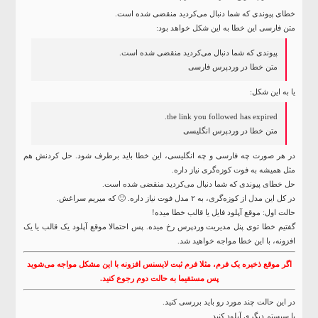
خطای پیوندی که شما دنبال می‌کردید منقضی شده است.
متن فارسی این خطا به این شکل خواهد بود:
پیوندی که شما دنبال می‌کردید منقضی شده است.
متن خطا در
وردپرس
فارسی
یا به این شکل:
the link you followed has expired.
متن خطا در وردپرس انگلیسی
در هر صورت چه فارسی و چه انگلیسی، این خطا باید برطرف شود. حل کردنش هم
مثل همیشه به فوت کوزه‌گری نیاز داره.
حل خطای پیوندی که شما دنبال می‌کردید منقضی شده است.
در کل این مدل از کوزه‌گری، به ۲ مدل فوت نیاز داره. 🙂 که میریم سراغش.
حالت اول: موقع آپلود فایل یا قالب خطا میده!
گفتیم خطا توی پنل مدیریت وردپرس رخ میده. پس احتمالا موقع آپلود یک قالب یا یک
افزونه، با این خطا مواجه خواهید شد.
اگر موقع ذخیره یک فرم، مثلا فرم ثبت لایسنس افزونه با این مشکل مواجه می‌شوید
پس مستقیما به حالت دوم رجوع کنید.
در این حالت چند مورد رو باید بررسی کنید.
با سیستم دیگری آپلود کنید.