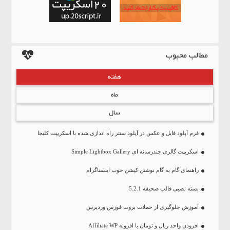
مطالب محبوب
هفته
ماه
سال
فرم آپلود فایل و عکس در آپلود سنتر راه اندازی شده با اسکریپت کلیجا
اسکریپت گالری چندرسانه ای Simple Lightbox Gallery
راهنمای گام به گام نوشتن کپشن خوب اینستاگرام
بسته نصبی قالب صحیفه 5.2.1
آموزش جلوگیری از حملات بروت فورس وردپرس
افزودن واحد ریال و تومان با افزونه Affiliate WP