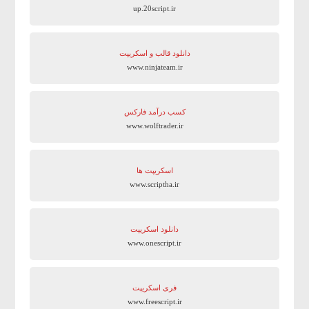
up.20script.ir
دانلود قالب و اسکریپت
www.ninjateam.ir
کسب درآمد فارکس
www.wolftrader.ir
اسکریپت ها
www.scriptha.ir
دانلود اسکریپت
www.onescript.ir
فری اسکریپت
www.freescript.ir