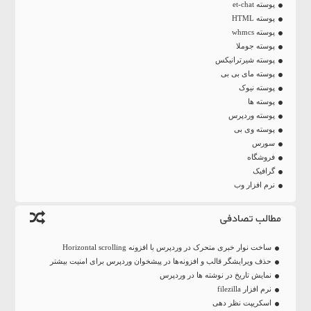
پوسته et-chat
پوسته HTML
پوسته whmcs
پوسته جوملا
پوسته شیرترانیکس
پوسته مای بی بی
پوسته نیوک
پوسته ها
پوسته وردپرس
پوسته وی بی
سورس
فروشگاه
گرافیک
نرم افزار وب
مطالب تصادفی
ساخت نوار خبری متحرک در وردپرس با افزونه Horizontal scrolling
حذف ویرایشگر قالب و افزونه‌ها در پیشخوان وردپرس برای امنیت بیشتر
نمایش تاریخ در نوشته ها در وردپرس
نرم افزار filezilla
اسکریپت نظر دهی