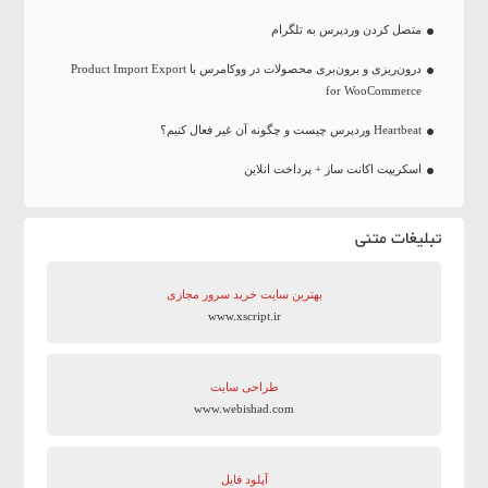
متصل کردن وردپرس به تلگرام
درون‌ریزی و برون‌بری محصولات در ووکامرس با Product Import Export
for WooCommerce
Heartbeat وردپرس چیست و چگونه آن غیر فعال کنیم؟
اسکریپت اکانت ساز + پرداخت انلاین
تبلیغات متنی
بهترین سایت‌ خرید سرور مجازی
www.xscript.ir
طراحی سایت
www.webishad.com
آپلود فایل