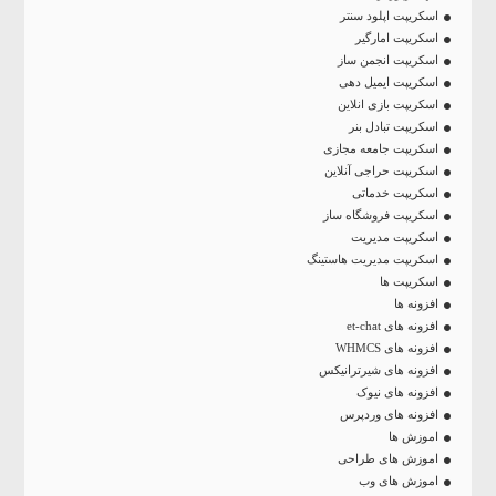
اسکریپت اپلود سنتر
اسکریپت امارگیر
اسکریپت انجمن ساز
اسکریپت ایمیل دهی
اسکریپت بازی انلاین
اسکریپت تبادل بنر
اسکریپت جامعه مجازی
اسکریپت حراجی آنلاین
اسکریپت خدماتی
اسکریپت فروشگاه ساز
اسکریپت مدیریت
اسکریپت مدیریت هاستینگ
اسکریپت ها
افزونه ها
افزونه های et-chat
افزونه های WHMCS
افزونه های شیرترانیکس
افزونه های نیوک
افزونه های وردپرس
اموزش ها
اموزش های طراحی
اموزش های وب