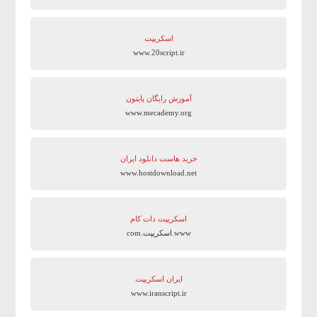
اسکریپت
www.20script.ir
آموزش رایگان پایتون
www.mecademy.org
خرید هاست دانلود ایران
www.hostdownload.net
اسکریپت دات کام
www.اسکریپت.com
ایران اسکریپت
www.iranscript.ir