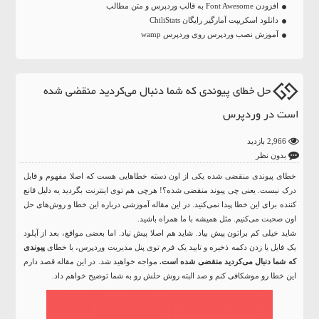
افزودن Font Awesome به قالب وردپرس و متن مطالب
دانلود اسکریپت آمارگیر رایگان ChiliStats
آموزش نصب وردپرس روی وردپرس wamp
حل خطای پیوندی که شما دنبال می‌کردید منقضی شده
است در وردپرس
2,966 بازدید
بدون نظر
خطای پیوندی منقضی شده یکی از اون دسته خطاهایی هست که اصلا مفهوم و قابل
درک نیست. یعنی چی پیوند منقضی شده؟! هرچی هم توی اینترنت بگردید یه دلیل قانع
کننده برای این خطا پیدا نمی‌کنید. در این مقاله آموزشی درباره این خطا و روش‌های حل
اون صحبت می‌کنیم. مثل همیشه با ما همراه باشید.
شاید خیلی کم براتون پیش بیاد. شاید هم اصلا پیش نیاد. اما بعضی مواقع، بعد از آپلود
یک فایل یا زدن دکمه ذخیره و تایید یک فرم توی پنل مدیریت
وردپرس
، با خطای
پیوندی
که شما دنبال می‌کردید منقضی شده است.
مواجه خواهید شد. در این مقاله قصد دارم
این خطا رو موشکافی کنم و صد البته روش حلش رو به شما توضیح خواهم داد.