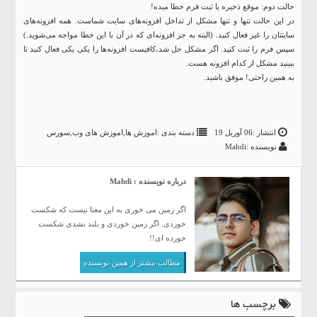
حالت دوم: موقع ذخیره یا ثبت فرم خطا میده!
در این حالت تنها و تنها مشکل از تداخل افزونه‌های سایت شماست. همه افزونه‌های
سایتتان را غیر فعال کنید. (البته به جز افزونه‌ای که در آن با این خطا مواجه می‌شوید.)
سپس فرم را ثبت کنید. اگر مشکل حل شد،کافیست افزونه‌ها را یکی یکی فعال کنید تا
ببینید مشکل از کدام افزونه هست.
به همین راحتی! موفق باشید.
انتشار :06 آوریل 19
دسته بندی :
اموزش ها
,
اموزش های وب
,
سورس
نویسنده :Mahdi
درباره نویسنده : Mahdi
اگر زمین می خوری به این معنا نیست که شکست
خوردی. اگر زمین خوردی و بلند نشدی شکست
خورده ای!!
مطالب بیشتر از همین نویسنده
برچسب ها