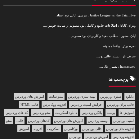
Justice League vs. the Fatal Five : مرسی عالی بود استاد...
ویزای کانادا : اطلاعات جامع و کاملی بود ممنونم از سایت خوبتون...
لیان استور : مطلب مفید و کاربردی بود ممنونم...
نمره برتر : واقعا ممنونم...
شریف بار : بسیار عالی بود...
hamanweb : بسیار عالی...
برچسب ها
دانلود
سئوی وردپرس
بهینه سازی وردپرس
سئو سایت
اموزش های وردپرس
قالب برای وردپرس
افزایش امنیت وردپرس
افزونه ووکامرس
قالب HTML
اموزش ها
پوسته
پلاگین وردپرس
دانلود اسکریپت
سئو وردپرس
کد های وردپرس
امنیت وردپرس
پوسته وردپرس
آموزش های وردپرس
کدهای وردپرس
قالب
سئو
افزونه های وردپرس
قالب وردپرس
ووکامرس
اسکریپت
افزونه
آموزش
افزونه وردپرس
آموزش وردپرس
وردپرس