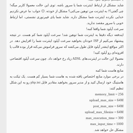
شاید مشکل از ارتباط اینترنت شما یا سرور باشه. توی این حالت معمولا کاربر میگه!
چی گفتی؟! به اینترنت من توهین می‌کنی؟ مشکل از خودته. 🙂 جواب: ما عرض نکردیم
خدایی نکرده اینترنت شما مشکل داره. شاید شما پای فیبرنوری نشستی، اما ارتباط
خوبی با سرور مقصد ندارید.
سرعت آپلود شما واقعا کمه!
ایندفعه دیگه دقیقا به اینترنت شما توهین شد! سرعت آپلود شما کم هست. در نتیجه
پیشنهاد می‌کنیم از ISP خودتان بخواهید سرعت آپلود اینترنت شما را افزایش دهد. در
اکثر مواقع اینقدر آپلود فایل طول می‌کشه که سرور فراموش می‌کنه قرار بوده قالب یا
افزونه‌ای رو آپلود کنید!
معمولا این حالت در اینترنت‌های ADSL زیاد رخ خواهد داد. چون سرعت آپلود افتضاحی
دارند.
منابع هاست شما کمه
در برخی موارد منابع اختصاص یافته شده به هاست شما بسیار کم هست. یک تیکت به
هاستینگ خود ارسال کنید و از مدیر سرور بخواهید مقادیر فایل php.ini رو به این شکل
تنظیم کنند:
max_input_time = 1000
مشکل حل خواهد شد.